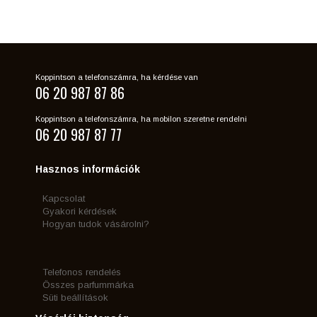
Koppintson a telefonszámra, ha kérdése van
06 20 987 87 86
Koppintson a telefonszámra, ha mobilon szeretne rendelni
06 20 987 87 77
Hasznos információk
Kapcsolat
Gyakori kérdések
Hogyan tudok vásárolni?
Telefonos rendelés
Összes parfummárka
Süti beállítások