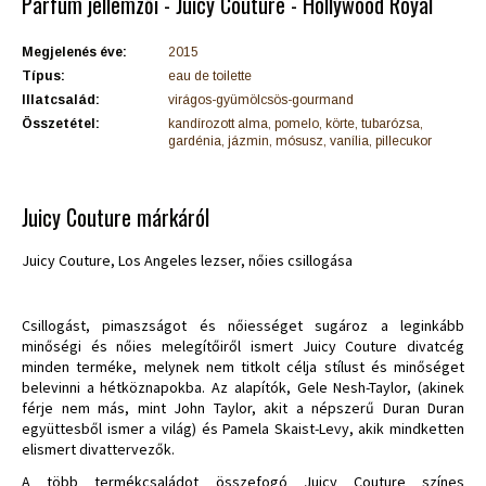
Parfüm jellemzői - Juicy Couture - Hollywood Royal
Megjelenés éve:
2015
Típus:
eau de toilette
Illatcsalád:
virágos-gyümölcsös-gourmand
Összetétel:
kandírozott alma, pomelo, körte, tubarózsa,
gardénia, jázmin, mósusz, vanília, pillecukor
Juicy Couture márkáról
Juicy Couture, Los Angeles lezser, nőies csillogása
Csillogást, pimaszságot és nőiességet sugároz a leginkább
minőségi és nőies melegítőiről ismert Juicy Couture divatcég
minden terméke, melynek nem titkolt célja stílust és minőséget
belevinni a hétköznapokba. Az alapítók, Gele Nesh-Taylor, (akinek
férje nem más, mint John Taylor, akit a népszerű Duran Duran
együttesből ismer a világ) és Pamela Skaist-Levy, akik mindketten
elismert divattervezők.
A több termékcsaládot összefogó Juicy Couture színes