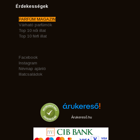
Érdekességek
PARFÜM MAGAZIN
Várható parfümök
Top 10 női illat
Top 10 férfi illat
Facebook
Instagram
Névnap ajánló
Illatcsaládok
Árukereső.hu