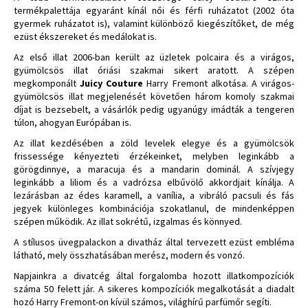
termékpalettája egyaránt kínál női és férfi ruházatot (2002 óta
gyermek ruházatot is), valamint különböző kiegészítőket, de még
ezüst ékszereket és medálokat is.
Az első illat 2006-ban került az üzletek polcaira és a virágos,
gyümölcsös illat óriási szakmai sikert aratott. A szépen
megkomponált
Juicy Couture
Harry Fremont alkotása. A virágos-
gyümölcsös illat megjelenését követően három komoly szakmai
díjat is bezsebelt, a vásárlók pedig ugyanúgy imádták a tengeren
túlon, ahogyan Európában is.
Az illat kezdésében a zöld levelek elegye és a gyümölcsök
frissessége kényezteti érzékeinket, melyben leginkább a
görögdinnye, a maracuja és a mandarin dominál.
A szívjegy
leginkább a liliom és a vadrózsa elbűvölő akkordjait kínálja. A
lezárásban az édes karamell, a vanília, a vibráló pacsuli és fás
jegyek különleges kombinációja szokatlanul, de mindenképpen
szépen működik. Az illat sokrétű, izgalmas és könnyed.
A stílusos üvegpalackon a divatház által tervezett ezüst embléma
látható, mely összhatásában merész, modern és vonzó.
Napjainkra a divatcég által forgalomba hozott illatkompozíciók
száma 50 felett jár. A sikeres kompozíciók megalkotását a diadalt
hozó Harry Fremont-on kívül számos, világhírű parfümőr segíti.