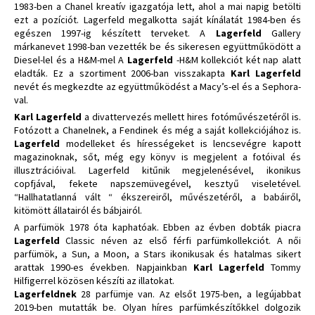
1983-ben a Chanel kreatív igazgatója lett, ahol a mai napig betölti
ezt a pozíciót. Lagerfeld megalkotta saját kínálatát 1984-ben és
egészen 1997-ig készített terveket. A
Lagerfeld
Gallery
márkanevet 1998-ban vezették be és sikeresen együttműködött a
Diesel-lel és a H&M-mel A
Lagerfeld
-H&M kollekciót két nap alatt
eladták. Ez a szortiment 2006-ban visszakapta
Karl Lagerfeld
nevét és megkezdte az együttműködést a Macy’s-el és a Sephora-
val.
Karl Lagerfeld
a divattervezés mellett hires fotóművészetéről is.
Fotózott a Chanelnek, a Fendinek és még a saját kollekciójához is.
Lagerfeld
modelleket és hírességeket is lencsevégre kapott
magazinoknak, sőt, még egy könyv is megjelent a fotóival és
illusztrációival. Lagerfeld kitűnik megjelenésével, ikonikus
copfjával, fekete napszemüvegével, kesztyű viseletével.
“Hallhatatlanná vált “ ékszereiről, művészetéről, a babáiről,
kitömött állatairól és bábjairól.
A parfümök 1978 óta kaphatóak. Ebben az évben dobták piacra
Lagerfeld
Classic néven az első férfi parfümkollekciót. A női
parfümök, a Sun, a Moon, a Stars ikonikusak és hatalmas sikert
arattak 1990-es években. Napjainkban
Karl Lagerfeld
Tommy
Hilfigerrel közösen készíti az illatokat.
Lagerfeldnek
28 parfümje van. Az elsőt 1975-ben, a legújabbat
2019-ben mutatták be. Olyan híres parfümkészítőkkel dolgozik