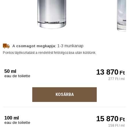
1-3 munkanap
A csomagot megkapja:
Pontos tájékoztatást a rendelést feldolgozása után küldünk.
13 870
50 ml
Ft
eau de toilette
277 Ft / ml
KOSÁRBA
15 870
100 ml
Ft
eau de toilette
158 Ft / ml