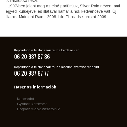
is fiatalossá teszi.
1997-ben jelent meg az első parfümjük, Silver Rain néven, ami
egyedi külsejével és illatával hamar a nők kedvencévé vált. Új
illataik: Midnight Rain - 2008, Life Threads sorozat 2009.
Koppintson a telefonszámra, ha kérdése van
06 20 987 87 86
Koppintson a telefonszámra, ha mobilon szeretne rendelni
06 20 987 87 77
Hasznos információk
Kapcsolat
Gyakori kérdések
Hogyan tudok vásárolni?