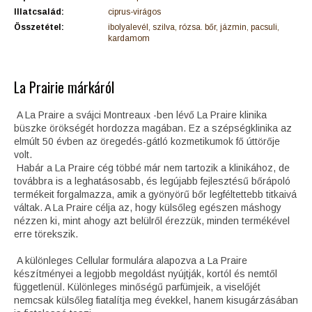
Illatcsalád:
ciprus-virágos
Összetétel:
ibolyalevél, szilva, rózsa. bőr, jázmin, pacsuli,
kardamom
La Prairie márkáról
A La Praire a svájci Montreaux -ben lévő La Praire klinika
büszke örökségét hordozza magában. Ez a szépségklinika az
elmúlt 50 évben az öregedés-gátló kozmetikumok fő úttörője
volt.
Habár a La Praire cég többé már nem tartozik a klinikához, de
továbbra is a leghatásosabb, és legújabb fejlesztésű bőrápoló
termékeit forgalmazza, amik a gyönyörű bőr legféltettebb titkaivá
váltak. A La Praire célja az, hogy külsőleg egészen máshogy
nézzen ki, mint ahogy azt belülről érezzük, minden termékével
erre törekszik.
A különleges Cellular formulára alapozva a La Praire
készítményei a legjobb megoldást nyújtják, kortól és nemtől
függetlenül. Különleges minőségű parfümjeik, a viselőjét
nemcsak külsőleg fiatalítja meg évekkel, hanem kisugárzásában