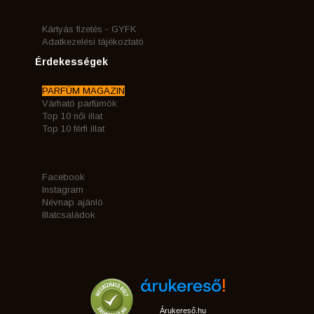
Kártyás fizetés - GYFK
Adatkezelési tájékoztató
Érdekességek
PARFÜM MAGAZIN
Várható parfümök
Top 10 női illat
Top 10 férfi illat
Facebook
Instagram
Névnap ajánló
Illatcsaládok
Árukereső.hu