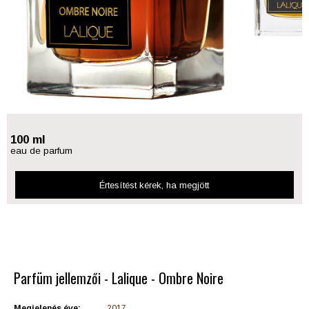
100 ml
eau de parfum
Értesítést kérek
, ha megjött
Parfüm jellemzői - Lalique - Ombre Noire
Megjelenés éve:
2017