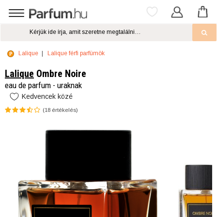
Lalique
Lalique férfi parfümök
Lalique
Ombre Noire
eau de parfum - uraknak
Kedvencek közé
(
18
értékelés)