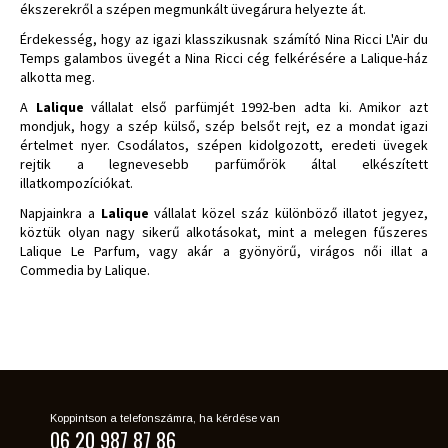
ékszerekről a szépen megmunkált üvegárura helyezte át.
Érdekesség, hogy az igazi klasszikusnak számító Nina Ricci L'Air du
Temps galambos üvegét a Nina Ricci cég felkérésére a Lalique-ház
alkotta meg.
A
Lalique
vállalat első parfümjét 1992-ben adta ki. Amikor azt
mondjuk, hogy a szép külső, szép belsőt rejt, ez a mondat igazi
értelmet nyer. Csodálatos, szépen kidolgozott, eredeti üvegek
rejtik a legnevesebb parfümőrök által elkészített
illatkompozíciókat.
Napjainkra a
Lalique
vállalat közel száz különböző illatot jegyez,
köztük olyan nagy sikerű alkotásokat, mint a melegen fűszeres
Lalique Le Parfum, vagy akár a gyönyörű, virágos női illat a
Commedia by Lalique.
Koppintson a telefonszámra, ha kérdése van
06 20 987 87 86