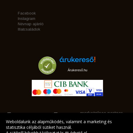
Facebook
Instagram
Névnap ajánló
Illatcsaládok
Árukereső.hu
marketplace partner
Weboldalunk az alapműködés, valamint a marketing és
statisztika céljából sütiket használ.
A sütikről bővebb tájékoztatás
itt
érhető el.