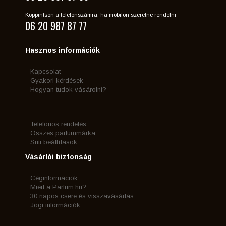
Koppintson a telefonszámra, ha mobilon szeretne rendelni
06 20 987 87 77
Hasznos információk
Kapcsolat
Gyakori kérdések
Hogyan tudok vásárolni?
Telefonos rendelés
Összes parfummárka
Süti beállítások
Vásárlói biztonság
Céginformációk
Miért a Parfum.hu?
30 napos csere és visszavásárlás
Jogi információk