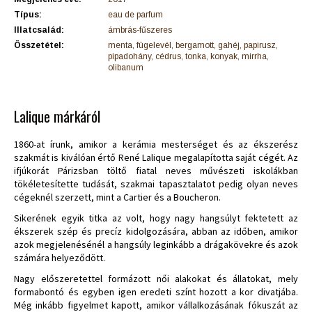
Típus:
eau de parfum
Illatcsalád:
ámbrás-fűszeres
Összetétel:
menta, fügelevél, bergamott, gahéj, papirusz,
pipadohány, cédrus, tonka, konyak, mirrha,
olibanum
Lalique márkáról
1860-at írunk, amikor a kerámia mesterséget és az ékszerész
szakmát is kiválóan értő René Lalique megalapította saját cégét. Az
ifjúkorát Párizsban töltő fiatal neves művészeti iskolákban
tökéletesítette tudását, szakmai tapasztalatot pedig olyan neves
cégeknél szerzett, mint a Cartier és a Boucheron.
Sikerének egyik titka az volt, hogy nagy hangsúlyt fektetett az
ékszerek szép és precíz kidolgozására, abban az időben, amikor
azok megjelenésénél a hangsúly leginkább a drágakövekre és azok
számára helyeződött.
Nagy előszeretettel formázott női alakokat és állatokat, mely
formabontó és egyben igen eredeti színt hozott a kor divatjába.
Még inkább figyelmet kapott, amikor vállalkozásának fókuszát az