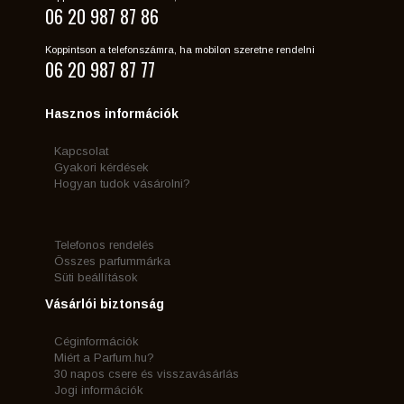
06 20 987 87 86
Koppintson a telefonszámra, ha mobilon szeretne rendelni
06 20 987 87 77
Hasznos információk
Kapcsolat
Gyakori kérdések
Hogyan tudok vásárolni?
Telefonos rendelés
Összes parfummárka
Süti beállítások
Vásárlói biztonság
Céginformációk
Miért a Parfum.hu?
30 napos csere és visszavásárlás
Jogi információk