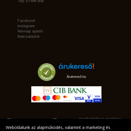
Top 10 férfi illat
Facebook
Instagram
Névnap ajánló
Illatcsaládok
Árukereső.hu
marketplace partner
Weboldalunk az alapműködés, valamint a marketing és