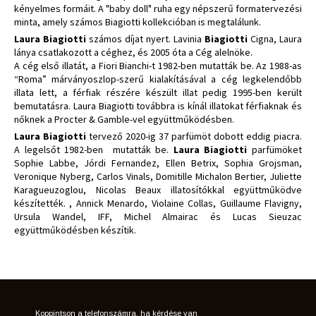
kényelmes formáit. A "baby doll" ruha egy népszerű formatervezési
minta, amely számos Biagiotti kollekcióban is megtalálunk.
Laura Biagiotti
számos díjat nyert. Lavinia
Biagiotti
Cigna, Laura
lánya csatlakozott a céghez, és 2005 óta a Cég alelnöke.
A cég első illatát, a Fiori Bianchi-t 1982-ben mutatták be. Az 1988-as
“Roma” márványoszlop-szerű kialakításával a cég legkelendőbb
illata lett, a férfiak részére készült illat pedig 1995-ben került
bemutatásra. Laura Biagiotti továbbra is kínál illatokat férfiaknak és
nőknek a Procter & Gamble-vel együttműködésben.
Laura Biagiotti
tervező 2020-ig 37 parfümöt dobott eddig piacra.
A legelsőt 1982-ben mutatták be.
Laura Biagiotti
parfümöket
Sophie Labbe, Jórdi Fernandez, Ellen Betrix, Sophia Grojsman,
Veronique Nyberg, Carlos Vinals, Domitille Michalon Bertier, Juliette
Karagueuzoglou, Nicolas Beaux illatosítókkal együttműködve
készítették. , Annick Menardo, Violaine Collas, Guillaume Flavigny,
Ursula Wandel, IFF, Michel Almairac és Lucas Sieuzac
együttműködésben készítik.
Koppintson a telefonszámra, ha kérdése van