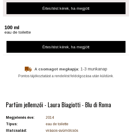
Értesítést kérek
, ha megjött
100 ml
eau de toilette
Értesítést kérek
, ha megjött
1-3 munkanap
A csomagot megkapja:
Pontos tájékoztatást a rendelést feldolgozása után küldünk.
Parfüm jellemzői - Laura Biagiotti - Blu di Roma
Megjelenés éve:
2014
Típus:
eau de toilette
Illatcsalád:
virágos-gyümölcsös