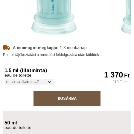
1-3 munkanap
A csomagot megkapja:
Pontos tájékoztatást a rendelést feldolgozása után küldünk.
1.5 ml (illatminta)
1 370
Ft
eau de toilette
mi az az illatminta?
913 Ft / ml
KOSÁRBA
50 ml
eau de toilette