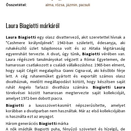
Összetétel:
alma, rózsa, jázmin, pacsuli
Laura Biagiotti márkáról
Laura Biagiotti
egy olasz divattervező, akit szeretettel hívnak a
"Cashmere királynőjének". 1943-ban született, édesanyja, aki
ruhakészítő üzlet tulajdonosa volt és az Alitalia légitársaság
egyenruháit tervezte. A divat, úgy tűnik,
Biagiotti
vérében van.
Laura régészeti tanulmányokat végzett a Római Egyetemen, de
hamarosan csatlakozott a családi vállalkozáshoz. 1965-ben elment,
hogy saját Cégét megalapítsa Gianni Cigna-val, aki késõbbi férje
lett. A cég ruhaneműket gyártott és exportált számos olasz
divatháznak, mielőtt megállapodást kötött, hogy készítsen saját
ruhát Angelo Tarlazzi divatháza számára.
Biagiotti Laura
törekvései között hamarosan megtervezte saját kollekcióját,
amelyet 1972-ben dobott piacra.
Biagiotti
a luxusszövet-kasmírt népszerűsítette, amelyet
korábban a divatiparban nem használtak. Már az első kollekciójában
is használta ezt az anyagot.
Három generációs
Biagiotti
márka
A nők imádták Biagiotti puha, fényűző szöveteit és hízelgő, de