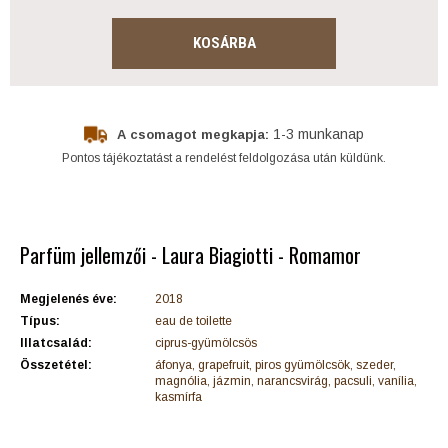
KOSÁRBA
1-3 munkanap
A csomagot megkapja:
Pontos tájékoztatást a rendelést feldolgozása után küldünk.
Parfüm jellemzői - Laura Biagiotti - Romamor
Megjelenés éve:
2018
Típus:
eau de toilette
Illatcsalád:
ciprus-gyümölcsös
Összetétel:
áfonya, grapefruit, piros gyümölcsök, szeder,
magnólia, jázmin, narancsvirág, pacsuli, vanília,
kasmírfa