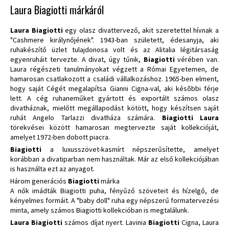
Laura Biagiotti márkáról
Laura Biagiotti
egy olasz divattervező, akit szeretettel hívnak a
"Cashmere királynőjének". 1943-ban született, édesanyja, aki
ruhakészítő üzlet tulajdonosa volt és az Alitalia légitársaság
egyenruháit tervezte. A divat, úgy tűnik,
Biagiotti
vérében van.
Laura régészeti tanulmányokat végzett a Római Egyetemen, de
hamarosan csatlakozott a családi vállalkozáshoz. 1965-ben elment,
hogy saját Cégét megalapítsa Gianni Cigna-val, aki késõbbi férje
lett. A cég ruhaneműket gyártott és exportált számos olasz
divatháznak, mielőtt megállapodást kötött, hogy készítsen saját
ruhát Angelo Tarlazzi divatháza számára.
Biagiotti Laura
törekvései között hamarosan megtervezte saját kollekcióját,
amelyet 1972-ben dobott piacra.
Biagiotti
a luxusszövet-kasmírt népszerűsítette, amelyet
korábban a divatiparban nem használtak. Már az első kollekciójában
is használta ezt az anyagot.
Három generációs
Biagiotti
márka
A nők imádták Biagiotti puha, fényűző szöveteit és hízelgő, de
kényelmes formáit. A "baby doll" ruha egy népszerű formatervezési
minta, amely számos Biagiotti kollekcióban is megtalálunk.
Laura Biagiotti
számos díjat nyert. Lavinia
Biagiotti
Cigna, Laura