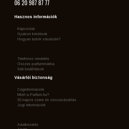
06 20 987 87 77
Hasznos információk
Kapcsolat
Gyakori kérdések
Hogyan tudok vásárolni?
Telefonos rendelés
Összes parfummárka
Süti beállítások
Vásárlói biztonság
Céginformációk
Miért a Parfum.hu?
30 napos csere és visszavásárlás
Jogi információk
Adatkezelés