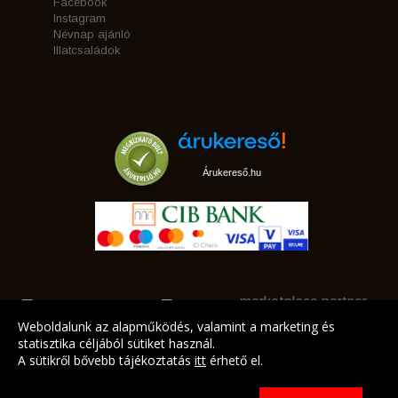
Facebook
Instagram
Névnap ajánló
Illatcsaládok
Árukereső.hu
marketplace partner
Weboldalunk az alapműködés, valamint a marketing és
statisztika céljából sütiket használ.
A sütikről bővebb tájékoztatás
itt
érhető el.
A LEGJOBB AJÁNLATAINK AZ ÖN CÍMÉRE!