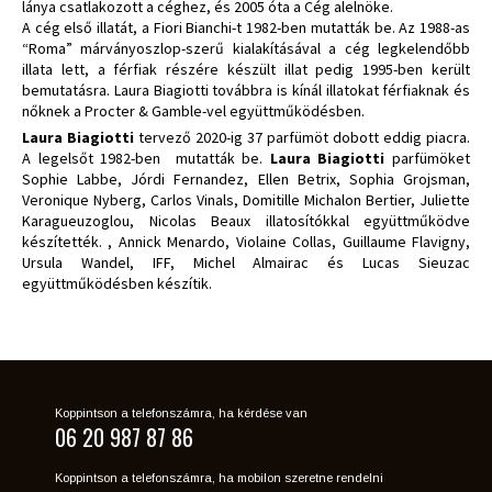
lánya csatlakozott a céghez, és 2005 óta a Cég alelnöke.
A cég első illatát, a Fiori Bianchi-t 1982-ben mutatták be. Az 1988-as
“Roma” márványoszlop-szerű kialakításával a cég legkelendőbb
illata lett, a férfiak részére készült illat pedig 1995-ben került
bemutatásra. Laura Biagiotti továbbra is kínál illatokat férfiaknak és
nőknek a Procter & Gamble-vel együttműködésben.
Laura Biagiotti
tervező 2020-ig 37 parfümöt dobott eddig piacra.
A legelsőt 1982-ben mutatták be.
Laura Biagiotti
parfümöket
Sophie Labbe, Jórdi Fernandez, Ellen Betrix, Sophia Grojsman,
Veronique Nyberg, Carlos Vinals, Domitille Michalon Bertier, Juliette
Karagueuzoglou, Nicolas Beaux illatosítókkal együttműködve
készítették. , Annick Menardo, Violaine Collas, Guillaume Flavigny,
Ursula Wandel, IFF, Michel Almairac és Lucas Sieuzac
együttműködésben készítik.
Koppintson a telefonszámra, ha kérdése van
06 20 987 87 86
Koppintson a telefonszámra, ha mobilon szeretne rendelni