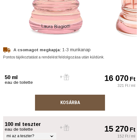
1-3 munkanap
A csomagot megkapja:
Pontos tájékoztatást a rendelést feldolgozása után küldünk.
16 070
50 ml
Ft
eau de toilette
321 Ft / ml
KOSÁRBA
100 ml teszter
15 270
Ft
eau de toilette
mi az a teszter?
152 Ft / ml