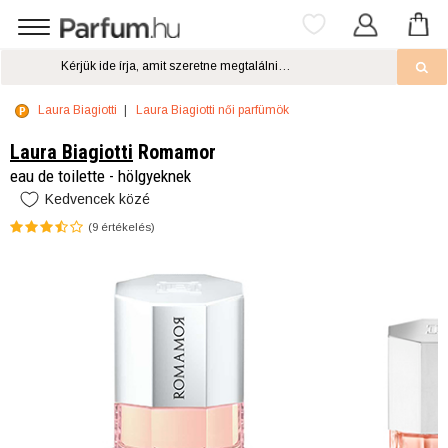
Laura Biagiotti
Laura Biagiotti női parfümök
Laura Biagiotti
Romamor
eau de toilette - hölgyeknek
Kedvencek közé
(
9
értékelés)