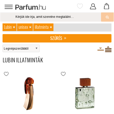
Lubin
unisex
illatminta
SZŰRÉS
LUBIN ILLATMINTÁK