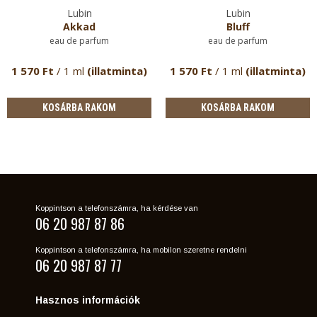
Lubin
Lubin
Akkad
Bluff
eau de parfum
eau de parfum
1 570 Ft
/ 1 ml
(illatminta)
1 570 Ft
/ 1 ml
(illatminta)
KOSÁRBA RAKOM
KOSÁRBA RAKOM
Koppintson a telefonszámra, ha kérdése van
06 20 987 87 86
Koppintson a telefonszámra, ha mobilon szeretne rendelni
06 20 987 87 77
Hasznos információk