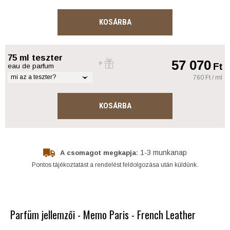
KOSÁRBA
75 ml teszter
57 070
Ft
eau de parfum
mi az a teszter?
760 Ft / ml
KOSÁRBA
1-3 munkanap
A csomagot megkapja:
Pontos tájékoztatást a rendelést feldolgozása után küldünk.
Parfüm jellemzői - Memo Paris - French Leather