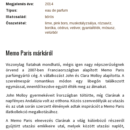
Megjelenés éve:
2014
Típus:
eau de parfum
Illatcsalád:
bőrös
Összetétel:
lime, pink bors, muskotályzsálya, rózsavíz,
boróka, cédrus, vetiver, gyantafélék, mósusz,
velúrbőr
Memo Paris márkáról
Viszonylag fiatalnak mondható, mégis igen nagy népszerűségnek
örvend a 2007-ben Franciaországban alapított Memo Paris
parfümgyártó cég. A vállalkozást John és Clara Molloy alapította. A
szerelmespár romantikus módon egy libegőn találkozott
egymással, innentől kezdve együtt élték meg az álmaikat.
John Molloy gyermekéveit Írországban töltötte, míg Clarának a
napfényes Andalúzia volt az otthona. Közös szenvedélyük az utazás
és az utak során szerzett élmények adtak inspirációt a Memo Paris
illatkollekció megalkotásához.
A Memo Paris elnevezés Clarának a világ különböző részeiről
gyűjtött utazási emlékeire utal, melyek között utazási naplót,