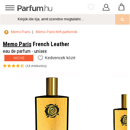
Memo Paris
Memo Paris férfi parfümök
Memo Paris
French Leather
eau de parfum - unisex
Kedvencek közé
NICHE
(
14
értékelés)