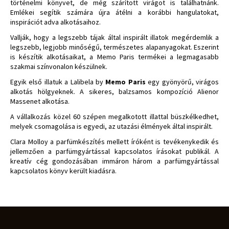
történelmi könyvet, de még szárított virágot is találhatnánk.
Emlékei segítik számára újra átélni a korábbi hangulatokat,
inspirációt adva alkotásaihoz.
Vallják, hogy a legszebb tájak által inspirált illatok megérdemlik a
legszebb, legjobb minőségű, természetes alapanyagokat. Eszerint
is készítik alkotásaikat, a Memo Paris termékei a legmagasabb
szakmai színvonalon készülnek.
Egyik első illatuk a Lalibela by
Memo Paris
egy gyönyörű, virágos
alkotás hölgyeknek. A sikeres, balzsamos kompozíció Alienor
Massenet alkotása.
A vállalkozás közel 60 szépen megalkotott illattal büszkélkedhet,
melyek csomagolása is egyedi, az utazási élmények által inspirált.
Clara Molloy a parfümkészítés mellett íróként is tevékenykedik és
jellemzően a parfümgyártással kapcsolatos írásokat publikál. A
kreatív cég gondozásában immáron három a parfümgyártással
kapcsolatos könyv került kiadásra.