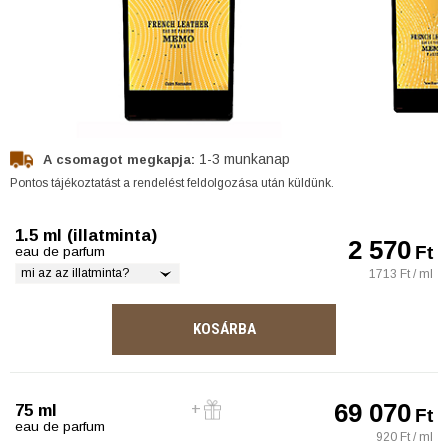
1-3 munkanap
A csomagot megkapja:
Pontos tájékoztatást a rendelést feldolgozása után küldünk.
1.5 ml (illatminta)
2 570
Ft
eau de parfum
mi az az illatminta?
1713 Ft / ml
KOSÁRBA
69 070
75 ml
Ft
eau de parfum
920 Ft / ml