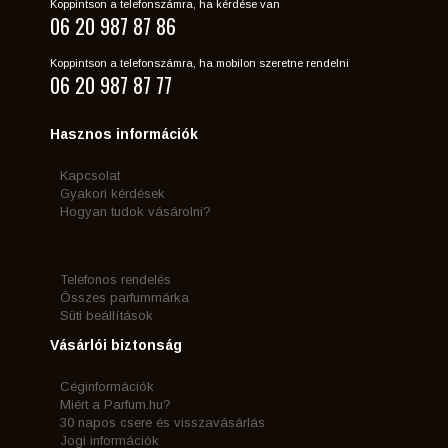
Koppintson a telefonszámra, ha kérdése van
06 20 987 87 86
Koppintson a telefonszámra, ha mobilon szeretne rendelni
06 20 987 87 77
Hasznos információk
Kapcsolat
Gyakori kérdések
Hogyan tudok vásárolni?
Telefonos rendelés
Összes parfummárka
Süti beállítások
Vásárlói biztonság
Céginformációk
Miért a Parfum.hu?
30 napos csere és visszavásárlás
Jogi információk