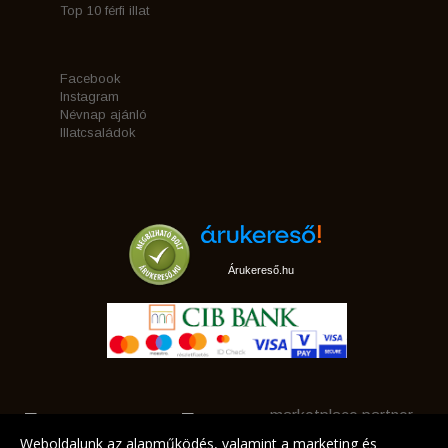
Top 10 férfi illat
Facebook
Instagram
Névnap ajánló
Illatcsaládok
Árukereső.hu
marketplace partner
Weboldalunk az alapműködés, valamint a marketing és