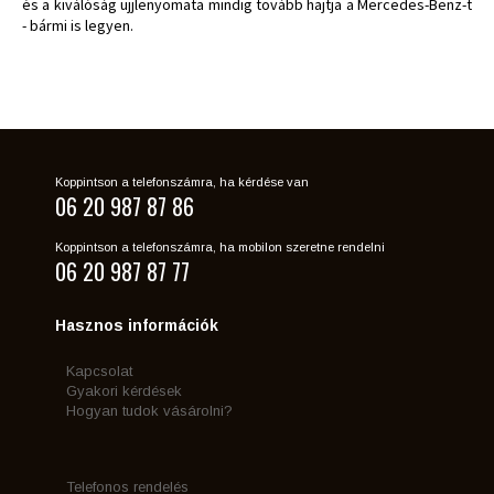
és a kiválóság ujjlenyomata mindig tovább hajtja a Mercedes-Benz-t
- bármi is legyen.
Koppintson a telefonszámra, ha kérdése van
06 20 987 87 86
Koppintson a telefonszámra, ha mobilon szeretne rendelni
06 20 987 87 77
Hasznos információk
Kapcsolat
Gyakori kérdések
Hogyan tudok vásárolni?
Telefonos rendelés