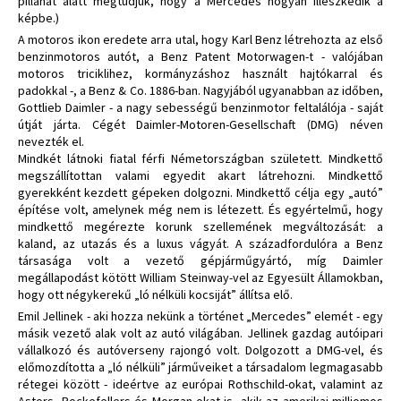
pillanat alatt megtudjuk, hogy a Mercedes hogyan illeszkedik a
képbe.)
A motoros ikon eredete arra utal, hogy Karl Benz létrehozta az első
benzinmotoros autót, a Benz Patent Motorwagen-t - valójában
motoros triciklihez, kormányzáshoz használt hajtókarral és
padokkal -, a Benz & Co. 1886-ban. Nagyjából ugyanabban az időben,
Gottlieb Daimler - a nagy sebességű benzinmotor feltalálója - saját
útját járta. Cégét Daimler-Motoren-Gesellschaft (DMG) néven
nevezték el.
Mindkét látnoki fiatal férfi Németországban született. Mindkettő
megszállítottan valami egyedit akart látrehozni. Mindkettő
gyerekként kezdett gépeken dolgozni. Mindkettő célja egy „autó”
építése volt, amelynek még nem is létezett. És egyértelmű, hogy
mindkettő megérezte korunk szellemének megváltozását: a
kaland, az utazás és a luxus vágyát. A századfordulóra a Benz
társasága volt a vezető gépjárműgyártó, míg Daimler
megállapodást kötött William Steinway-vel az Egyesült Államokban,
hogy ott négykerekű „ló nélküli kocsiját” állítsa elő.
Emil Jellinek - aki hozza nekünk a történet „Mercedes” elemét - egy
másik vezető alak volt az autó világában. Jellinek gazdag autóipari
vállalkozó és autóverseny rajongó volt. Dolgozott a DMG-vel, és
előmozdította a „ló nélküli” járműveiket a társadalom legmagasabb
rétegei között - ideértve az európai Rothschild-okat, valamint az