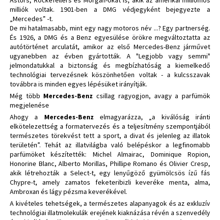
Astors, Rockefellers és Morgan-okat is, akik az amerikai milliomos
milliók voltak. 1901-ben a DMG védjegyként bejegyezte a
„Mercedes” -t.
De mi hatalmasabb, mint egy nagy motoros név ...? Egy partnerség.
És 1926, a DMG és a Benz egyesülése örökre megváltoztatta az
autótörténet arculatát, amikor az első Mercedes-Benz járművet
ugyanebben az évben gyártották. A "Legjobb vagy semmi"
jelmondatukkal a biztonság és megbízhatóság a kiemelkedő
technológiai tervezésnek köszönhetően voltak - a kulcsszavak
továbbra is minden egyes lépésüket irányítják.
Még több
Mercedes-Benz
csillag ragyogjon, avagy a parfümök
megjelenése
Ahogy a
Mercedes-Benz
elmagyarázza, „a kiválóság iránti
elkötelezettség a formatervezés és a teljesítmény szempontjából
természetes törekvést tett a sport, a divat és jelenleg az illatok
területén”. Tehát az illatvilágba való belépéskor a legfinomabb
parfümöket készítették: Michel Almairac, Dominique Ropion,
Honorine Blanc, Alberto Morillas, Phillipe Romano és Olivier Cresp,
akik létrehozták a Select-t, egy lenyűgöző gyümölcsös ízű fás
Chypre-t, amely zamatos feketeribizli keveréke menta, alma,
Ambroxan és lágy pézsma keverékével.
A kivételes tehetségek, a természetes alapanyagok és az exkluzív
technológiai illatmolekulák erejének kiaknázása révén a szenvedély