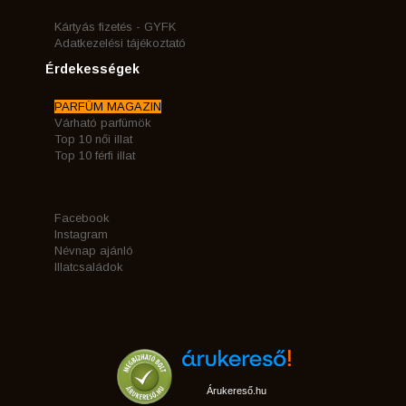
Kártyás fizetés - GYFK
Adatkezelési tájékoztató
Érdekességek
PARFÜM MAGAZIN
Várható parfümök
Top 10 női illat
Top 10 férfi illat
Facebook
Instagram
Névnap ajánló
Illatcsaládok
Árukereső.hu