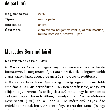
de parfum)
Megjelenés éve:
2025
Típus:
eau de parfum
Illatcsalád:
ámbrás
Összetétel:
elemigyanta, bergamott, vanília, jázmin, mósusz,
mirrha, borostyán, Ambrox Super
Mercedes-Benz márkáról
MERCEDES-BENZ
PARFÜMOK
A
Mercedes-Benz
a hagyomány, az innováció és a kiváló
formatervezés megtestesítője. Illataik ezt üzenik - a legnemesebb
alapanyagok, hitelesség, elegancia és innováció közvetítése ...
A
Mercedes-Benz
háromágú csillag a világ egyik legismertebb
emblémája - a luxus szimbóluma. 1925-ben hozták létre, ahogy azt
állítják - egy szerencsés csillag alatt született - egy hárompontos
csillagot egy babérlevélben, amelyet a Daimler-Motoren-
Gesellschaft (DMG) és a Benz & Cie mérföldkő egyesülése
érdekében hoztak létre. Az eredmény?
Mercedes-Benz
. (És egy