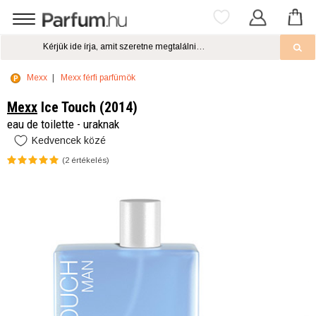
Mexx
Mexx férfi parfümök
Mexx
Ice Touch (2014)
eau de toilette - uraknak
Kedvencek közé
(
2
értékelés)