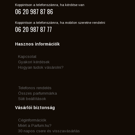
Koppintson a telefonszámra, ha kérdése van
06 20 987 87 86
Koppintson a telefonszámra, ha mobilon szeretne rendelni
06 20 987 87 77
Hasznos információk
Kapcsolat
Gyakori kérdések
Hogyan tudok vásárolni?
Telefonos rendelés
Összes parfummárka
Süti beállítások
Vásárlói biztonság
Céginformációk
Miért a Parfum.hu?
30 napos csere és visszavásárlás