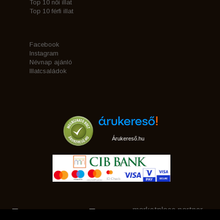
Top 10 női illat
Top 10 férfi illat
Facebook
Instagram
Névnap ajánló
Illatcsaládok
Árukereső.hu
marketplace partner