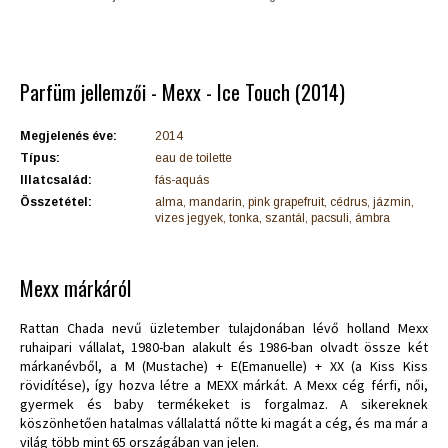
Parfüm jellemzői - Mexx - Ice Touch (2014)
Megjelenés éve:
2014
Típus:
eau de toilette
Illatcsalád:
fás-aquás
Összetétel:
alma, mandarin, pink grapefruit, cédrus, jázmin,
vizes jegyek, tonka, szantál, pacsuli, ámbra
Mexx márkáról
Rattan Chada nevű üzletember tulajdonában lévő holland Mexx
ruhaipari vállalat, 1980-ban alakult és 1986-ban olvadt össze két
márkanévből, a M (Mustache) + E(Emanuelle) + XX (a Kiss Kiss
rövidítése), így hozva létre a MEXX márkát. A Mexx cég férfi, női,
gyermek és baby termékeket is forgalmaz. A sikereknek
köszönhetően hatalmas vállalattá nőtte ki magát a cég, és ma már a
világ több mint 65 országában van jelen.