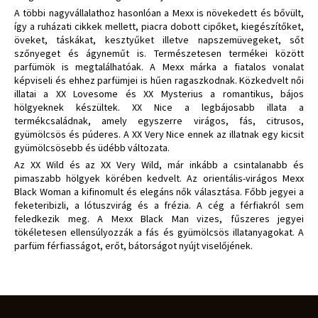
A többi nagyvállalathoz hasonlóan a Mexx is növekedett és bővült,
így a ruházati cikkek mellett, piacra dobott cipőket, kiegészítőket,
öveket, táskákat, kesztyűket illetve napszemüvegeket, sőt
szőnyeget és ágyneműt is. Természetesen termékei között
parfümök is megtalálhatóak. A Mexx márka a fiatalos vonalat
képviseli és ehhez parfümjei is hűen ragaszkodnak. Közkedvelt női
illatai a XX Lovesome és XX Mysterius a romantikus, bájos
hölgyeknek készültek. XX Nice a legbájosabb illata a
termékcsaládnak, amely egyszerre virágos, fás, citrusos,
gyümölcsös és púderes. A XX Very Nice ennek az illatnak egy kicsit
gyümölcsösebb és üdébb változata.
Az XX Wild és az XX Very Wild, már inkább a csintalanabb és
pimaszabb hölgyek körében kedvelt. Az orientális-virágos Mexx
Black Woman a kifinomult és elegáns nők választása. Főbb jegyei a
feketeribizli, a lótuszvirág és a frézia. A cég a férfiakról sem
feledkezik meg. A Mexx Black Man vizes, fűszeres jegyei
tökéletesen ellensúlyozzák a fás és gyümölcsös illatanyagokat. A
parfüm férfiasságot, erőt, bátorságot nyújt viselőjének.