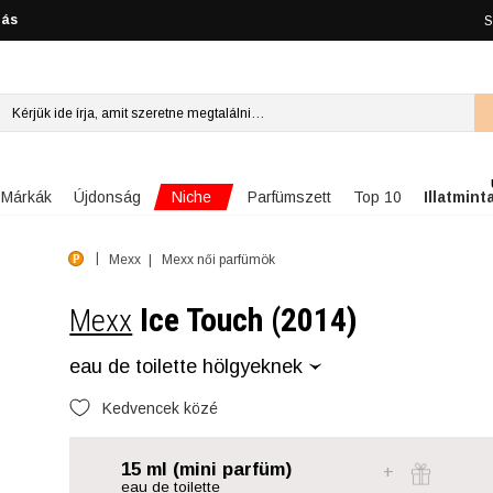
lás
S
Niche
Márkák
Újdonság
Parfümszett
Top 10
Illatmint
Mexx
Mexx női parfümök
Ice Touch (2014)
Mexx
eau de toilette hölgyeknek
Kedvencek közé
15 ml (mini parfüm)
eau de toilette