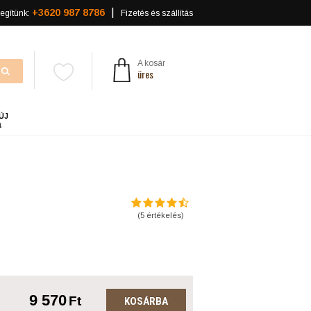
+3620 987 8786
egítünk:
Fizetés és szállítás
A kosár
üres
ÚJ
a
(
5
értékelés)
9 570
Ft
KOSÁRBA