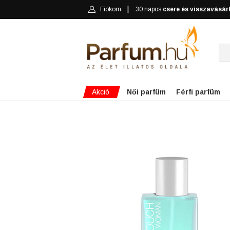
Fiókom
30 napos
csere és visszavásár
Akció
Női parfüm
Férfi parfüm