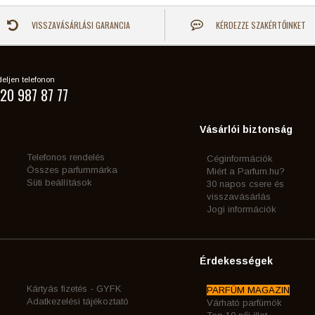
VISSZAVÁSÁRLÁSI GARANCIA
KÉRDEZZE SZAKÉRTŐINKET
eljen telefonon
20 987 87 77
Vásárlói biztonság
Telefonos rendelés
Céginformációk
Összes parfummárka
Miért a Parfum.hu?
Süti beállítások
30 napos csere és
visszavásárlás
Jogi információk
Érdekességek
Kártyás fizetés - GYFK
PARFÜM MAGAZIN
Adatkezelési tájékoztató
Várható parfümök