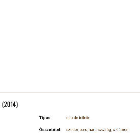
h (2014)
Típus:
eau de toilette
Összetétel:
szeder, bors, narancsvirág, ciklámen