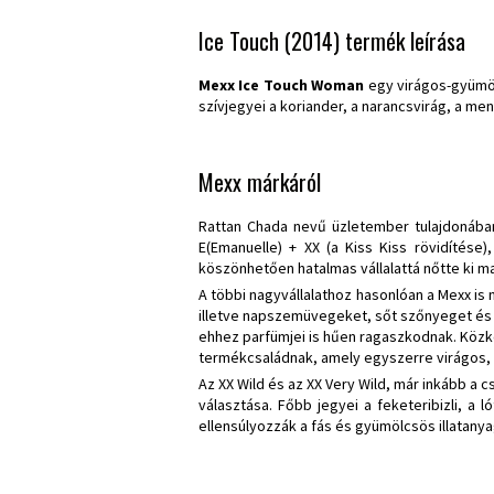
Ice Touch (2014) termék leírása
Mexx Ice Touch Woman
egy virágos-gyümöl
szívjegyei a koriander, a narancsvirág, a men
Mexx márkáról
Rattan Chada nevű üzletember tulajdonában 
E(Emanuelle) + XX (a Kiss Kiss rövidítése
köszönhetően hatalmas vállalattá nőtte ki ma
A többi nagyvállalathoz hasonlóan a Mexx is 
illetve napszemüvegeket, sőt szőnyeget és 
ehhez parfümjei is hűen ragaszkodnak. Közked
termékcsaládnak, amely egyszerre virágos, f
Az XX Wild és az XX Very Wild, már inkább a
választása. Főbb jegyei a feketeribizli, a 
ellensúlyozzák a fás és gyümölcsös illatanya