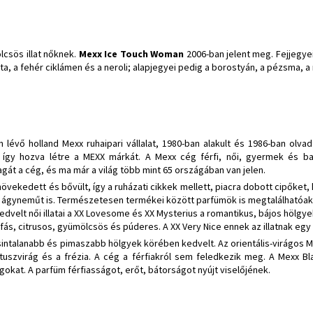
csös illat nőknek.
Mexx Ice Touch Woman
2006-ban jelent meg. Fejjegyei
ta, a fehér ciklámen és a neroli; alapjegyei pedig a borostyán, a pézsma, a
lévő holland Mexx ruhaipari vállalat, 1980-ban alakult és 1986-ban olv
), így hozva létre a MEXX márkát. A Mexx cég férfi, női, gyermek és 
gát a cég, és ma már a világ több mint 65 országában van jelen.
növekedett és bővült, így a ruházati cikkek mellett, piacra dobott cipőket
ágyneműt is. Természetesen termékei között parfümök is megtalálhatóak. A
velt női illatai a XX Lovesome és XX Mysterius a romantikus, bájos hölgyek
ás, citrusos, gyümölcsös és púderes. A XX Very Nice ennek az illatnak eg
 csintalanabb és pimaszabb hölgyek körében kedvelt. Az orientális-virágos 
lótuszvirág és a frézia. A cég a férfiakról sem feledkezik meg. A Mexx 
gokat. A parfüm férfiasságot, erőt, bátorságot nyújt viselőjének.