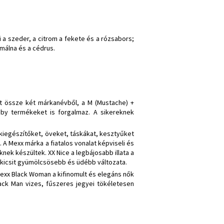
 a szeder, a citrom a fekete és a rózsabors;
 málna és a cédrus.
adt össze két márkanévből, a M (Mustache) +
baby termékeket is forgalmaz. A sikereknek
, kiegészítőket, öveket, táskákat, kesztyűket
 Mexx márka a fiatalos vonalat képviseli és
nek készültek. XX Nice a legbájosabb illata a
y kicsit gyümölcsösebb és üdébb változata.
Mexx Black Woman a kifinomult és elegáns nők
Black Man vizes, fűszeres jegyei tökéletesen