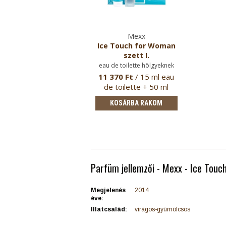
Mexx
Ice Touch for Woman
szett I.
eau de toilette hölgyeknek
11 370 Ft
/ 15 ml eau
de toilette + 50 ml
tusfürdő
KOSÁRBA RAKOM
Parfüm jellemzői - Mexx - Ice Touc
Megjelenés
2014
éve:
Illatcsalád:
virágos-gyümölcsös