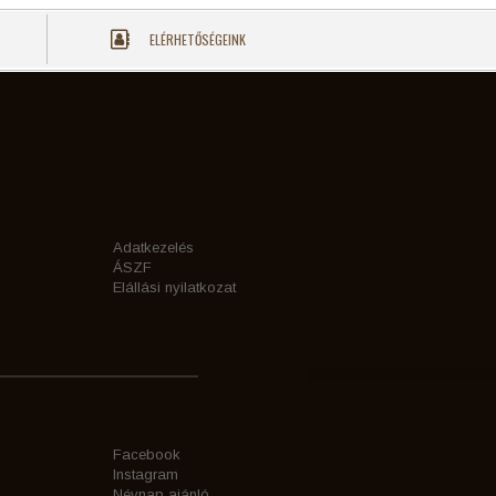
ELÉRHETŐSÉGEINK
Adatkezelés
ÁSZF
Elállási nyilatkozat
Facebook
Instagram
Névnap ajánló