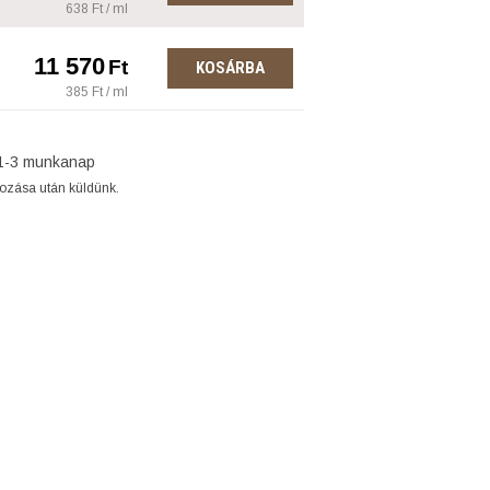
638 Ft / ml
11 570
Ft
KOSÁRBA
385 Ft / ml
1-3 munkanap
gozása után küldünk.