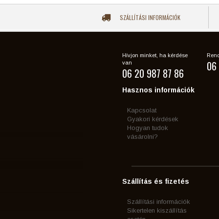
SZÁLLÍTÁSI INFORMÁCIÓK
Hívjon minket, ha kérdése
Rend
06 
van
06 20 987 87 86
Hasznos információk
Kapcsolat
Gyakori kérdések
Hogyan tudok
vásárolni?
Szállítás és fizetés
Szállítási információk
Sikertelen kiszállítás