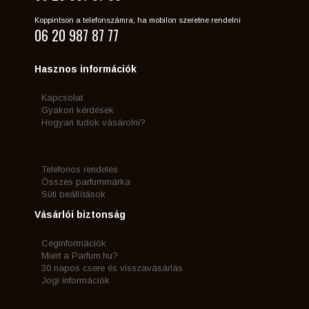
Koppintson a telefonszámra, ha mobilon szeretne rendelni
06 20 987 87 77
Hasznos információk
Kapcsolat
Gyakori kérdések
Hogyan tudok vásárolni?
Telefonos rendelés
Összes parfummárka
Süti beállítások
Vásárlói biztonság
Céginformációk
Miért a Parfum.hu?
30 napos csere és visszavásárlás
Jogi információk