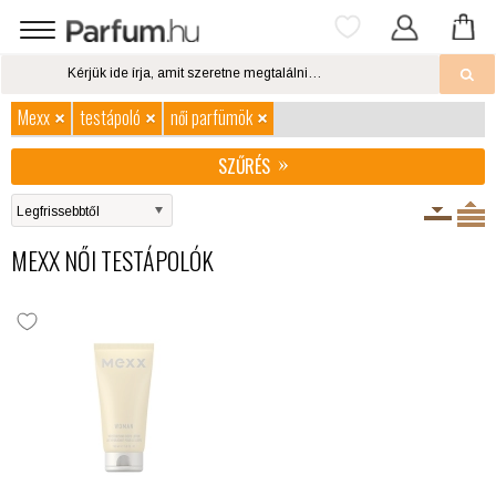
Mexx
testápoló
női parfümök
SZŰRÉS
MEXX NŐI TESTÁPOLÓK