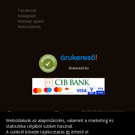
Facebook
Instagram
Névnap ajánló
Illatcsaládok
Árukereső.hu
marketplace partner
Weboldalunk az alapműködés, valamint a marketing és
statisztika céljából sütiket használ.
A sütikről bővebb tájékoztatás
itt
érhető el.