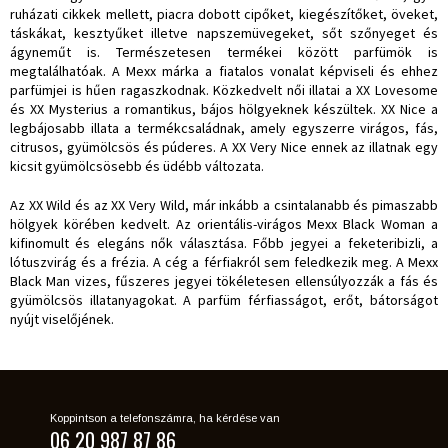
ruházati cikkek mellett, piacra dobott cipőket, kiegészítőket, öveket,
táskákat, kesztyűket illetve napszemüvegeket, sőt szőnyeget és
ágyneműt is. Természetesen termékei között parfümök is
megtalálhatóak. A Mexx márka a fiatalos vonalat képviseli és ehhez
parfümjei is hűen ragaszkodnak. Közkedvelt női illatai a XX Lovesome
és XX Mysterius a romantikus, bájos hölgyeknek készültek. XX Nice a
legbájosabb illata a termékcsaládnak, amely egyszerre virágos, fás,
citrusos, gyümölcsös és púderes. A XX Very Nice ennek az illatnak egy
kicsit gyümölcsösebb és üdébb változata.
Az XX Wild és az XX Very Wild, már inkább a csintalanabb és pimaszabb
hölgyek körében kedvelt. Az orientális-virágos Mexx Black Woman a
kifinomult és elegáns nők választása. Főbb jegyei a feketeribizli, a
lótuszvirág és a frézia. A cég a férfiakról sem feledkezik meg. A Mexx
Black Man vizes, fűszeres jegyei tökéletesen ellensúlyozzák a fás és
gyümölcsös illatanyagokat. A parfüm férfiasságot, erőt, bátorságot
nyújt viselőjének.
Koppintson a telefonszámra, ha kérdése van
06 20 987 87 86