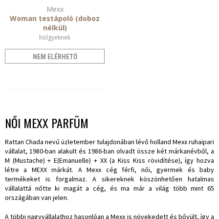
Mexx
Woman testápoló (doboz
nélkül)
hölgyeknek
NEM ELÉRHETŐ
NŐI MEXX PARFÜM
Rattan Chada nevű üzletember tulajdonában lévő holland Mexx ruhaipari
vállalat, 1980-ban alakult és 1986-ban olvadt össze két márkanévből, a
M (Mustache) + E(Emanuelle) + XX (a Kiss Kiss rövidítése), így hozva
létre a MEXX márkát. A Mexx cég férfi, női, gyermek és baby
termékeket is forgalmaz. A sikereknek köszönhetően hatalmas
vállalattá nőtte ki magát a cég, és ma már a világ több mint 65
országában van jelen.
A többi nagyvállalathoz hasonlóan a Mexx is növekedett és bővült, így a