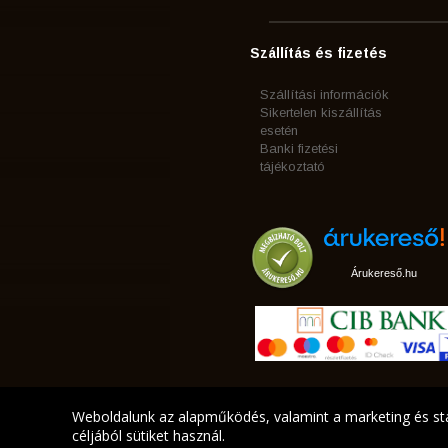
Szállítás és fizetés
Szállítási információk
Sikertelen kiszállítás
esetén
Banki fizetési
tájékoztató
Árukereső.hu
Weboldalunk az alapműködés, valamint a marketing és sta
céljából sütiket használ.