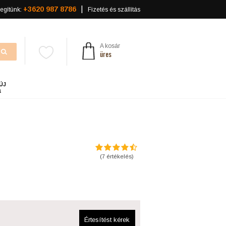
+3620 987 8786
egítünk:
Fizetés és szállítás
A kosár
üres
ÚJ
a
(
7
értékelés)
Értesítést kérek