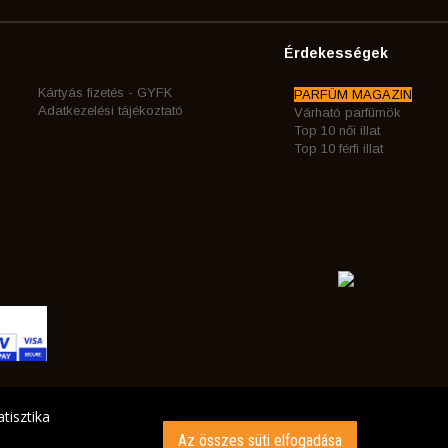
Érdekességek
Kártyás fizetés - GYFK
PARFÜM MAGAZIN
Adatkezelési tájékoztató
Várható parfümök
Top 10 női illat
Top 10 férfi illat
tisztika
Az összes süti elfogadása