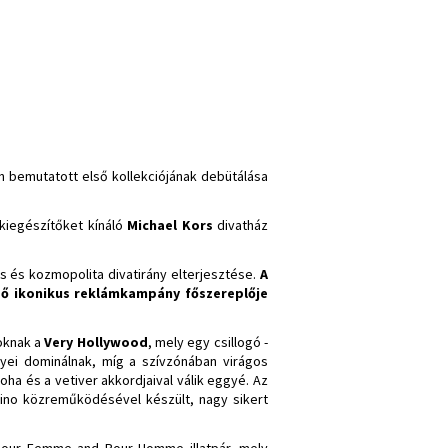
en bemutatott első kollekciójának debütálása
kiegészítőket kínáló
Michael Kors
divatház
lis és kozmopolita divatirány elterjesztése.
A
gő ikonikus reklámkampány főszereplője
toknak a
Very Hollywood
, mely egy csillogó -
gyei dominálnak, míg a szívzónában virágos
oha és a vetiver akkordjaival válik eggyé. Az
ino közreműködésével készült, nagy sikert