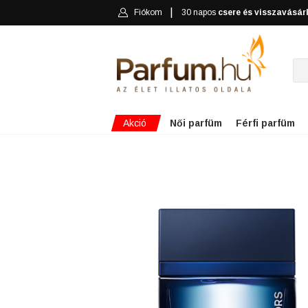
Fiókom
30 napos
csere és visszavásár
Akció
Női parfüm
Férfi parfüm