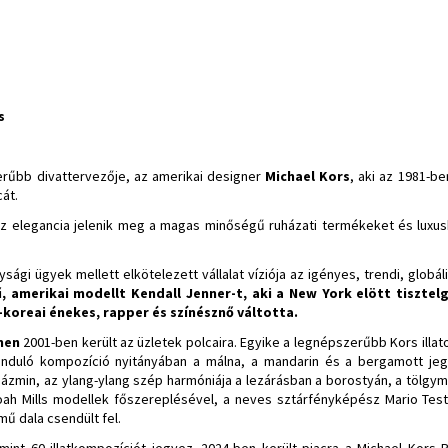
s
erűbb divattervezője, az amerikai designer
Michael Kors
, aki az 1981-b
cát.
az elegancia jelenik meg a magas minőségű ruházati termékeket és luxus
sági ügyek mellett elkötelezett vállalat víziója az igényes, trendi, globá
 amerikai modellt Kendall Jenner-t, aki a New York elött tisztel
l-koreai énekes, rapper és színésznő váltotta.
omen
2001-ben került az üzletek polcaira. Egyike a legnépszerűbb Kors illa
 induló kompozíció nyitányában a málna, a mandarin és a bergamott je
s jázmin, az ylang-ylang szép harmóniája a lezárásban a borostyán, a tölgym
ah Mills modellek főszereplésével, a neves sztárfényképész Mario Test
ű dala csendült fel.