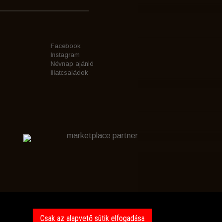
Facebook
Instagram
Névnap ajánló
Illatcsaládok
marketplace partner
Csak az alapvető sütik elfogadása