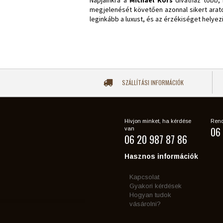
Napjainkra a
Michael Kors
divatház több, 
megjelenését követően azonnal sikert arato
leginkább a luxust, és az érzékiséget helyez
SZÁLLÍTÁSI INFORMÁCIÓK
Hívjon minket, ha kérdése
Rend
06 
van
06 20 987 87 86
Hasznos információk
Kapcsolat
Gyakori kérdések
Hogyan tudok
vásárolni?