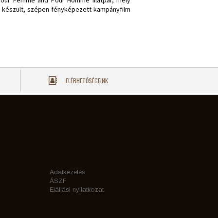
s Pour Femme and Pour Homme illatpár, mely
el készült, szépen fényképezett kampányfilm
ELÉRHETŐSÉGEINK
Adatkezelés
ÁSZF
Elállási nyilatkozat