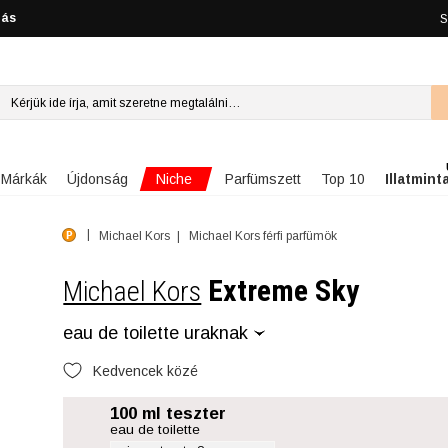
lás
S
Niche
Márkák
Újdonság
Parfümszett
Top 10
Illatmint
Michael Kors
Michael Kors férfi parfümök
Extreme Sky
Michael Kors
eau de toilette uraknak
Kedvencek közé
100 ml teszter
eau de toilette