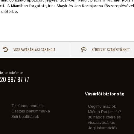
mint 60 illatkompozíciót jegyez. 2024-ben került piacra a Michael Kor
tt. A Miamiban forgatott, Irina Shayk és Jon Kortajarena főszereplésév
i előtérbe.
VISSZAVÁSÁRLÁSI GARANCIA
KÉRDEZZE SZAKÉRTŐINKET
eljen telefonon
20 987 87 77
Vásárlói biztonság
Telefonos rendelés
Céginformációk
Összes parfummárka
Miért a Parfum.hu?
Süti beállítások
30 napos csere és
visszavásárlás
Jogi információk