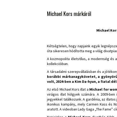
Michael Kors márkáról
Michael Kor
Kétségtelen, hogy napjaink egyik legnépsz
óta sikeresen hódította meg a világ divatpia
A kozmopolita életstílus, a modernség és 
kollekcióiban.
A társadalmi szerepvállalásban és a jótékony
korábbi márkanagykövetet, a gyönyörű,
volt, 2024-ben a Kim Da-hyun, a fiatal dé
Az első Michael Kors illat a
Michael for w
virágos illat hölgyek számára. A 2009-ben
jegyekkel találkozunk. A gardénia, az illato
ikonikus kampány, mely Carmen Kass és No
aratott. A videoban Lady Gaga „The Fame” cím