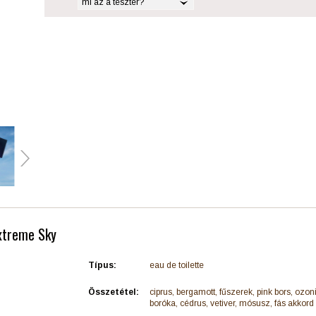
mi az a teszter?
Extreme Sky
Típus:
eau de toilette
Összetétel:
ciprus, bergamott, fűszerek, pink bors, ozon
boróka, cédrus, vetiver, mósusz, fás akkord