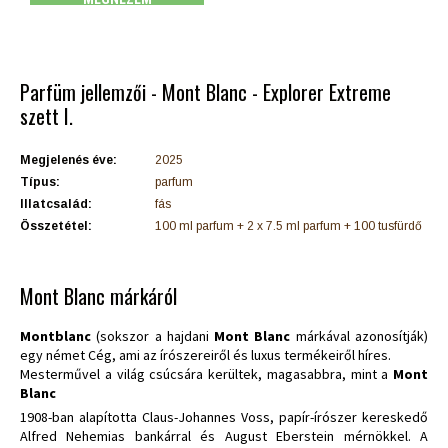
Parfüm jellemzői - Mont Blanc - Explorer Extreme
szett I.
Megjelenés éve:
2025
Típus:
parfum
Illatcsalád:
fás
Összetétel:
100 ml parfum + 2 x 7.5 ml parfum + 100 tusfürdő
Mont Blanc márkáról
Montblanc
(sokszor a hajdani
Mont Blanc
márkával azonosítják)
egy német Cég, ami az írószereiről és luxus termékeiről híres.
Mesterművel a világ csúcsára kerültek, magasabbra, mint a
Mont
Blanc
1908-ban alapította Claus-Johannes Voss, papír-írószer kereskedő
Alfred Nehemias bankárral és August Eberstein mérnökkel. A