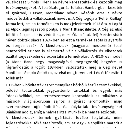
Vállalkozást Simplo Filler Pen névre keresztelték és kezdték meg
tevékenységüket. A felsőkategóriás tollakat Hamburgban kezdték
el gyártani, 190ben, Montblanc néven. Később erre a névre
módosították a vállalkozásuk nevét is. A Cég logója a ‘Fehér Csillag’
forma lett, amit a termékeiken is megjelenítenek 1913 óta. A Logót
az Alpok legmagasabb pontja, a
Mont Blanc
ihlette. A Cég az első
töltőtollát (amit le is védettek, mert Ők találták fel) Meisterstück
néven dobták piacra 1924- ben és ezt a terméket azóta is gyártják
és forgalmazzák. A Meisterstück (magyarul mestermű) tollal
nemzetközi szinten is elismertté vált a Vállalkozás és elkezdtek
ezáltal terjeszkedni és exportálni a termékeket. A 4810- es modell
(a Mont Banc hegy magasságával megegyezik) hegyére is
rágravírozták a logót. 1934-ben változtatták meg a Cég nevét
Montblanc Simplo GmbH-ra, az első megterveezettt és értékesített
tolluk után.
1935-ben kibővítették szortimentjüket bőrből készült termékekkel,
például tolltartókkal, jegyzettömb tartókkal és egyéb más
íróeszközökkel, ami természetesen kapcsolódik az tollakhoz. A
második világháborúban sajnos a gyárat lerombolták, majd
szerencsésen újjá építették és folytatták tevékenységüket
Dániában addig, amíg a helyreállítási munkák be nem fejeződtek.
A Meisterstück termék gyártását tovább folytatták, némi
fejlesztésekkel tökéletesítették, ami az egyik alappillére maradt a