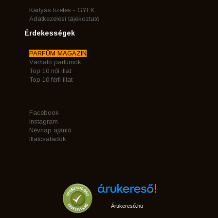
Kártyás fizetés - GYFK
Adatkezelési tájékoztató
Érdekességek
PARFÜM MAGAZIN
Várható parfümök
Top 10 női illat
Top 10 férfi illat
Facebook
Instagram
Névnap ajánló
Illatcsaládok
Árukereső.hu