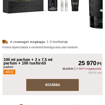
1-3 munkanap
A csomagot megkapja:
Pontos tájékoztatást a rendelést feldolgozása után küldünk.
100 ml parfum + 2 x 7.5 ml
25 970
parfum + 100 tusfürdő
Ft
parfum
|
30 170 Ft
4 200 Ft megtakarítás
AKCIÓ
259 Ft / ml
KOSÁRBA