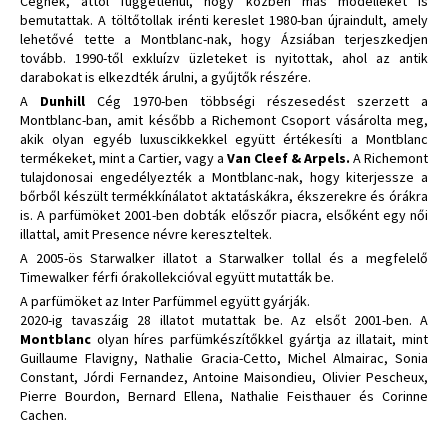
Cégnek, attól függetlenül, hogy közben más modelleket is
bemutattak. A töltőtollak irénti kereslet 1980-ban újraindult, amely
lehetővé tette a Montblanc-nak, hogy Ázsiában terjeszkedjen
tovább. 1990-től exkluízv üzleteket is nyitottak, ahol az antik
darabokat is elkezdték árulni, a gyűjtők részére.
A
Dunhill
Cég 1970-ben többségi részesedést szerzett a
Montblanc-ban, amit később a Richemont Csoport vásárolta meg,
akik olyan egyéb luxuscikkekkel együtt értékesíti a Montblanc
termékeket, mint a Cartier, vagy a
Van Cleef & Arpels.
A Richemont
tulajdonosai engedélyezték a Montblanc-nak, hogy kiterjessze a
bőrből készült termékkínálatot aktatáskákra, ékszerekre és órákra
is. A parfümöket 2001-ben dobták előszőr piacra, elsőként egy női
illattal, amit Presence névre kereszteltek.
A 2005-ös Starwalker illatot a Starwalker tollal és a megfelelő
Timewalker férfi órakollekcióval együtt mutatták be.
A parfümöket az Inter Parfümmel együtt gyárják.
2020-ig tavaszáig 28 illatot mutattak be. Az elsőt 2001-ben. A
Montblanc
olyan híres parfümkészítőkkel gyártja az illatait, mint
Guillaume Flavigny, Nathalie Gracia-Cetto, Michel Almairac, Sonia
Constant, Jórdi Fernandez, Antoine Maisondieu, Olivier Pescheux,
Pierre Bourdon, Bernard Ellena, Nathalie Feisthauer és Corinne
Cachen.