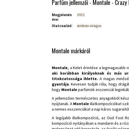
Parfüm jellemzői - Montale - Crazy 
Megjelenés
2021
éve:
Illatcsalád:
ámbrás-virágos
Montale márkáról
Montale
, a Kelet érintése a legmagasabb
aki korábban királyoknak és más ur
titokzatossága ihlette.
A magas minősé
gyantája
. Kevesen tudják róla, hogy drág
hogy
Montale
parfümök esszenciái leginká
A jellemzően természetes anyagokból készü
nyújtanak. A
Montale
illatkompozíciókat szé
a nemes esszenciákat a nap káros sugaraitól
A legújabb illatkompozíció, az Oud Fool R
kompozíció nyitányában a mandarin és a rózsa
melegséget adó borostyán, az érzéki pézsm