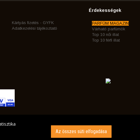
Érdekességek
Kártyás fizetés - GYFK
PARFÜM MAGAZIN
Adatkezelési tájékoztató
Várható parfümök
Top 10 női illat
Top 10 férfi illat
tisztika
Az összes süti elfogadása
INK AZ ÖN CÍMÉRE!