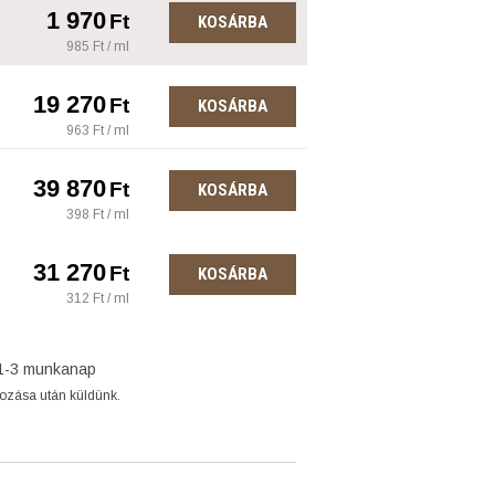
1 970
Ft
KOSÁRBA
985 Ft / ml
19 270
Ft
KOSÁRBA
963 Ft / ml
39 870
Ft
KOSÁRBA
398 Ft / ml
31 270
Ft
KOSÁRBA
312 Ft / ml
1-3 munkanap
gozása után küldünk.