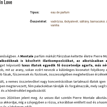
In Love
Típus:
eau de parfum
Összetétel:
vadrózsa, ibolyalevél, sáfrány, barnacukor,
vanília
 minőségben.
A
Montale
parfüm márkát Párizsban keltette életre Pierre Mo
alkodóknak is készített illatkompozíciókat, az alkotásaiban
get képviselő
luxus illatok egyedik fő összetevője agarfa, más n
ább, mit az arany, sokan ezért nevezik a különleges kivonatot folyékon
bb fásak, fűszeresek és füstösek, összességében meglehetősen érzékiek
lt, a nemes összetevőket nagy koncentrációban tartalmazó illatok igen t
pen megtervezett, fém palackokban tárolják és forgalmazzák, mely segít m
 és a hőmérséklet ingadozástól.
oses 2024-ben jelent meg. Az unisex illat szintén Pierre Montale alkot
 akkordjai, míg a szívjegyben a rózsa, a korábban említett oud és a kasmí
a és a labdanum adják.