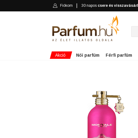
Fiókom
30 napos
csere és visszavásár
Akció
Női parfüm
Férfi parfüm