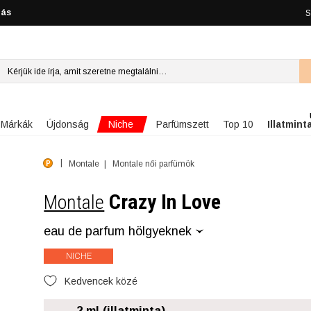
lás
S
Niche
Márkák
Újdonság
Parfümszett
Top 10
Illatmint
Montale
Montale női parfümök
Crazy In Love
Montale
eau de parfum hölgyeknek
NICHE
Kedvencek közé
2 ml (illatminta)