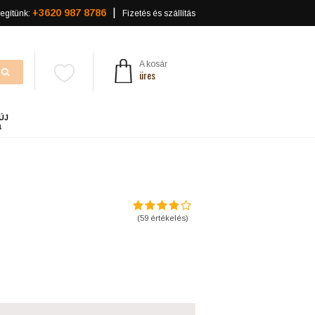
+3620 987 8786
egítünk:
Fizetés és szállítás
A kosár
üres
ÚJ
a
(
59
értékelés)