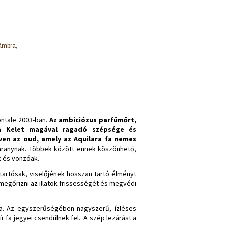
 ámbra,
ntale 2003-ban.
Az ambiciózus parfümőrt,
 a Kelet magával ragadó szépsége és
éven az oud, amely az Aquilara fa nemes
y aranynak. Többek között ennek köszönhető,
 és vonzóak.
artósak, viselőjének hosszan tartó élményt
egőrizni az illatok frissességét és megvédi
ása. Az egyszerűségében nagyszerű, ízléses
r fa jegyei csendülnek fel. A szép lezárást a