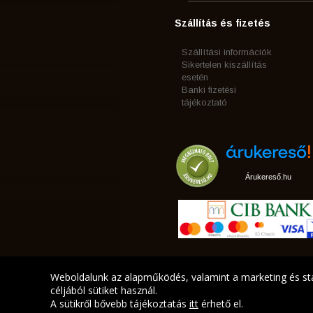
Szállítás és fizetés
Szállítási információk
Sikertelen kiszállítás
esetén
Banki fizetési
tájékoztató
Árukereső.hu
Weboldalunk az alapműködés, valamint a marketing és sta
céljából sütiket használ.
A sütikről bővebb tájékoztatás
itt
érhető el.
A LEGJOBB AJÁNLATA