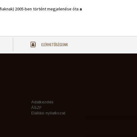
érfiaknak) 2005-ben történt megjelenése óta
a
ELÉRHETŐSÉGEINK
Adatkezelés
ÁSZF
Elállási nyilatkozat