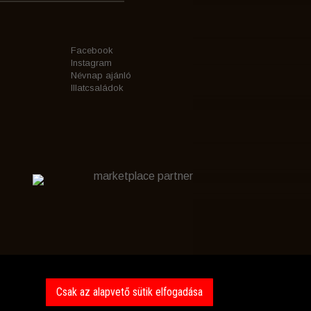
Facebook
Instagram
Névnap ajánló
Illatcsaládok
marketplace partner
Csak az alapvető sütik elfogadása