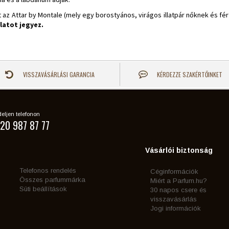
at az Attar by Montale (mely egy borostyános, virágos illatpár nőknek és f
latot jegyez.
VISSZAVÁSÁRLÁSI GARANCIA
KÉRDEZZE SZAKÉRTŐINKET
eljen telefonon
20 987 87 77
Vásárlói biztonság
Telefonos rendelés
Céginformációk
Összes parfummárka
Miért a Parfum.hu?
Süti beállítások
30 napos csere és
visszavásárlás
Jogi információk