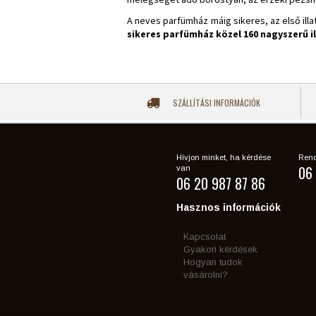
A neves parfümház máig sikeres, az első ill
sikeres parfümház közel 160 nagyszerű il
SZÁLLÍTÁSI INFORMÁCIÓK
Hívjon minket, ha kérdése
Rend
06 
van
06 20 987 87 86
Hasznos információk
Kapcsolat
Gyakori kérdések
Hogyan tudok
vásárolni?