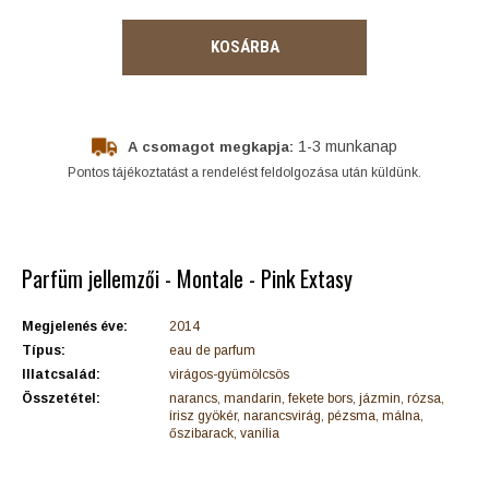
KOSÁRBA
1-3 munkanap
A csomagot megkapja:
Pontos tájékoztatást a rendelést feldolgozása után küldünk.
Parfüm jellemzői - Montale - Pink Extasy
Megjelenés éve:
2014
Típus:
eau de parfum
Illatcsalád:
virágos-gyümölcsös
Összetétel:
narancs, mandarin, fekete bors, jázmin, rózsa,
írisz gyökér, narancsvirág, pézsma, málna,
őszibarack, vanília