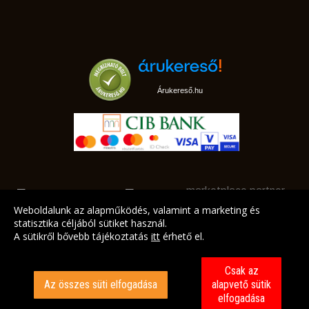
Árukereső.hu
marketplace partner
Weboldalunk az alapműködés, valamint a marketing és
statisztika céljából sütiket használ.
A sütikről bővebb tájékoztatás
itt
érhető el.
A LEGJOBB AJÁNLATAINK AZ ÖN CÍMÉRE!
Csak az
Az összes süti elfogadása
alapvető sütik
elfogadása