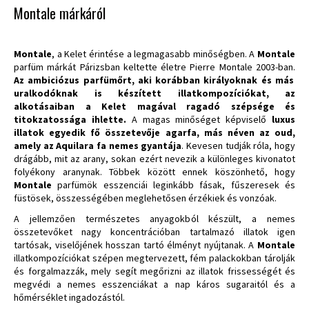
Montale márkáról
Montale
, a Kelet érintése a legmagasabb minőségben.
A
Montale
parfüm márkát Párizsban keltette életre Pierre Montale 2003-ban.
Az ambiciózus parfümőrt, aki korábban királyoknak és más
uralkodóknak is készített illatkompozíciókat, az
alkotásaiban a Kelet magával ragadó szépsége és
titokzatossága ihlette.
A magas minőséget képviselő
luxus
illatok egyedik fő összetevője agarfa, más néven az oud,
amely az Aquilara fa nemes gyantája
. Kevesen tudják róla, hogy
drágább, mit az arany, sokan ezért nevezik a különleges kivonatot
folyékony aranynak. Többek között ennek köszönhető, hogy
Montale
parfümök esszenciái leginkább fásak, fűszeresek és
füstösek, összességében meglehetősen érzékiek és vonzóak.
A jellemzően természetes anyagokból készült, a nemes
összetevőket nagy koncentrációban tartalmazó illatok igen
tartósak, viselőjének hosszan tartó élményt nyújtanak. A
Montale
illatkompozíciókat szépen megtervezett, fém palackokban tárolják
és forgalmazzák, mely segít megőrizni az illatok frissességét és
megvédi a nemes esszenciákat a nap káros sugaraitól és a
hőmérséklet ingadozástól.