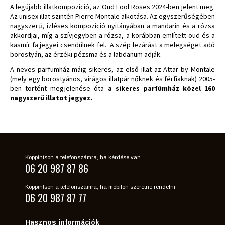
A legújabb illatkompozíció, az Oud Fool Roses 2024-ben jelent meg.
Az unisex illat szintén Pierre Montale alkotása. Az egyszerűségében
nagyszerű, ízléses kompozíció nyitányában a mandarin és a rózsa
akkordjai, míg a szívjegyben a rózsa, a korábban említett oud és a
kasmír fa jegyei csendülnek fel. A szép lezárást a melegséget adó
borostyán, az érzéki pézsma és a labdanum adják.
A neves parfümház máig sikeres, az első illat az Attar by Montale
(mely egy borostyános, virágos illatpár nőknek és férfiaknak) 2005-
ben történt megjelenése óta
a sikeres parfümház közel 160
nagyszerű illatot jegyez.
Koppintson a telefonszámra, ha kérdése van
06 20 987 87 86
Koppintson a telefonszámra, ha mobilon szeretne rendelni
06 20 987 87 77
Hasznos információk