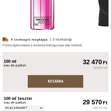
1-3 munkanap
A csomagot megkapja:
Pontos tájékoztatást a rendelést feldolgozása után küldünk.
32 470
100 ml
Ft
eau de parfum
324 Ft / ml
KOSÁRBA
100 ml teszter
29 570
Ft
eau de parfum
mi az a teszter?
295 Ft / ml