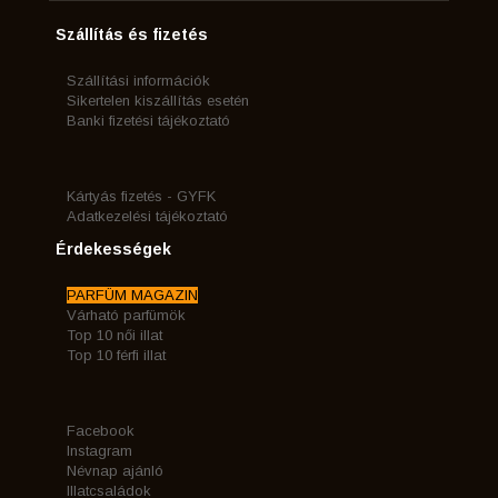
Szállítás és fizetés
Szállítási információk
Sikertelen kiszállítás esetén
Banki fizetési tájékoztató
Kártyás fizetés - GYFK
Adatkezelési tájékoztató
Érdekességek
PARFÜM MAGAZIN
Várható parfümök
Top 10 női illat
Top 10 férfi illat
Facebook
Instagram
Névnap ajánló
Illatcsaládok