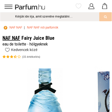
NAF NAF
NAF NAF női parfümök
NAF NAF
Fairy Juice Blue
eau de toilette - hölgyeknek
Kedvencek közé
(
15
értékelés)