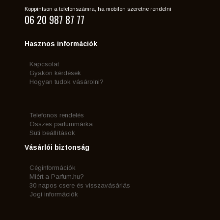
Koppintson a telefonszámra, ha mobilon szeretne rendelni
06 20 987 87 77
Hasznos információk
Kapcsolat
Gyakori kérdések
Hogyan tudok vásárolni?
Telefonos rendelés
Összes parfummárka
Süti beállítások
Vásárlói biztonság
Céginformációk
Miért a Parfum.hu?
30 napos csere és visszavásárlás
Jogi információk