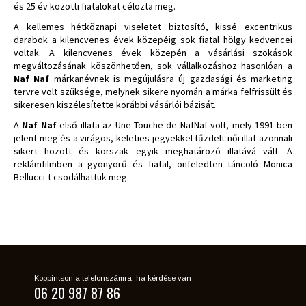
és 25 év közötti fiatalokat célozta meg.
A kellemes hétköznapi viseletet biztosító, kissé excentrikus
darabok a kilencvenes évek közepéig sok fiatal hölgy kedvencei
voltak. A kilencvenes évek közepén a vásárlási szokások
megváltozásának köszönhetően, sok vállalkozáshoz hasonlóan a
Naf Naf
márkanévnek is megújulásra új gazdasági és marketing
tervre volt szüksége, melynek sikere nyomán a márka felfrissült és
sikeresen kiszélesítette korábbi vásárlói bázisát.
A
Naf Naf
első illata az Une Touche de NafNaf volt, mely 1991-ben
jelent meg és a virágos, keleties jegyekkel tűzdelt női illat azonnali
sikert hozott és korszak egyik meghatározó illatává vált. A
reklámfilmben a gyönyörű és fiatal, önfeledten táncoló Monica
Bellucci-t csodálhattuk meg.
Koppintson a telefonszámra, ha kérdése van
06 20 987 87 86