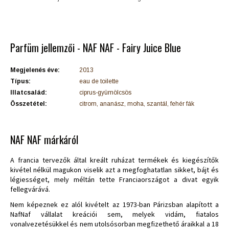
Parfüm jellemzői - NAF NAF - Fairy Juice Blue
Megjelenés éve:
2013
Típus:
eau de toilette
Illatcsalád:
ciprus-gyümölcsös
Összetétel:
citrom, ananász, moha, szantál, fehér fák
NAF NAF márkáról
A francia tervezők által kreált ruházat termékek és kiegészítők
kivétel nélkül magukon viselik azt a megfoghatatlan sikket, bájt és
légiességet, mely méltán tette Franciaországot a divat egyik
fellegvárává.
Nem képeznek ez alól kivételt az 1973-ban Párizsban alapított a
NafNaf vállalat kreációi sem, melyek vidám, fiatalos
vonalvezetésükkel és nem utolsósorban megfizethető áraikkal a 18