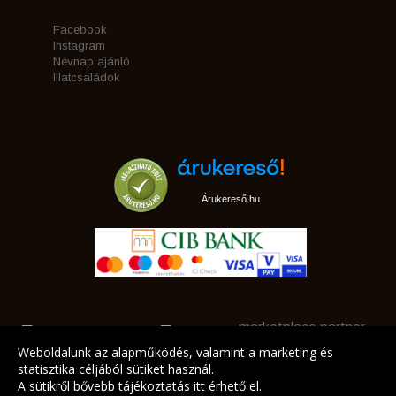
Facebook
Instagram
Névnap ajánló
Illatcsaládok
Árukereső.hu
marketplace partner
Weboldalunk az alapműködés, valamint a marketing és
statisztika céljából sütiket használ.
A sütikről bővebb tájékoztatás
itt
érhető el.