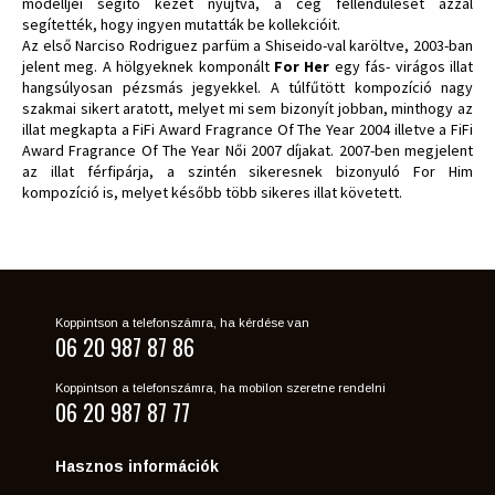
modelljei segítő kezet nyújtva, a cég fellendülését azzal
segítették, hogy ingyen mutatták be kollekcióit.
Az első Narciso Rodriguez parfüm a Shiseido-val karöltve, 2003-ban
jelent meg. A hölgyeknek komponált
For Her
egy fás- virágos illat
hangsúlyosan pézsmás jegyekkel. A túlfűtött kompozíció nagy
szakmai sikert aratott, melyet mi sem bizonyít jobban, minthogy az
illat megkapta a FiFi Award Fragrance Of The Year 2004 illetve a FiFi
Award Fragrance Of The Year Női 2007 díjakat. 2007-ben megjelent
az illat férfipárja, a szintén sikeresnek bizonyuló For Him
kompozíció is, melyet később több sikeres illat követett.
Koppintson a telefonszámra, ha kérdése van
06 20 987 87 86
Koppintson a telefonszámra, ha mobilon szeretne rendelni
06 20 987 87 77
Hasznos információk