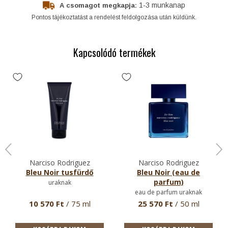
1-3 munkanap
A csomagot megkapja:
Pontos tájékoztatást a rendelést feldolgozása után küldünk.
Kapcsolódó termékek
Narciso Rodriguez
Narciso Rodriguez
Bleu Noir tusfürdő
Bleu Noir (eau de
parfum)
uraknak
eau de parfum uraknak
10 570 Ft
/ 75 ml
25 570 Ft
/ 50 ml