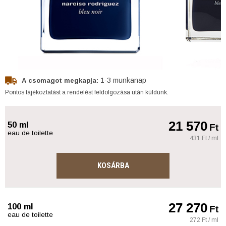
1-3 munkanap
A csomagot megkapja:
Pontos tájékoztatást a rendelést feldolgozása után küldünk.
21 570
50 ml
Ft
eau de toilette
431 Ft / ml
KOSÁRBA
27 270
100 ml
Ft
eau de toilette
272 Ft / ml