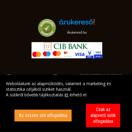
Árukereső.hu
marketplace partner
Weboldalunk az alapműködés, valamint a marketing és
statisztika céljából sütiket használ.
A sütikről bővebb tájékoztatás
itt
érhető el.
A LEGJOBB AJÁNLATAINK AZ ÖN CÍMÉRE!
Csak az
Az összes süti elfogadása
alapvető sütik
elfogadása