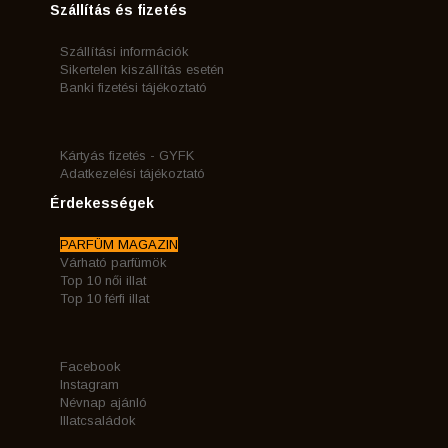
Szállítás és fizetés
Szállítási információk
Sikertelen kiszállítás esetén
Banki fizetési tájékoztató
Kártyás fizetés - GYFK
Adatkezelési tájékoztató
Érdekességek
PARFÜM MAGAZIN
Várható parfümök
Top 10 női illat
Top 10 férfi illat
Facebook
Instagram
Névnap ajánló
Illatcsaládok