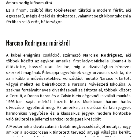
ámbra pedig kifinomulttá.
Ez a finom, csábító illat tökéletesen tükrözi a modern férfit, aki
egyszerű, mégis érzéki és titokzatos, valamint segít kibontakozni a
férfiban rejlő erőt, bátorságot.
Narciso Rodriguez márkáról
A kubai emigráns családból származó
Narciso Rodriguez
, aki
többek között az egykori amerikai first lady-t Michelle Obama-t is
öltöztette, hosszú utat járt be, míg a divatvilágban hírnevet
szerzett magának. Édesapja ügyvédnek vagy orvosnak szánta, de
az inkább a művészetekhez vonzódást mutató Narciso kitartott
vágyai mellett és beiratkozott a Parsons Művészeti Iskolába. A
szakma fortélyait neves divatházaknál sajátította el, többek között
a Cerruti, a Donna Karan és a Calvin Klein cégeknél is vállalt munkát.
1998-ban saját márkát hozott létre. Munkáiban három hatás
ötvözése figyelhető meg. Az amerikai, az európai és latin jegyek
harmonikus vegyítése és a klasszikus jegyek modern köntösbe
való átültetése jellemzi Narciso Rodriguez kreációit.
A Mesternek a divatszakmán belüli megbecsülését jól mutatja, hogy
amikor a sokszorosan kitüntetett tervező anyagi válságba került,