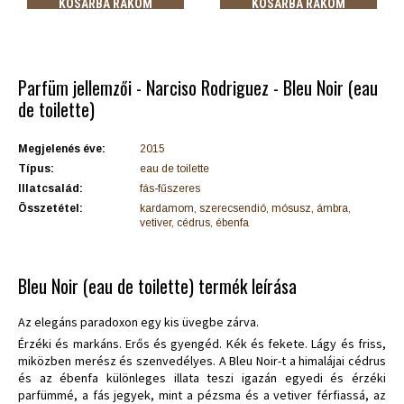
KOSÁRBA RAKOM
KOSÁRBA RAKOM
Parfüm jellemzői - Narciso Rodriguez - Bleu Noir (eau
de toilette)
Megjelenés éve:
2015
Típus:
eau de toilette
Illatcsalád:
fás-fűszeres
Összetétel:
kardamom, szerecsendió, mósusz, ámbra,
vetiver, cédrus, ébenfa
Bleu Noir (eau de toilette) termék leírása
Az elegáns paradoxon egy kis üvegbe zárva.
Érzéki és markáns. Erős és gyengéd. Kék és fekete. Lágy és friss,
miközben merész és szenvedélyes. A Bleu Noir-t a himalájai cédrus
és az ébenfa különleges illata teszi igazán egyedi és érzéki
parfümmé, a fás jegyek, mint a pézsma és a vetiver férfiassá, az