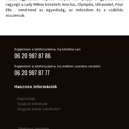
ragyogó a Lady Million követett. Invictus, Olympéa, Ultraviolet, Pour
Elle… mind-mind az egyediség, az önbizalom és a csábítás
esszenciái.
Koppintson a telefonszámra, ha kérdése van
06 20 987 87 86
Koppintson a telefonszámra, ha mobilon szeretne rendelni
06 20 987 87 77
Hasznos információk
Kapcsolat
Gyakori kérdések
Hogyan tudok vásárolni?
Telefonos rendelés