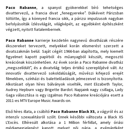
Paco Rabanne
, a spanyol gyökerekkel bíró tehetséges
divattervező, a francia divat „fenegyereke”. Diákéveit Párizsban
töltötte, így a könnyed francia sikk, a párizsi impulzusok nagyban
befolyásolták ízlésvilágát, világképét, az egyébként építészként
végzett, nyitott fiatalembernek.
Paco Rabanne
karrierje kezdetén nagynevű divatházak részére
ékszereket tervezett, melyekkel korán elismerést szerzett a
divatszakmán belül. Saját cégét 1966-ban alapította, mely kiemelt
figyelmet kapott papírból és műanyagból készült, megosztó
kreációnak köszönhetően. Az évek során a Paco Rabanne divatház
„megszelídült”, és a divatvilág teljes értékű szereplőjévé vált. Az
innovatív divattervező sokoldalúságát, művészi kifejező erejét
filmekben, színházi és balettelőadások jelmezeivel is bizonyította.
Alkotásait olyan híres bálványok viselték, mint Elizabeth Taylor,
Audrey Hepburn vagy Brigette Bardot. Napjaink nagy csillaga, Lady
Gaga választása is egy izgalmas Paco Rabanne kreációjára esett a
2011-es MTV Europe Music Awards-on.
Első híres illata, a csábító
Paco Rabanne Black XS
, a vágyról és az
intenzív szexualitásról szólt. Ennek későbbi változata a Black XS
L'Excès. Elhíresült alkotása a 1 Million férfiillat, amely óriási
médiamegjelenést kapott. melyet női párja, a gyémántként