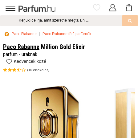
Paco Rabanne
Paco Rabanne férfi parfümök
Paco Rabanne
Million Gold Elixir
parfum - uraknak
Kedvencek közé
(
10
értékelés)