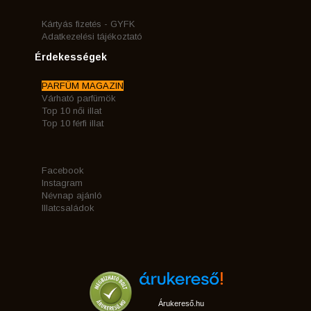
Kártyás fizetés - GYFK
Adatkezelési tájékoztató
Érdekességek
PARFÜM MAGAZIN
Várható parfümök
Top 10 női illat
Top 10 férfi illat
Facebook
Instagram
Névnap ajánló
Illatcsaládok
Árukereső.hu