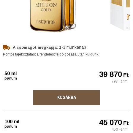
1-3 munkanap
A csomagot megkapja:
Pontos tájékoztatást a rendelést feldolgozása után küldünk.
39 870
50 ml
Ft
parfum
797 Ft / ml
KOSÁRBA
45 070
100 ml
Ft
parfum
450 Ft / ml