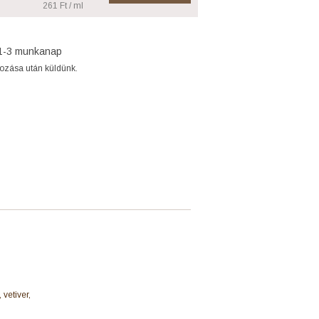
261 Ft / ml
1-3 munkanap
gozása után küldünk.
vetiver,