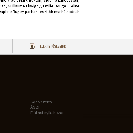
ine Vieth, Mark Buxton, Sidonie Lancesseur,
ian, Guillaume Flavigny, Emilie Bouge, Celine
 és Daphne Bugey parfümkészítők munkálkodnak
ELÉRHETŐSÉGEINK
Adatkezelés
ÁSZF
Elállási nyilatkozat