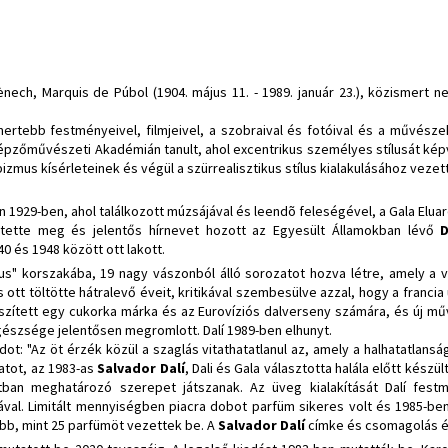
nech, Marquis de Púbol (1904. május 11. - 1989. január 23.), közismert n
ertebb festményeivel, filmjeivel, a szobraival és fotóival és a művé
Képzőművészeti Akadémián tanult, ahol excentrikus személyes stílusát képv
izmus kísérleteinek és végül a szürrealisztikus stílus kialakulásához vezett
n 1929-ben, ahol találkozott múzsájával és leendõ feleségével, a Gala Eluar
stette meg és jelentős hírnevet hozott az Egyesült Államokban lévő
 és 1948 között ott lakott.
ikus" korszakába, 19 nagy vászonból álló sorozatot hozva létre, amely a
 ott töltötte hátralevő éveit, kritikával szembesülve azzal, hogy a francia
készített egy cukorka márka és az Eurovíziós dalverseny számára, és új 
észsége jelentősen megromlott. Dalí 1989-ben elhunyt.
dot: "Az öt érzék közül a szaglás vitathatatlanul az, amely a halhatatlansá
latot, az 1983-as
Salvador Dalí
, Dali és Gala választotta halála előtt készült
atban meghatározó szerepet játszanak. Az üveg kialakítását Dalí fest
orrával. Limitált mennyiségben piacra dobot parfüm sikeres volt és 1985-be
több, mint 25 parfümöt vezettek be. A
Salvador Dalí
címke és csomagolás ér