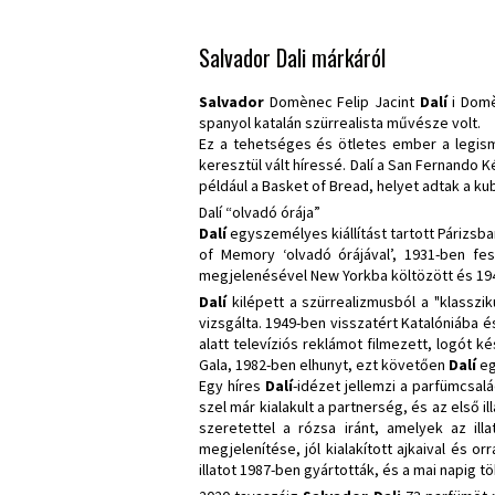
Salvador Dali márkáról
Salvador
Domènec Felip Jacint
Dalí
i Domè
spanyol katalán szürrealista művésze volt.
Ez a tehetséges és ötletes ember a legism
keresztül vált híressé. Dalí a San Fernando 
például a Basket of Bread, helyet adtak a kub
Dalí “olvadó órája”
Dalí
egyszemélyes kiállítást tartott Párizsba
of Memory ‘olvadó órájával’, 1931-ben fe
megjelenésével New Yorkba költözött és 1940
Dalí
kilépett a szürrealizmusból a "klassz
vizsgálta. 1949-ben visszatért Katalóniába és
alatt televíziós reklámot filmezett, logót 
Gala, 1982-ben elhunyt, ezt követően
Dalí
eg
Egy híres
Dalí
-idézet jellemzi a parfümcsalá
szel már kialakult a partnerség, és az első il
szeretettel a rózsa iránt, amelyek az ill
megjelenítése, jól kialakított ajkaival és 
illatot 1987-ben gyártották, és a mai napig 