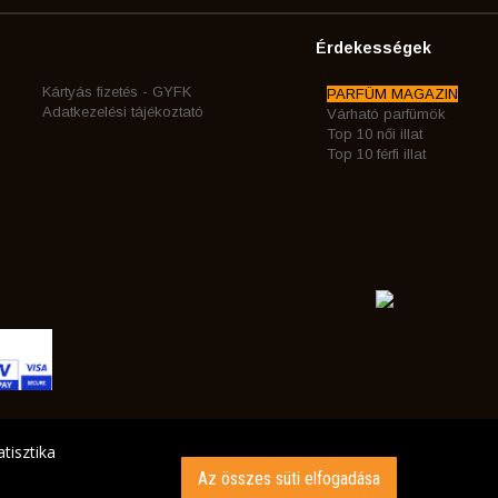
Érdekességek
Kártyás fizetés - GYFK
PARFÜM MAGAZIN
Adatkezelési tájékoztató
Várható parfümök
Top 10 női illat
Top 10 férfi illat
tisztika
Az összes süti elfogadása