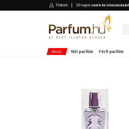
Fiókom
30 napos
csere és visszavásár
Akció
Női parfüm
Férfi parfüm