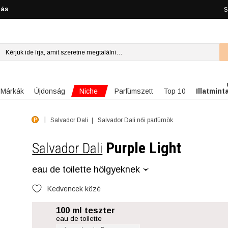
lás
S
Niche
Márkák
Újdonság
Parfümszett
Top 10
Illatmint
Salvador Dali
Salvador Dali női parfümök
Purple Light
Salvador Dali
eau de toilette hölgyeknek
Kedvencek közé
100 ml teszter
eau de toilette