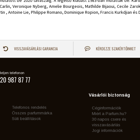
utatott be 2020 tavaszáig. A legelső kiadást 1983-ban mutatták be. Karol
a Carlin, Veronique Nyberg, Amelie Bourgeois, Mathilde Bijaoui, Cecile Zarok
Martin , Antoine Lie, Philippe Romano, Dominique Ropion, Francis Kurkdjian
VISSZAVÁSÁRLÁSI GARANCIA
KÉRDEZZE SZAKÉRTŐINKET
eljen telefonon
20 987 87 77
Vásárlói biztonság
Telefonos rendelés
Céginformációk
Összes parfummárka
Miért a Parfum.hu?
Süti beállítások
30 napos csere és
visszavásárlás
Jogi információk