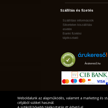
Szállítás és fizetés
Szállítási információk
Sikertelen kiszállítás
esetén
Banki fizetési
tájékoztató
Árukereső.hu
Weboldalunk az alapműködés, valamint a marketing és sta
céljából sütiket használ.
A sütikről bővebb tájékoztatás
itt
érhető el.