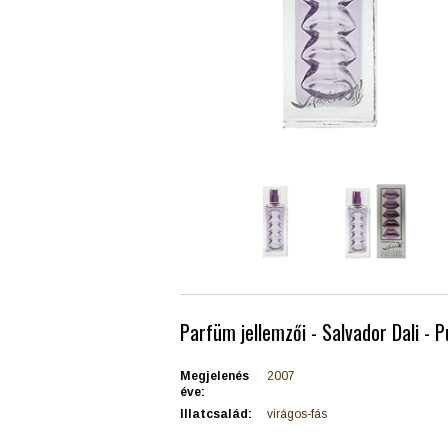
Parfüm jellemzői - Salvador Dali - P
Megjelenés
2007
éve:
Illatcsalád:
virágos-fás