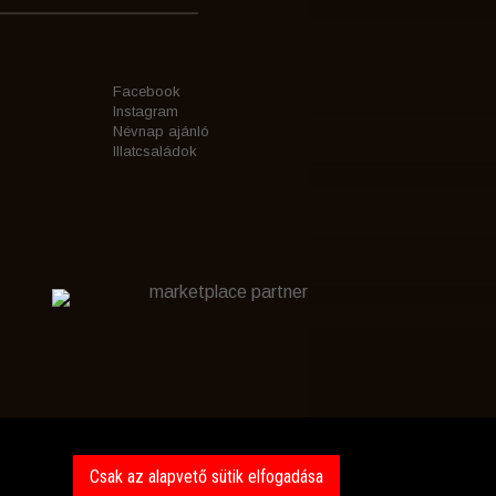
Facebook
Instagram
Névnap ajánló
Illatcsaládok
marketplace partner
Csak az alapvető sütik elfogadása