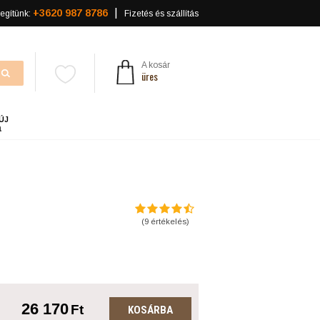
+3620 987 8786
egítünk:
Fizetés és szállítás
A kosár
üres
ÚJ
a
(
9
értékelés)
26 170
Ft
KOSÁRBA