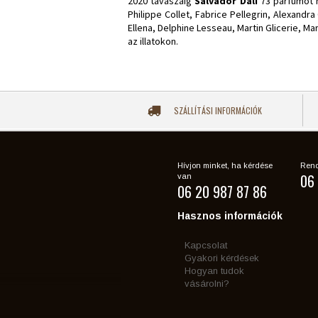
2020 tavaszáig
Salvador Dali
73 parfümöt m
Philippe Collet, Fabrice Pellegrin, Alexandr
Ellena, Delphine Lesseau, Martin Glicerie, 
az illatokon.
SZÁLLÍTÁSI INFORMÁCIÓK
Hívjon minket, ha kérdése
Rend
06 
van
06 20 987 87 86
Hasznos információk
Kapcsolat
Gyakori kérdések
Hogyan tudok
vásárolni?