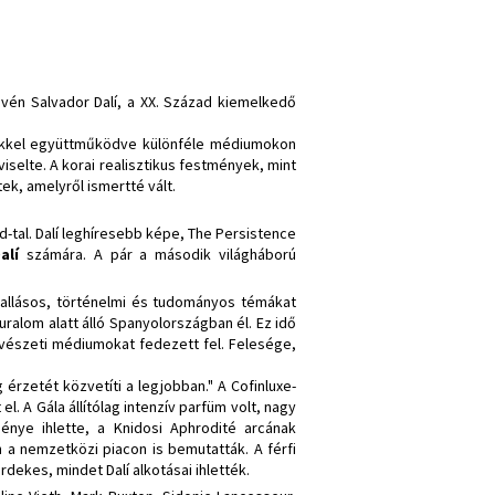
evén Salvador Dalí, a XX. Század kiemelkedő
szekkel együttműködve különféle médiumokon
iselte. A korai realisztikus festmények, mint
ek, amelyről ismertté vált.
d-tal. Dalí leghíresebb képe, The Persistence
Dalí
számára. A pár a második világháború
 vallásos, történelmi és tudományos témákat
 uralom alatt álló Spanyolországban él. Ez idő
művészeti médiumokat fedezett fel. Felesége,
g érzetét közvetíti a legjobban." A Cofinluxe-
 el. A Gála állítólag intenzív parfüm volt, nagy
ménye ihlette, a Knidosi Aphrodité arcának
n a nemzetközi piacon is bemutatták. A férfi
dekes, mindet Dalí alkotásai ihlették.