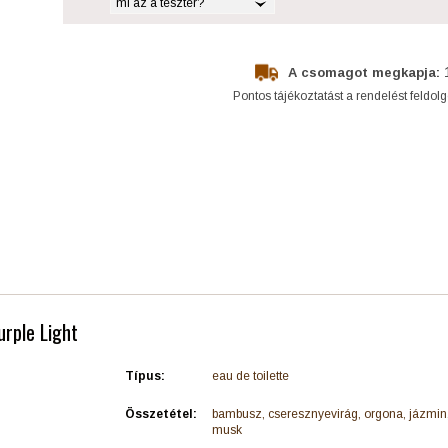
mi az a teszter?
A csomagot megkapja:
Pontos tájékoztatást a rendelést feldol
urple Light
Típus:
eau de toilette
Összetétel:
bambusz, cseresznyevirág, orgona, jázmin, 
musk