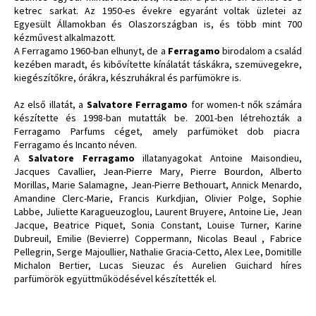
ketrec sarkat. Az 1950-es évekre egyaránt voltak üzletei az
Egyesült Államokban és Olaszországban is, és több mint 700
kézművest alkalmazott.
A Ferragamo 1960-ban elhunyt, de a
Ferragamo
birodalom a család
kezében maradt, és kibővítette kínálatát táskákra, szemüvegekre,
kiegészítőkre, órákra, készruhákral és parfümökre is.
Az első illatát, a
Salvatore Ferragamo
for women-t nők számára
készítette és 1998-ban mutatták be. 2001-ben létrehozták a
Ferragamo Parfums céget, amely parfümöket dob piacra
Ferragamo és Incanto néven.
A
Salvatore Ferragamo
illatanyagokat Antoine Maisondieu,
Jacques Cavallier, Jean-Pierre Mary, Pierre Bourdon, Alberto
Morillas, Marie Salamagne, Jean-Pierre Bethouart, Annick Menardo,
Amandine Clerc-Marie, Francis Kurkdjian, Olivier Polge, Sophie
Labbe, Juliette Karagueuzoglou, Laurent Bruyere, Antoine Lie, Jean
Jacque, Beatrice Piquet, Sonia Constant, Louise Turner, Karine
Dubreuil, Emilie (Bevierre) Coppermann, Nicolas Beaul , Fabrice
Pellegrin, Serge Majoullier, Nathalie Gracia-Cetto, Alex Lee, Domitille
Michalon Bertier, Lucas Sieuzac és Aurelien Guichard híres
parfümörök együttműködésével készítették el.