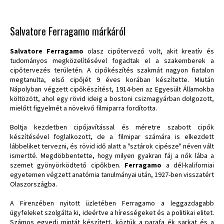
Salvatore Ferragamo márkáról
Salvatore Ferragamo
olasz cipőtervező volt, akit kreatív és
tudományos megközelítésével fogadtak el a szakemberek a
cipőtervezés területén. A cipőkészítés szakmát nagyon fiatalon
megtanulta, első cipőjét 9 éves korában készítette. Miután
Nápolyban végzett cipőkészítést, 1914-ben az Egyesült Államokba
költözött, ahol egy rövid ideig a bostoni csizmagyárban dolgozott,
mielőtt figyelmét a növekvő filmiparra fordította.
Boltja kezdetben cipőjavítással és méretre szabott cipők
készítésével foglalkozott, de a filmipar számára is elkezdett
lábbeliket tervezni, és rövid idő alatt a "sztárok cipésze" néven vált
ismertté. Megdöbbentette, hogy milyen gyakran fáj a nők lába a
szemet gyönyörködtető cipőkben.
Ferragamo
a dél-kaliforniai
egyetemen végzett anatómia tanulmányai után, 1927-ben visszatért
Olaszországba.
A Firenzében nyitott üzletében Ferragamo a leggazdagabb
ügyfeleket szolgálta ki, ideértve a hírességeket és a politikai elitet.
Számos egyedi mintát készített, köztük a parafa ék sarkat és a