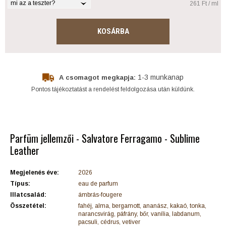
mi az a teszter?
261 Ft / ml
KOSÁRBA
1-3 munkanap
A csomagot megkapja:
Pontos tájékoztatást a rendelést feldolgozása után küldünk.
Parfüm jellemzői - Salvatore Ferragamo - Sublime
Leather
Megjelenés éve:
2026
Típus:
eau de parfum
Illatcsalád:
ámbrás-fougere
Összetétel:
fahéj, alma, bergamott, ananász, kakaó, tonka,
narancsvirág, páfrány, bőr, vanília, labdanum,
pacsuli, cédrus, vetiver