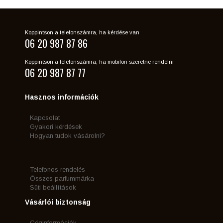
Koppintson a telefonszámra, ha kérdése van
06 20 987 87 86
Koppintson a telefonszámra, ha mobilon szeretne rendelni
06 20 987 87 77
Hasznos információk
Kapcsolat
Gyakori kérdések
Hogyan tudok vásárolni?
Telefonos rendelés
Összes parfummárka
Süti beállítások
Vásárlói biztonság
Céginformációk