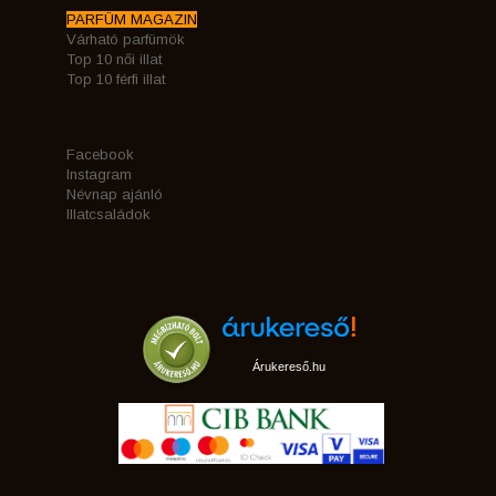
PARFÜM MAGAZIN
Várható parfümök
Top 10 női illat
Top 10 férfi illat
Facebook
Instagram
Névnap ajánló
Illatcsaládok
Árukereső.hu