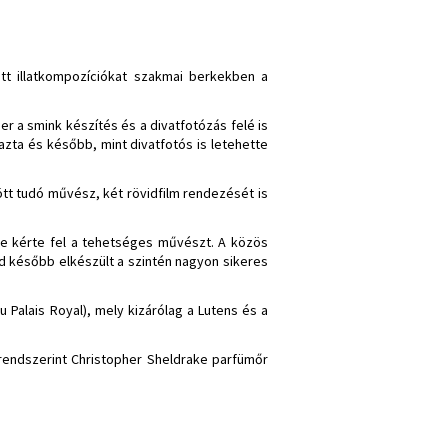
ett illatkompozíciókat szakmai berkekben a
r a smink készítés és a divatfotózás felé is
ta és később, mint divatfotós is letehette
tt tudó művész, két rövidfilm rendezését is
ére kérte fel a tehetséges művészt. A közös
d később elkészült a szintén nagyon sikeres
 Palais Royal), mely kizárólag a Lutens és a
 rendszerint Christopher Sheldrake parfümőr