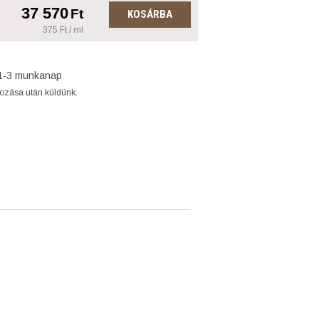
37 570
Ft
KOSÁRBA
375 Ft / ml
1-3 munkanap
gozása után küldünk.