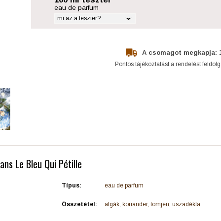
eau de parfum
mi az a teszter?
A csomagot megkapja:
Pontos tájékoztatást a rendelést feldol
ans Le Bleu Qui Pétille
Típus:
eau de parfum
Összetétel:
algák, koriander, tömjén, uszadékfa