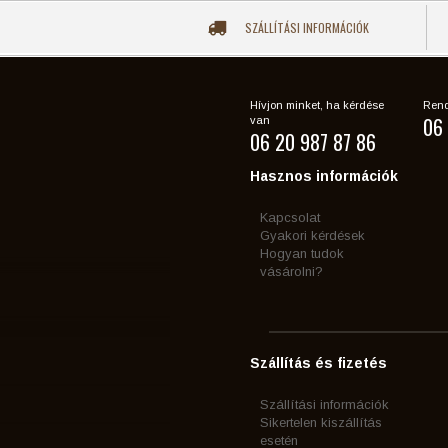
SZÁLLÍTÁSI INFORMÁCIÓK
Hívjon minket, ha kérdése
Rend
06 
van
06 20 987 87 86
Hasznos információk
Kapcsolat
Gyakori kérdések
Hogyan tudok
vásárolni?
Szállítás és fizetés
Szállítási információk
Sikertelen kiszállítás
esetén