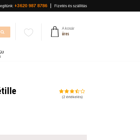
+3620 987 8786
egítünk:
Fizetés és szállítás
A kosár
üres
ÚJ
a
tille
(
2
értékelés)