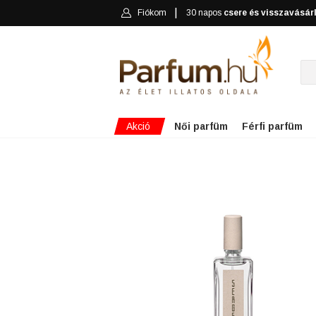
Fiókom
30 napos
csere és visszavásár
Akció
Női parfüm
Férfi parfüm