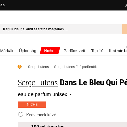
lás
S
Niche
Márkák
Újdonság
Parfümszett
Top 10
Illatmint
Serge Lutens
Serge Lutens férfi parfümök
Dans Le Bleu Qui Pé
Serge Lutens
eau de parfum unisex
NICHE
Kedvencek közé
100 ml teszter