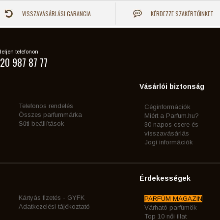
VISSZAVÁSÁRLÁSI GARANCIA
KÉRDEZZE SZAKÉRTŐINKET
eljen telefonon
20 987 87 77
Vásárlói biztonság
Telefonos rendelés
Céginformációk
Összes parfummárka
Miért a Parfum.hu?
Süti beállítások
30 napos csere és
visszavásárlás
Jogi információk
Érdekességek
Kártyás fizetés - GYFK
PARFÜM MAGAZIN
Adatkezelési tájékoztató
Várható parfümök
Top 10 női illat