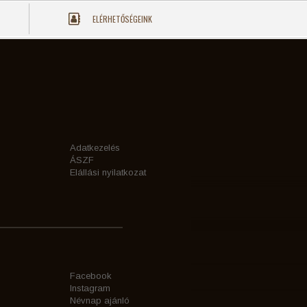
ELÉRHETŐSÉGEINK
Adatkezelés
ÁSZF
Elállási nyilatkozat
Facebook
Instagram
Névnap ajánló