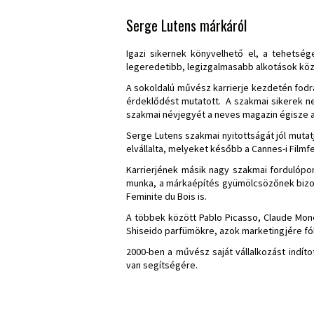
Serge Lutens márkáról
Igazi sikernek könyvelhető el, a tehetsé
legeredetibb, legizgalmasabb alkotások köz
A sokoldalú művész karrierje kezdetén fodrá
érdeklődést mutatott. A szakmai sikerek n
szakmai névjegyét a neves magazin égisze a
Serge Lutens szakmai nyitottságát jól muta
elvállalta, melyeket később a Cannes-i Filmf
Karrierjének másik nagy szakmai fordulópon
munka, a márkaépítés gyümölcsözőnek bizony
Feminite du Bois is.
A többek között Pablo Picasso, Claude Monet
Shiseido parfümökre, azok marketingjére fó
2000-ben a művész saját vállalkozást indít
van segítségére.