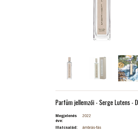
Parfüm jellemzői - Serge Lutens - D
Megjelenés
2022
éve:
Illatcsalád:
ámbrás-fás