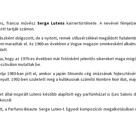
ges, francia művész
Serge Lutens
karriertörténete. A nevével fémjelz
ött tartják számon.
szként dolgozott, de a nyitott, remek stílusérzékkel megáldott fiatalembe
em maradtak el. Az 1960-as években a Vogue magazin sminkesként alkalmaz
latt.
tja, hogy az 1970-es években már fotósként jelentős sikereket maga mögö
esztiválon mutattak be.
tja 1980-ban jött el, amikor a japán Shiseido cég imázsának fejlesztés
ult. 1992-ben született meg a kultikusnak számító Nombre Noir illat, maj
 által inspirált Lutens később alapított egy parfümházat is (Les Salons du
kuszál.
ott, a Parfums-Beaute Serge Luten-t. Egyedi kompozíciói megalkotásában