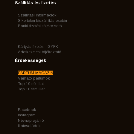
Szállítás és fizetés
Szállítási információk
Sikertelen kiszállítás esetén
Banki fizetési tájékoztató
Kártyás fizetés - GYFK
Adatkezelési tájékoztató
Érdekességek
PARFÜM MAGAZIN
Várható parfümök
Top 10 női illat
Top 10 férfi illat
Facebook
Instagram
Névnap ajánló
Illatcsaládok