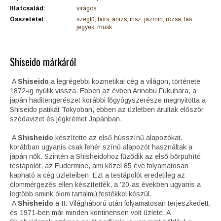
Illatcsalád:
virágos
Összetétel:
szegfű, bors, ánizs, irisz, jázmin, rózsa, fás
jegyek, musk
Shiseido márkáról
A
Shiseido
a legrégebbi kozmetikai cég a világon, története
1872-ig nyúlik vissza. Ebben az évben Arinobu Fukuhara, a
japán haditengerészet korábbi főgyógyszerésze megnyitotta a
Shiseido patikát Tokyoban, ebben az üzletben árultak először
szódavizet és jégkrémet Japánban.
A
Shisheido
készítette az első hússzínű alapozókat,
korábban ugyanis csak fehér színű alapozót használtak a
japán nők. Szintén a Shisheidohoz fűződik az első bőrpuhító
testápolót, az Eudermine, ami közel 85 éve folyamatosan
kapható a cég üzleteiben. Ezt a testápolót eredetileg az
ólommérgezés ellen készítették, a ’20-as években ugyanis a
legtöbb smink ólom tartalmú festékkel készül.
A
Shisheido
a II. Világháború után folyamatosan terjeszkedett,
és 1971-ben már minden kontinensen volt üzlete. A