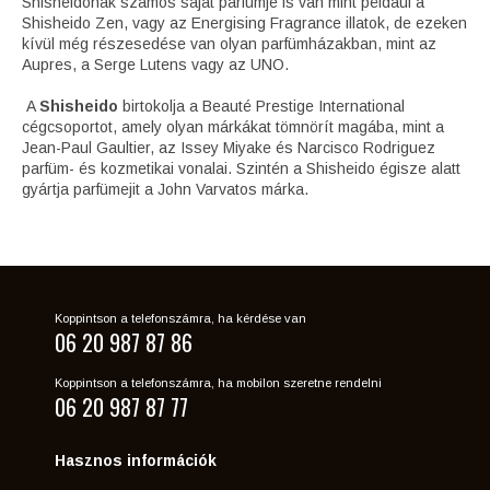
Shisheidonak számos saját parfümje is van mint például a
Shisheido Zen, vagy az Energising Fragrance illatok, de ezeken
kívül még részesedése van olyan parfümházakban, mint az
Aupres, a Serge Lutens vagy az UNO.
A
Shisheido
birtokolja a Beauté Prestige International
cégcsoportot, amely olyan márkákat tömnörít magába, mint a
Jean-Paul Gaultier, az Issey Miyake és Narcisco Rodriguez
parfüm- és kozmetikai vonalai. Szintén a Shisheido égisze alatt
gyártja parfümejit a John Varvatos márka.
Koppintson a telefonszámra, ha kérdése van
06 20 987 87 86
Koppintson a telefonszámra, ha mobilon szeretne rendelni
06 20 987 87 77
Hasznos információk