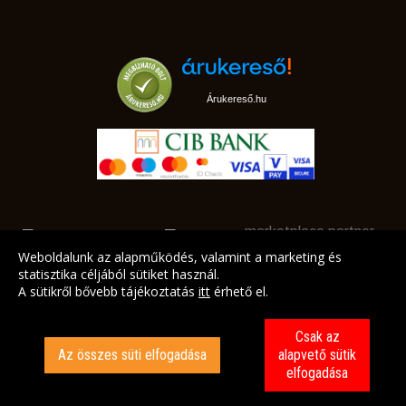
Árukereső.hu
marketplace partner
Weboldalunk az alapműködés, valamint a marketing és
statisztika céljából sütiket használ.
A sütikről bővebb tájékoztatás
itt
érhető el.
A LEGJOBB AJÁNLATAINK AZ ÖN CÍMÉRE!
Csak az
Az összes süti elfogadása
alapvető sütik
elfogadása