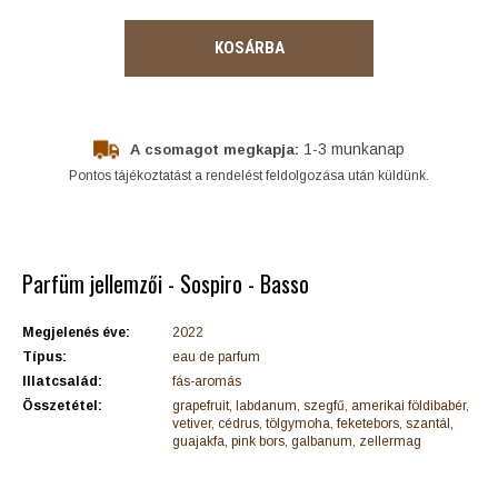
KOSÁRBA
1-3 munkanap
A csomagot megkapja:
Pontos tájékoztatást a rendelést feldolgozása után küldünk.
Parfüm jellemzői - Sospiro - Basso
Megjelenés éve:
2022
Típus:
eau de parfum
Illatcsalád:
fás-aromás
Összetétel:
grapefruit, labdanum, szegfű, amerikai földibabér,
vetiver, cédrus, tölgymoha, feketebors, szantál,
guajakfa, pink bors, galbanum, zellermag