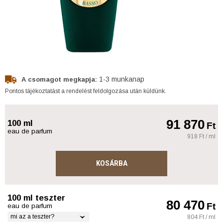
1-3 munkanap
A csomagot megkapja:
Pontos tájékoztatást a rendelést feldolgozása után küldünk.
91 870
100 ml
Ft
eau de parfum
918 Ft / ml
KOSÁRBA
100 ml teszter
80 470
Ft
eau de parfum
mi az a teszter?
804 Ft / ml