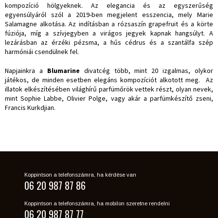
kompozíció hölgyeknek. Az elegancia és az egyszerűség
egyensúlyáról szól a 2019-ben megjelent esszencia, mely Marie
Salamagne alkotása. Az indításban a rózsaszín grapefruit és a körte
fúziója, míg a szívjegyben a virágos jegyek kapnak hangsúlyt. A
lezárásban az érzéki pézsma, a hűs cédrus és a szantálfa szép
harmóniái csendülnek fel.
Napjainkra a
Blumarine
divatcég több, mint 20 izgalmas, olykor
játékos, de minden esetben elegáns kompozíciót alkotott meg. Az
illatok elkészítésében világhírű parfümőrök vettek részt, olyan nevek,
mint Sophie Labbe, Olivier Polge, vagy akár a parfümkészítő zseni,
Francis Kurkdjian.
Koppintson a telefonszámra, ha kérdése van
06 20 987 87 86
Koppintson a telefonszámra, ha mobilon szeretne rendelni
06 20 987 87 77