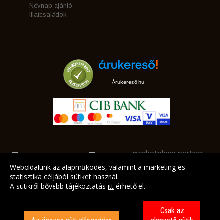
Névnap ajánló
Illatcsaládok
Árukereső.hu
marketplace partner
Weboldalunk az alapműködés, valamint a marketing és
statisztika céljából sütiket használ.
A sütikről bővebb tájékoztatás
itt
érhető el.
A LEGJOBB AJÁNLATAINK AZ ÖN CÍMÉRE!
Csak az