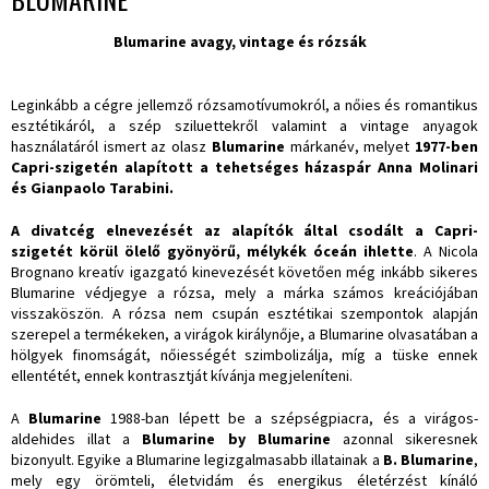
Blumarine
avagy, vintage és rózsák
Leginkább a cégre jellemző rózsamotívumokról, a nőies és romantikus
esztétikáról, a szép sziluettekről valamint a vintage anyagok
használatáról ismert az olasz
Blumarine
márkanév, melyet
1977-ben
Capri-szigetén alapított a tehetséges házaspár Anna Molinari
és Gianpaolo Tarabini.
A divatcég elnevezését az alapítók által csodált a Capri-
szigetét körül ölelő gyönyörű, mélykék óceán ihlette
. A Nicola
Brognano kreatív igazgató kinevezését követően még inkább sikeres
Blumarine védjegye a rózsa, mely a márka számos kreációjában
visszaköszön. A rózsa nem csupán esztétikai szempontok alapján
szerepel a termékeken, a virágok királynője, a Blumarine olvasatában a
hölgyek finomságát, nőiességét szimbolizálja, míg a tüske ennek
ellentétét, ennek kontrasztját kívánja megjeleníteni.
A
Blumarine
1988-ban lépett be a szépségpiacra, és a virágos-
aldehides illat a
Blumarine by Blumarine
azonnal sikeresnek
bizonyult. Egyike a Blumarine legizgalmasabb illatainak a
B. Blumarine
,
mely egy örömteli, életvidám és energikus életérzést kínáló