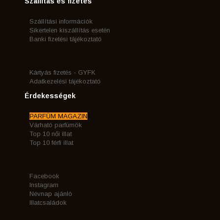
Szállítás és fizetés
Szállítási információk
Sikertelen kiszállítás esetén
Banki fizetési tájékoztató
Kártyás fizetés - GYFK
Adatkezelési tájékoztató
Érdekességek
PARFÜM MAGAZIN
Várható parfümök
Top 10 női illat
Top 10 férfi illat
Facebook
Instagram
Névnap ajánló
Illatcsaládok