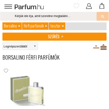
Borsalino
férfi parfümök
teszter
SZŰRÉS
BORSALINO FÉRFI PARFÜMÖK