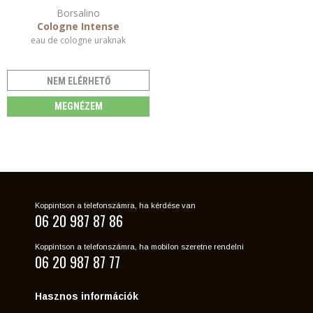
Borsalino
Cologne Intense
eau de cologne uraknak
NEM ELÉRHETŐ
MEGNÉZEM
Koppintson a telefonszámra, ha kérdése van
06 20 987 87 86
Koppintson a telefonszámra, ha mobilon szeretne rendelni
06 20 987 87 77
Hasznos információk