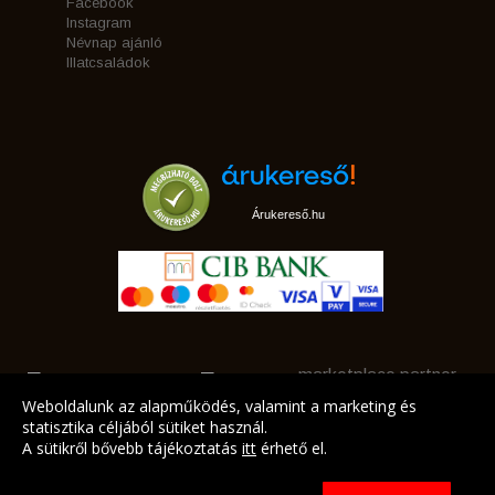
Facebook
Instagram
Névnap ajánló
Illatcsaládok
Árukereső.hu
marketplace partner
Weboldalunk az alapműködés, valamint a marketing és
statisztika céljából sütiket használ.
A sütikről bővebb tájékoztatás
itt
érhető el.
A LEGJOBB AJÁNLATAINK AZ ÖN CÍMÉRE!