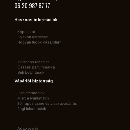
06 20 987 87 77
Hasznos információk
Kapcsolat
Gyakori kérdések
Hogyan tudok vásárolni?
Telefonos rendelés
Összes parfummárka
Süti beállítások
Vásárlói biztonság
Céginformációk
Miért a Parfum.hu?
30 napos csere és visszavásárlás
Jogi információk
Adatkezelés