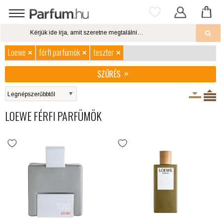
Loewe
férfi parfümök
teszter
SZŰRÉS
LOEWE FÉRFI PARFÜMÖK