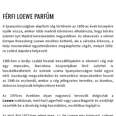
FÉRFI LOEWE PARFÜM
A Spanyolországban alapított cég története az 1800-as évek közepére
nyúlik vissza, amikor több madridi bőrműves elhatározta, hogy bőráru
üzletet nyit Madrid kereskedelmi negyedében. Az elnevezés a német
Enrique Roessberg Loewe nevéhez köthető, aki a városba érkezve, a
helyi mesterekkel együttműködve megalapította cégét, melyet 1892-
re szilárd alapokra helyezett.
1905-ben a királyi család hivatali beszállítójaként is elismert cég már
egy impozáns, Barcelona központjában lévő üzlettel is
büszkélkedhetett. Az üzletek száma Spanyolországon belül egyre
nőtt. Gazdasági megszilárdulást és nemzetközi terjeszkedést hozott
az 1945-ös esztendő, amikor a cég jellegzetes terméke, az ikonikus,
dobozos borjúzsák kifejlesztésre került.
Az 1970-es években olyan nagynevű tervezők dolgoztak a
Loewe
ivatháznak, mint Karl Lagerfeld vagy Laura Biagiotti és ezidőtájt
vezették be a divatcég máig használatos, esztétikus logóját is.
Az első illat 1972-ben jelent meg, a L de Loewe egy könnyed, szépen