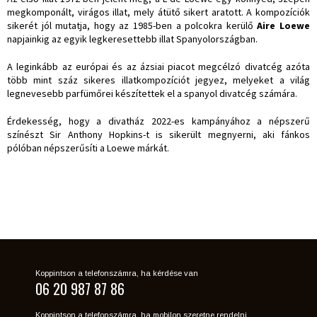
megkomponált, virágos illat, mely átütő sikert aratott. A kompozíciók
sikerét jól mutatja, hogy az 1985-ben a polcokra kerülő
Aire Loewe
napjainkig az egyik legkeresettebb illat Spanyolországban.
A leginkább az európai és az ázsiai piacot megcélzó divatcég azóta
több mint száz sikeres illatkompozíciót jegyez, melyeket a világ
legnevesebb parfümőrei készítettek el a spanyol divatcég számára.
Érdekesség, hogy a divatház 2022-es kampányához a népszerű
színészt Sir Anthony Hopkins-t is sikerült megnyerni, aki fánkos
pólóban népszerűsíti a Loewe márkát.
Koppintson a telefonszámra, ha kérdése van
06 20 987 87 86
Koppintson a telefonszámra, ha mobilon szeretne rendelni