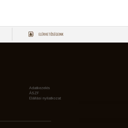
ELÉRHETŐSÉGEINK
Adatkezelés
ÁSZF
Elállási nyilatkozat