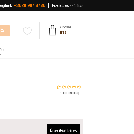
+3620 987 8786
egítünk:
Fizetés és szállítás
A kosár
üres
ÚJ
a
(
0
értékelés)
Értesítést kérek