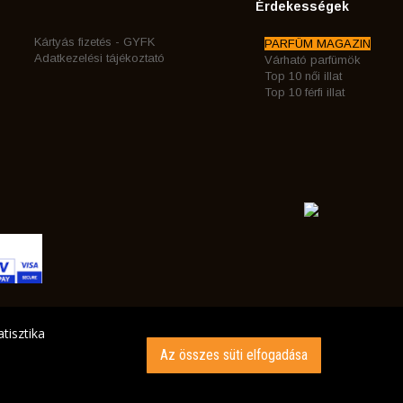
Érdekességek
Kártyás fizetés - GYFK
PARFÜM MAGAZIN
Adatkezelési tájékoztató
Várható parfümök
Top 10 női illat
Top 10 férfi illat
tisztika
Az összes süti elfogadása
INK AZ ÖN CÍMÉRE!