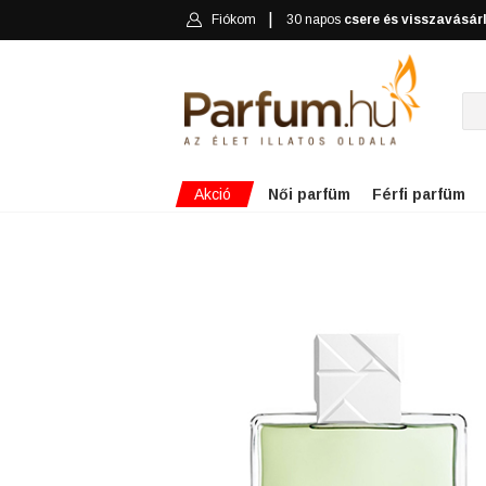
Fiókom
30 napos
csere és visszavásár
Akció
Női parfüm
Férfi parfüm