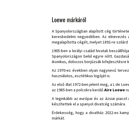
Loewe márkáról
A Spanyolországban alapított cég története
kereskedelmi negyedében. Az elnevezés 
megalapította cégét, melyet 1892-re szilárd 
1905-ben a királyi család hivatali beszállí
Spanyolországon belül egyre nőtt. Gazdasá
ikonikus, dobozos borjúzsák kifejlesztésre k
Az 1970-es években olyan nagynevű terve
használatos, esztétikus logóját is.
Az első illat 1972-ben jelent meg, a L de Lo
az 1985-ben a polcokra kerülő
Aire Loewe
na
A leginkább az európai és az ázsiai piaco
készítettek el a spanyol divatcég számára.
Érdekesség, hogy a divatház 2022-es kampá
márkát.