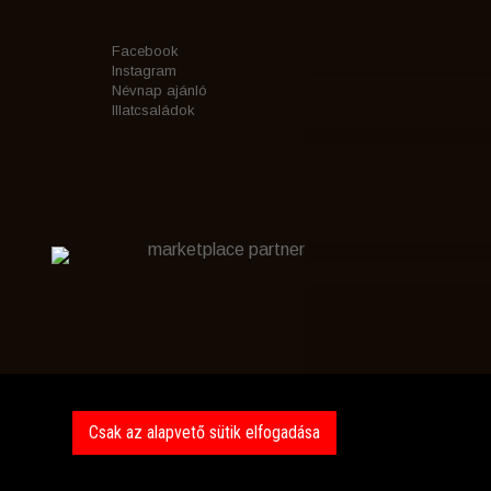
Facebook
Instagram
Névnap ajánló
Illatcsaládok
marketplace partner
Csak az alapvető sütik elfogadása