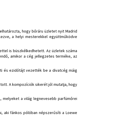
lhatározta, hogy bőráru üzletet nyit Madrid
ezve, a helyi mesterekkel együttműködve
lettel is büszkélkedhetett. Az üzletek száma
endő, amikor a cég jellegzetes terméke, az
tti és ezidőtájt vezették be a divatcég máig
tott. A kompozíciók sikerét jól mutatja, hogy
z, melyeket a világ legnevesebb parfümőrei
i, aki fánkos pólóban népszerűsíti a Loewe