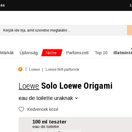
lás
S
Niche
Márkák
Újdonság
Parfümszett
Top 10
Illatmint
Loewe
Loewe férfi parfümök
Solo Loewe Origami
Loewe
eau de toilette uraknak
Kedvencek közé
100 ml teszter
eau de toilette