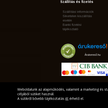
Szállítás és fizetés
Szállítási információk
Sikertelen kiszállítás
esetén
Banki fizetési
tájékoztató
Árukereső.hu
Weboldalunk az alapműködés, valamint a marketing és sta
céljából sütiket használ.
A sütikről bővebb tájékoztatás
itt
érhető el.
A LEGJOBB AJÁNLATA