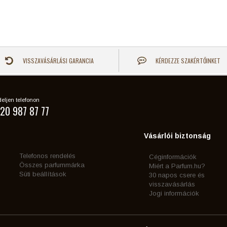
VISSZAVÁSÁRLÁSI GARANCIA
KÉRDEZZE SZAKÉRTŐINKET
eljen telefonon
20 987 87 77
Vásárlói biztonság
Telefonos rendelés
Céginformációk
Összes parfummárka
Miért a Parfum.hu?
Süti beállítások
30 napos csere és
visszavásárlás
Jogi információk