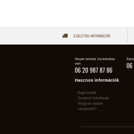
SZÁLLÍTÁSI INFORMÁCIÓK
Hívjon minket, ha kérdése
Rend
06 
van
06 20 987 87 86
Hasznos információk
Kapcsolat
Gyakori kérdések
Hogyan tudok
vásárolni?