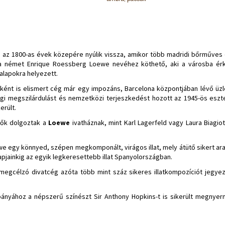
 az 1800-as évek közepére nyúlik vissza, amikor több madridi bőrműves e
a német Enrique Roessberg Loewe nevéhez köthető, aki a városba érk
alapokra helyezett.
tójaként is elismert cég már egy impozáns, Barcelona központjában lévő üz
gi megszilárdulást és nemzetközi terjeszkedést hozott az 1945-ös eszt
erült.
zők dolgoztak a
Loewe
ivatháznak, mint Karl Lagerfeld vagy Laura Biagio
ewe egy könnyed, szépen megkomponált, virágos illat, mely átütő sikert ara
pjainkig az egyik legkeresettebb illat Spanyolországban.
t megcélzó divatcég azóta több mint száz sikeres illatkompozíciót jegye
nyához a népszerű színészt Sir Anthony Hopkins-t is sikerült megnyern