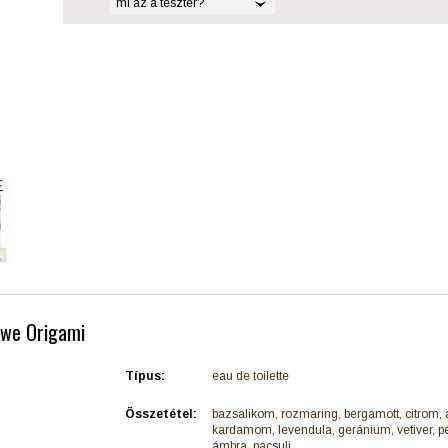
mi az a teszter?
ewe Origami
Típus:
eau de toilette
Összetétel:
bazsalikom, rozmaring, bergamott, citrom, 
kardamom, levendula, geránium, vetiver, 
ámbra, pacsuli