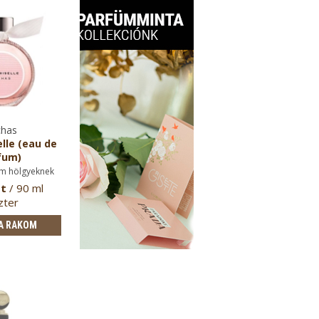
has
le (eau de
fum)
m hölgyeknek
Ft
/ 90 ml
zter
A RAKOM