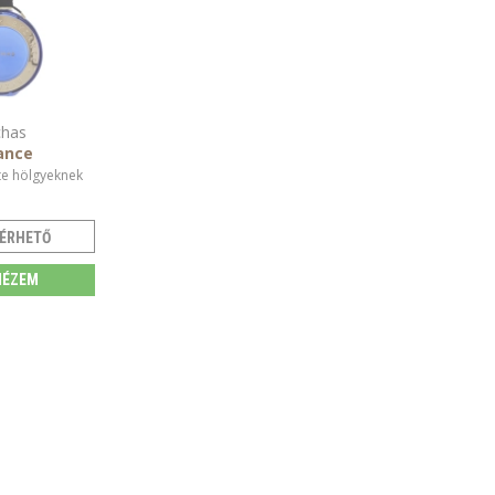
has
ance
te hölgyeknek
ÉRHETŐ
ÉZEM