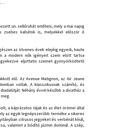
ek…
ezett un. sellőruhát említeni, mely a mai napig
os zsebes kabátok is, melyekkel először ő
egészen az ötvenes évek elejéig egyedi, haute
en a modern nők igényeit szem elött tartva
igyekezve eljuttatni szemet gyönyörködtető
rukkolt elő. Az Avenue Matignon, az Air Jeune
lomban voltak. A klasszikusnak számító, és
iadalútját. Néhány évvel később a divatház a
t meg.
lt, a káprázatos tájak és az élet örömei által
, mely az egyik legnépszerűbb terméke a sikeres
itányban citrusos jegyeket és verbénát kínál,
sa, valamint a bódító jázmin dominál. A szép,