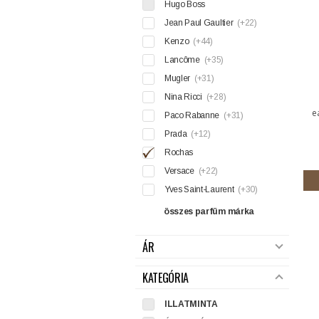
Hugo Boss
Jean Paul Gaultier
(+22)
Kenzo
(+44)
Lancôme
(+35)
Mugler
(+31)
Nina Ricci
(+28)
e
Paco Rabanne
(+31)
Prada
(+12)
Rochas
Versace
(+22)
Yves Saint-Laurent
(+30)
összes parfüm márka
ÁR
KATEGÓRIA
ILLATMINTA