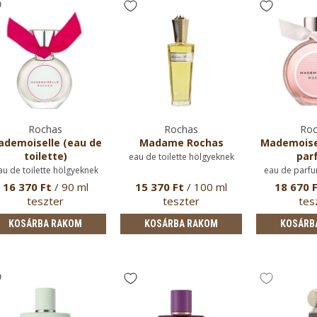
Rochas
Rochas
Roc
demoiselle (eau de
Madame Rochas
Mademoisel
toilette)
par
eau de toilette hölgyeknek
au de toilette hölgyeknek
eau de parfu
16 370 Ft
/ 90 ml
15 370 Ft
/ 100 ml
18 670 
teszter
teszter
tes
KOSÁRBA RAKOM
KOSÁRBA RAKOM
KOSÁRB