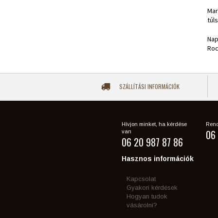
Mar
túl
Nap
Roc
SZÁLLÍTÁSI INFORMÁCIÓK
Hívjon minket, ha kérdése
Rend
06 
van
06 20 987 87 86
Hasznos információk
Kapcsolat
Gyakori kérdések
Hogyan tudok
vásárolni?