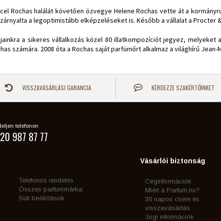
cel Rochas halálát követően özvegye Helene Rochas vette át a kormányruda
szárnyalta a legoptimistább elképzeléseket is. Később a vállalat a Procter &
jainkra a sikeres vállalkozás közel 80 illatkompozíciót jegyez, melyeket 
has számára. 2008 óta a Rochas saját parfümőrt alkalmaz a világhírű Jean-
VISSZAVÁSÁRLÁSI GARANCIA
KÉRDEZZE SZAKÉRTŐINKET
eljen telefonon
20 987 87 77
Vásárlói biztonság
Telefonos rendelés
Céginformációk
Összes parfummárka
Miért a Parfum.hu?
Süti beállítások
30 napos csere és
visszavásárlás
Jogi információk