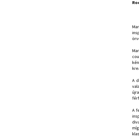
Ro
Mar
ins
örv
Mar
cou
kén
kre
A d
val
újr
fér
A f
ins
div
míg
kla