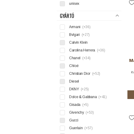
unisex
GYÁRTÓ
Armani
(+36)
Bvlgari
(+27)
Calvin Klein
Carolina Herrera
(+36)
Chanel
(+34)
Ma
Chloé
e
Christian Dior
(+52)
Diesel
DKNY
(+25)
Dolce & Gabbana
(+41)
Gisada
(+5)
Givenchy
(+53)
Gucci
Guerlain
(+57)