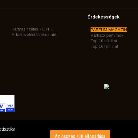
Érdekességek
Kártyás fizetés - GYFK
PARFÜM MAGAZIN
Adatkezelési tájékoztató
Várható parfümök
Top 10 női illat
Top 10 férfi illat
tisztika
Az összes süti elfogadása