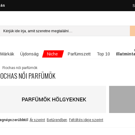
lás
S
Niche
Márkák
Újdonság
Parfümszett
Top 10
Illatmint
Rochas női parfümök
OCHAS NŐI PARFÜMÖK
egnépszerűbbtől
Ár szerint
Betűrendben
Feltöltés ideje szerint