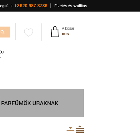
+3620 987 8786
egítünk:
Fizetés és szállítás
A kosár
üres
ÚJ
a