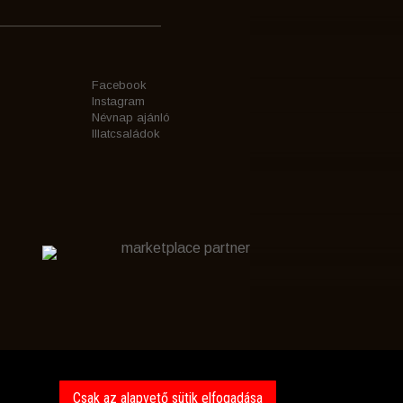
Facebook
Instagram
Névnap ajánló
Illatcsaládok
marketplace partner
Csak az alapvető sütik elfogadása