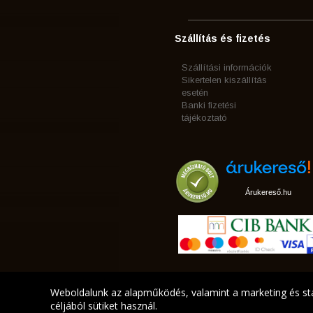
Szállítás és fizetés
Szállítási információk
Sikertelen kiszállítás
esetén
Banki fizetési
tájékoztató
Árukereső.hu
Weboldalunk az alapműködés, valamint a marketing és sta
céljából sütiket használ.