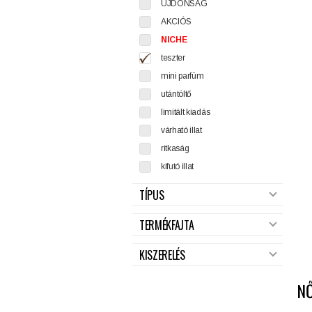
ÚJDONSÁG
AKCIÓS
NICHE
teszter
mini parfüm
utántöltő
limitált kiadás
várható illat
ritkaság
kifutó illat
TÍPUS
TERMÉKFAJTA
KISZERELÉS
N