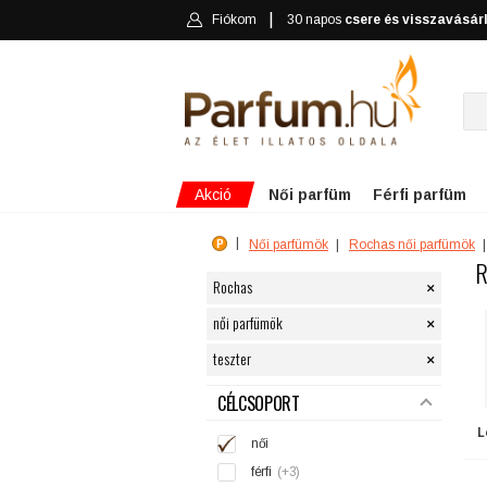
Fiókom
30 napos
csere és visszavásár
Akció
Női parfüm
Férfi parfüm
Női parfümök
Rochas női parfümök
R
×
Rochas
×
női parfümök
×
teszter
SZŰRÉS
CÉLCSOPORT
L
női
férfi
(+3)