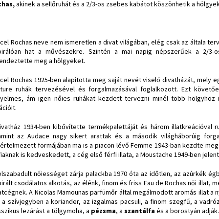
chas,
akinek a sellőruhát és a 2/3-os zsebes kabátot köszönhetik a hölgy
cel Rochas neve nem ismeretlen a divat világában, elég csak az általa terv
pirálóan hat a művészekre. Szintén a mai napig népszerűek a 2/3-
endeztette meg a hölgyeket.
cel Rochas 1925-ben alapította meg saját nevét viselő divatházát, mely 
ture ruhák tervezésével és forgalmazásával foglalkozott. Ezt követő
yelmes, ám igen nőies ruhákat kezdett tervezni minél több hölgyhöz 
ációit.
ivatház 1934-ben kibővítette termékpalettáját és három illatkreációval 
amint az Audace nagy sikert arattak és a második világháborúig forga
aértelmezett formájában ma is a piacon lévő Femme 1943-ban kezdte meg d
fiaknak is kedveskedett, a cég első férfi illata, a Moustache 1949-ben jelen
elszabadult nőiességet zárja palackba 1970 óta az időtlen, az azúrkék égbo
pirált csodálatos alkotás, az élénk, finom és friss Eau de Rochas női illat
atcégnek. A Nicolas Mamounas parfümőr által megálmodott aromás illat a ny
 a szívjegyben a koriander, az izgalmas pacsuli, a finom szegfű, a vadróz
sszikus lezárást a tölgymoha, a
pézsma
, a
szantálfa
és a borostyán adják.