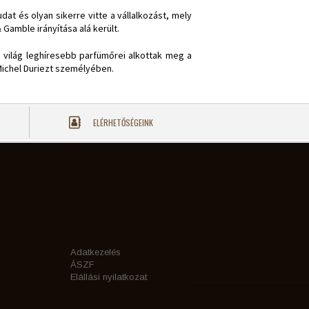
t és olyan sikerre vitte a vállalkozást, mely
 Gamble irányítása alá került.
a világ leghíresebb parfümőrei alkottak meg a
Michel Duriezt személyében.
ELÉRHETŐSÉGEINK
Adatkezelés
ÁSZF
Elállási nyilatkozat