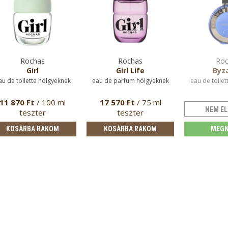
Rochas
Rochas
Roc
Girl
Girl Life
Byz
au de toilette hölgyeknek
eau de parfum hölgyeknek
eau de toilet
11 870 Ft
/ 100 ml
17 570 Ft
/ 75 ml
NEM EL
teszter
teszter
KOSÁRBA RAKOM
KOSÁRBA RAKOM
MEGN