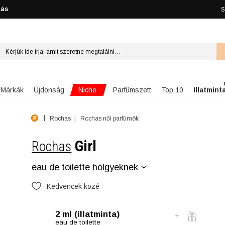
lás
S
Niche
Márkák
Újdonság
Parfümszett
Top 10
Illatmint
Rochas
Rochas női parfümök
Girl
Rochas
eau de toilette hölgyeknek
Kedvencek közé
2 ml (illatminta)
eau de toilette