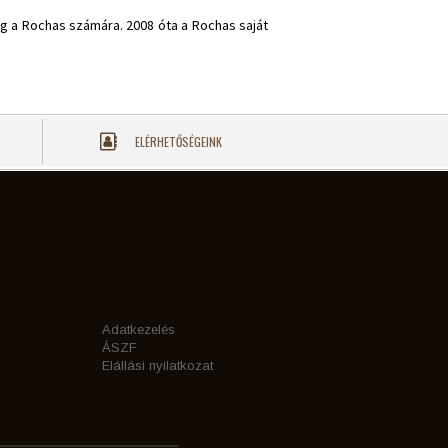
eg a Rochas számára. 2008 óta a Rochas saját
ELÉRHETŐSÉGEINK
Adatkezelés
ÁSZF
Elállási nyilatkozat