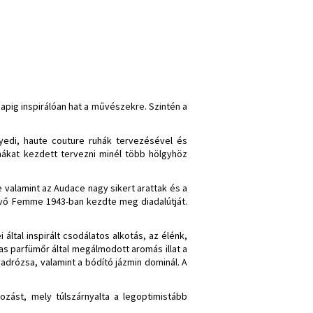
napig inspirálóan hat a művészekre. Szintén a
yedi, haute couture ruhák tervezésével és
hákat kezdett tervezni minél több hölgyhöz
e valamint az Audace nagy sikert arattak és a
lévő Femme 1943-ban kezdte meg diadalútját.
által inspirált csodálatos alkotás, az élénk,
as parfümőr által megálmodott aromás illat a
vadrózsa, valamint a bódító jázmin dominál. A
ozást, mely túlszárnyalta a legoptimistább