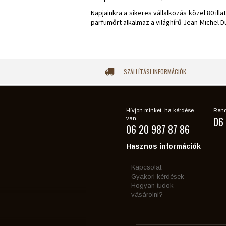
Napjainkra a sikeres vállalkozás közel 80 i
parfümőrt alkalmaz a világhírű Jean-Michel 
SZÁLLÍTÁSI INFORMÁCIÓK
Hívjon minket, ha kérdése
Rend
06 
van
06 20 987 87 86
Hasznos információk
Kapcsolat
Gyakori kérdések
Hogyan tudok
vásárolni?