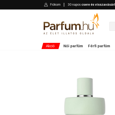
Fiókom
30 napos
csere és visszavásár
Akció
Női parfüm
Férfi parfüm