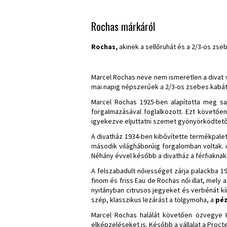
Rochas márkáról
Rochas,
akinek a sellőruhát és a 2/3-os zs
Marcel Rochas neve nem ismeretlen a divat vi
mai napig népszerűek a 2/3-os zsebes kabát
Marcel Rochas 1925-ben alapította meg sa
forgalmazásával foglalkozott. Ezt követőe
igyekezve eljuttatni szemet gyönyörködtető 
A divatház 1934-ben kibővítette termékpalett
második világháborúig forgalomban voltak. 
Néhány évvel később a divatház a férfiaknak 
A felszabadult nőiességet zárja palackba 197
finom és friss Eau de Rochas női illat, mel
nyitányban citrusos jegyeket és verbénát kín
szép, klasszikus lezárást a tölgymoha, a
pé
Marcel Rochas halálát követően özvegye He
elképzeléseket is. Később a vállalat a Procte