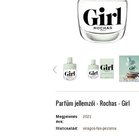
Parfüm jellemzői - Rochas - Girl
Megjelenés
2021
éve:
Illatcsalád:
virágos-fás-pézsma