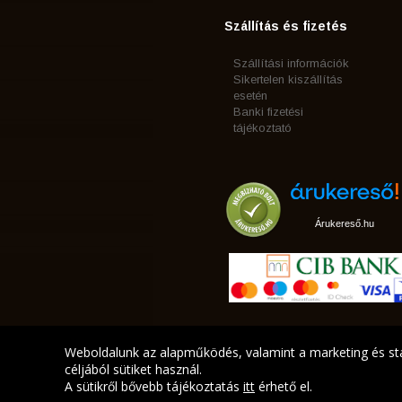
Szállítás és fizetés
Szállítási információk
Sikertelen kiszállítás
esetén
Banki fizetési
tájékoztató
Árukereső.hu
Weboldalunk az alapműködés, valamint a marketing és sta
céljából sütiket használ.
A sütikről bővebb tájékoztatás
itt
érhető el.
A LEGJOBB AJÁNLATA