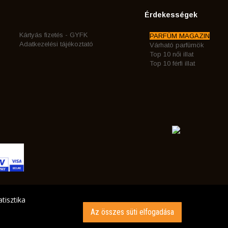
Érdekességek
Kártyás fizetés - GYFK
PARFÜM MAGAZIN
Adatkezelési tájékoztató
Várható parfümök
Top 10 női illat
Top 10 férfi illat
tisztika
Az összes süti elfogadása
INK AZ ÖN CÍMÉRE!