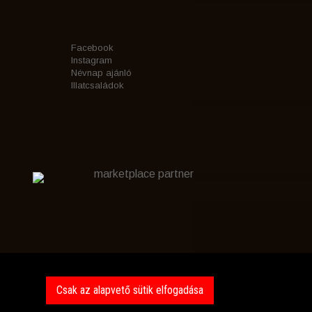
Facebook
Instagram
Névnap ajánló
Illatcsaládok
marketplace partner
Csak az alapvető sütik elfogadása