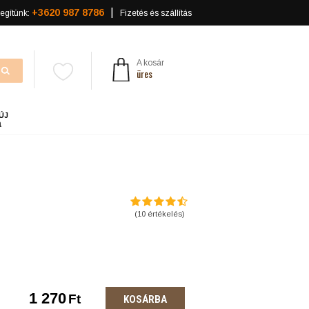
+3620 987 8786
egítünk:
Fizetés és szállítás
A kosár
üres
ÚJ
a
(
10
értékelés)
1 270
Ft
KOSÁRBA