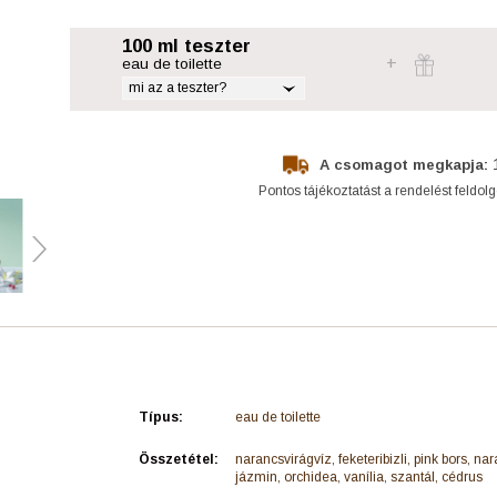
100 ml teszter
eau de toilette
mi az a teszter?
A csomagot megkapja:
Pontos tájékoztatást a rendelést feldol
Típus:
eau de toilette
Összetétel:
narancsvirágvíz, feketeribizli, pink bors, na
jázmin, orchidea, vanília, szantál, cédrus