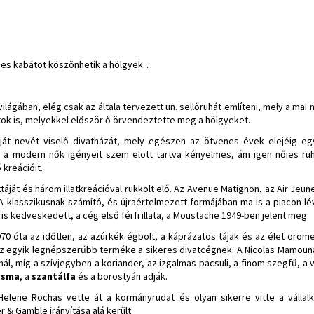
ebes kabátot köszönhetik a hölgyek…
lágában, elég csak az általa tervezett un. sellőruhát említeni, mely a mai 
ok is, melyekkel először ő örvendeztette meg a hölgyeket.
ját nevét viselő divatházát, mely egészen az ötvenes évek elejéig eg
n a modern nők igényeit szem elött tartva kényelmes, ám igen nőies ru
kreációit.
áját és három illatkreációval rukkolt elő. Az Avenue Matignon, az Air Jeun
A klasszikusnak számító, és újraértelmezett formájában ma is a piacon 
is kedveskedett, a cég első férfi illata, a Moustache 1949-ben jelent meg.
0 óta az időtlen, az azúrkék égbolt, a káprázatos tájak és az élet örömei 
y az egyik legnépszerűbb terméke a sikeres divatcégnek. A Nicolas Mamoun
ál, míg a szívjegyben a koriander, az izgalmas pacsuli, a finom szegfű, a 
zsma
, a
szantálfa
és a borostyán adják.
lene Rochas vette át a kormányrudat és olyan sikerre vitte a vállalk
r & Gamble irányítása alá került.