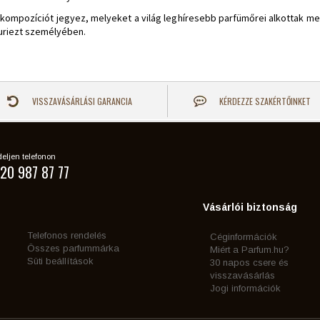
llatkompozíciót jegyez, melyeket a világ leghíresebb parfümőrei alkottak m
Duriezt személyében.
VISSZAVÁSÁRLÁSI GARANCIA
KÉRDEZZE SZAKÉRTŐINKET
eljen telefonon
20 987 87 77
Vásárlói biztonság
Telefonos rendelés
Céginformációk
Összes parfummárka
Miért a Parfum.hu?
Süti beállítások
30 napos csere és
visszavásárlás
Jogi információk