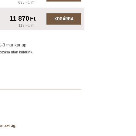
635 Ft / ml
11 870
Ft
KOSÁRBA
118 Ft / ml
1-3 munkanap
gozása után küldünk.
rancsvirág,