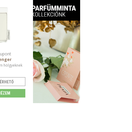
Dupont
enger
m hölgyeknek
ÉRHETŐ
ÉZEM