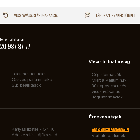
VISSZAVÁSÁRLÁSI GARANCIA
KÉRDEZZE SZAKÉRTŐINKET
eljen telefonon
20 987 87 77
Vásárlói biztonság
Telefonos rendelés
Céginformációk
Összes parfummárka
Miért a Parfum.hu?
Süti beállítások
30 napos csere és
visszavásárlás
Jogi információk
Érdekességek
Kártyás fizetés - GYFK
PARFÜM MAGAZIN
Adatkezelési tájékoztató
Várható parfümök