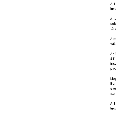
A 1
lux
A l
sok
tár
A m
vál
Az 
ST
íri
pac
Még
Ber
gyü
szi
A
S
lux