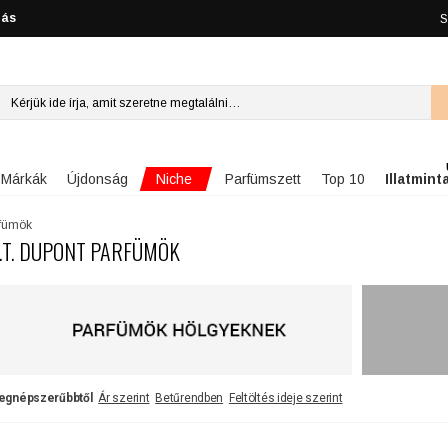
lás
S
Niche
Márkák
Újdonság
Parfümszett
Top 10
Illatmint
rfümök
.T. DUPONT PARFÜMÖK
egnépszerűbbtől
Ár szerint
Betűrendben
Feltöltés ideje szerint