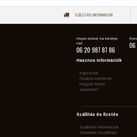
SZÁLLÍTÁSI INFORMÁCIÓK
Hívjon minket, ha kérdése
Rend
06 
van
06 20 987 87 86
Hasznos információk
Kapcsolat
Gyakori kérdések
Hogyan tudok
vásárolni?
Szállítás és fizetés
Szállítási információk
Sikertelen kiszállítás