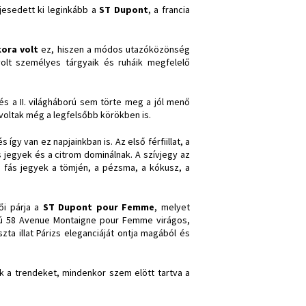
jesedett ki leginkább a
ST Dupont
, a francia
ora volt
ez, hiszen a módos utazóközönség
volt személyes tárgyaik és ruháik megfelelő
és a II. világháború sem törte meg a jól menő
 voltak még a legfelsőbb körökben is.
így van ez napjainkban is. Az első férfiillat, a
 jegyek és a citrom dominálnak. A szívjegy az
an fás jegyek a tömjén, a pézsma, a kókusz, a
ői párja a
ST Dupont pour Femme
, melyet
sú 58 Avenue Montaigne pour Femme virágos,
szta illat Párizs eleganciáját ontja magából és
ik a trendeket, mindenkor szem elött tartva a