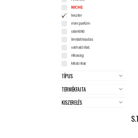
NICHE
teszter
mini parfüm
utántöltő
limitált kiadás
várható illat
ritkaság
kifutó illat
TÍPUS
TERMÉKFAJTA
KISZERELÉS
S.