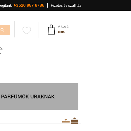
+3620 987 8786
egítünk:
Fizetés és szállítás
A kosár
üres
ÚJ
a