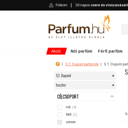
Fiókom
30 napos
csere és visszavásár
Akció
Női parfüm
Férfi parfüm
S.T. Dupont parfümök
S.T. Dupont pa
S
×
S.T. Dupont
×
teszter
SZŰRÉS
CÉLCSOPORT
női
(4)
L
férfi
(1)
unisex