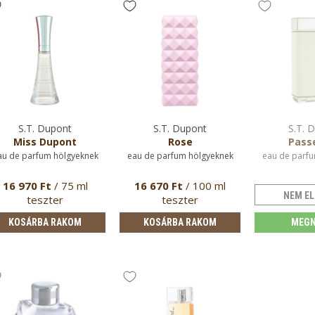
S.T. Dupont
S.T. Dupont
S.T. 
Miss Dupont
Rose
Pass
au de parfum hölgyeknek
eau de parfum hölgyeknek
eau de parfu
16 970 Ft
/ 75 ml
16 670 Ft
/ 100 ml
NEM EL
teszter
teszter
KOSÁRBA RAKOM
KOSÁRBA RAKOM
MEGN