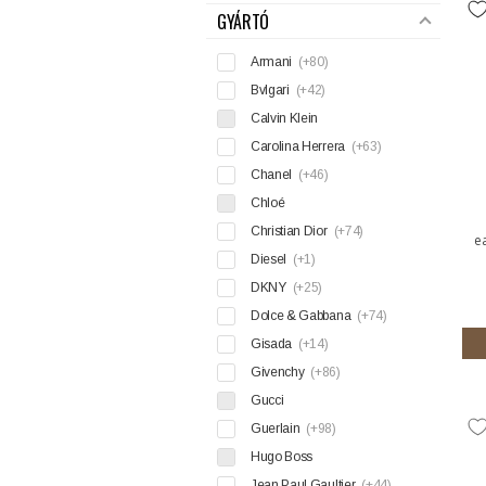
GYÁRTÓ
Armani
(+80)
Bvlgari
(+42)
Calvin Klein
Carolina Herrera
(+63)
Chanel
(+46)
Chloé
Christian Dior
(+74)
e
Diesel
(+1)
DKNY
(+25)
Dolce & Gabbana
(+74)
Gisada
(+14)
Givenchy
(+86)
Gucci
Guerlain
(+98)
Hugo Boss
Jean Paul Gaultier
(+44)