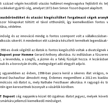
9. század végén kezdődő utazási hullámot meglovagolva fejlődött és tel
uscikkeket gyártó cég, amelyet 1872-ben Simon Tissot-Dupont alapított.
uxusbőröndöket és utazási kiegészítőket forgalmazó cégek aranyk
szor hónapokat töltött el távol otthonától, így kiemelkedően fontos 
olása, védelme.
inőség és az innováció mindig is fontos szempont volt a vállalkozásban 
lalkozás sikerét. A mindenkori elit számára készített termékek legendásak
1990-es évek végétől az illatok is fontos kiegészítői voltak a divatcégnek és 
 Dupont pour Homme
Gerard Anthony alkotása. Az indításban a fűszeres
sz, a levendula, a szegfű, a jázmin és a fahéj fúzióját hozza. A lezárásb
suli és a borostyán érzéki, melegséget adó elegyét adja ki.
 ugyanebben az évben, 1998-ban piacra kerül a sikeres illat virágos, n
trand Duchaufour álmodott meg. Érdemes megemlíteni a 2012-es kiadá
mölcsös női illatot is, mely Nathalie Feisthauer alkotása. A ragyogó és ti
ntén igen keresettnek bizonyult a vásárlók körében.
T Dupont
cég napjainkra közel 60 izgalmas illatot jegyez, melyek követ
usmárkára jellemző kiemelkedő minőséget.