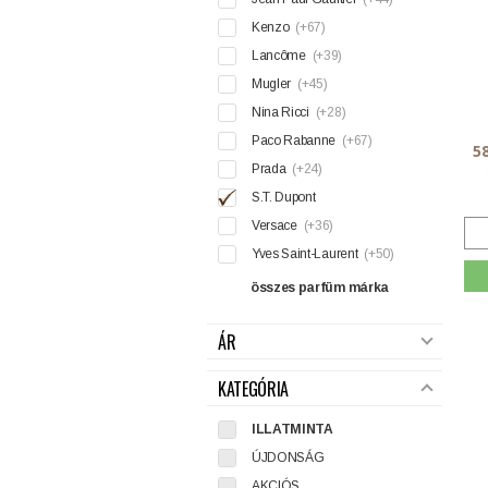
Kenzo
(+67)
Lancôme
(+39)
Mugler
(+45)
Nina Ricci
(+28)
Paco Rabanne
(+67)
5
Prada
(+24)
S.T. Dupont
Versace
(+36)
Yves Saint-Laurent
(+50)
összes parfüm márka
ÁR
KATEGÓRIA
ILLATMINTA
ÚJDONSÁG
AKCIÓS