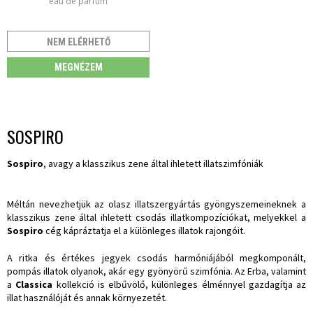
eau de parfum
NEM ELÉRHETŐ
MEGNÉZEM
SOSPIRO
Sospiro
, avagy a klasszikus zene által ihletett illatszimfóniák
Méltán nevezhetjük az olasz illatszergyártás gyöngyszemeineknek a
klasszikus zene által ihletett csodás illatkompozíciókat, melyekkel a
Sospiro
cég kápráztatja el a különleges illatok rajongóit.
A ritka és értékes jegyek csodás harmóniájából megkomponált,
pompás illatok olyanok, akár egy gyönyörű szimfónia. Az Erba, valamint
a
Classica
kollekció is elbűvölő, különleges élménnyel gazdagítja az
illat használóját és annak környezetét.