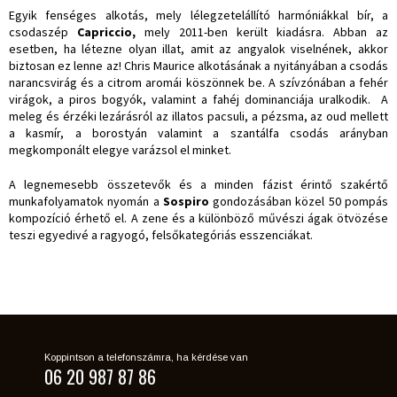
Egyik fenséges alkotás, mely lélegzetelállító harmóniákkal bír, a
csodaszép
Capriccio,
mely 2011-ben került kiadásra. Abban az
esetben, ha létezne olyan illat, amit az angyalok viselnének, akkor
biztosan ez lenne az! Chris Maurice alkotásának a nyitányában a csodás
narancsvirág és a citrom aromái köszönnek be. A szívzónában a fehér
virágok, a piros bogyók, valamint a fahéj dominanciája uralkodik. A
meleg és érzéki lezárásról az illatos pacsuli, a pézsma, az oud mellett
a kasmír, a borostyán valamint a szantálfa csodás arányban
megkomponált elegye varázsol el minket.
A legnemesebb összetevők és a minden fázist érintő szakértő
munkafolyamatok nyomán a
Sospiro
gondozásában közel 50 pompás
kompozíció érhető el. A zene és a különböző művészi ágak ötvözése
teszi egyedivé a ragyogó, felsőkategóriás esszenciákat.
Koppintson a telefonszámra, ha kérdése van
06 20 987 87 86