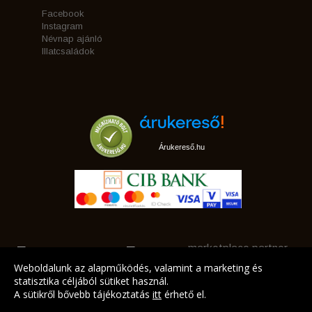
Facebook
Instagram
Névnap ajánló
Illatcsaládok
Árukereső.hu
marketplace partner
Weboldalunk az alapműködés, valamint a marketing és
statisztika céljából sütiket használ.
A sütikről bővebb tájékoztatás
itt
érhető el.
A LEGJOBB AJÁNLATAINK AZ ÖN CÍMÉRE!