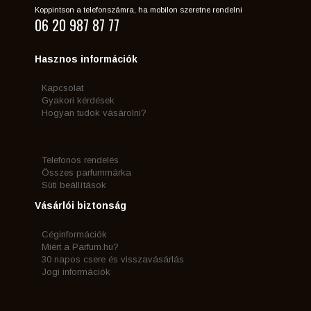
Koppintson a telefonszámra, ha mobilon szeretne rendelni
06 20 987 87 77
Hasznos információk
Kapcsolat
Gyakori kérdések
Hogyan tudok vásárolni?
Telefonos rendelés
Összes parfummárka
Süti beállítások
Vásárlói biztonság
Céginformációk
Miért a Parfum.hu?
30 napos csere és visszavásárlás
Jogi információk