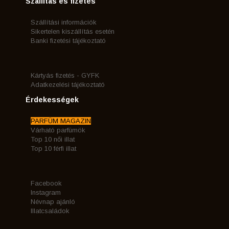
Szállítás és fizetés
Szállítási információk
Sikertelen kiszállítás esetén
Banki fizetési tájékoztató
Kártyás fizetés - GYFK
Adatkezelési tájékoztató
Érdekességek
PARFÜM MAGAZIN
Várható parfümök
Top 10 női illat
Top 10 férfi illat
Facebook
Instagram
Névnap ajánló
Illatcsaládok