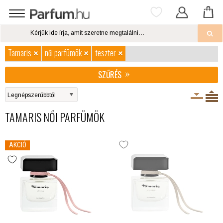
Tamaris
női parfümök
teszter
SZŰRÉS
TAMARIS NŐI PARFÜMÖK
AKCIÓ