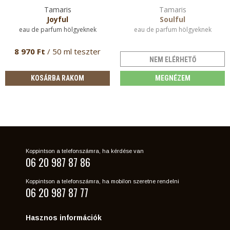
Tamaris
Tamaris
Joyful
Soulful
eau de parfum hölgyeknek
eau de parfum hölgyeknek
8 970 Ft
/ 50 ml teszter
NEM ELÉRHETŐ
KOSÁRBA RAKOM
MEGNÉZEM
Koppintson a telefonszámra, ha kérdése van
06 20 987 87 86
Koppintson a telefonszámra, ha mobilon szeretne rendelni
06 20 987 87 77
Hasznos információk