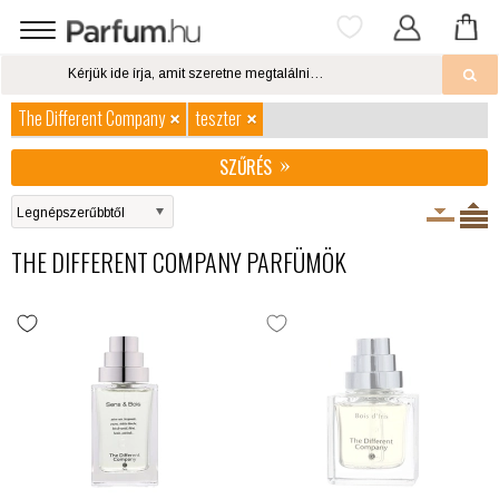
The Different Company
teszter
SZŰRÉS
THE DIFFERENT COMPANY PARFÜMÖK