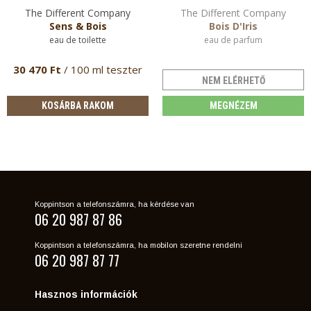
The Different Company
The Different Company
Sens & Bois
Bois D'Iris
eau de toilette
eau de parfum
30 470 Ft
/ 100 ml teszter
NEM ELÉRHETŐ
KOSÁRBA RAKOM
MEGNÉZEM
Koppintson a telefonszámra, ha kérdése van
06 20 987 87 86
Koppintson a telefonszámra, ha mobilon szeretne rendelni
06 20 987 87 77
Hasznos információk