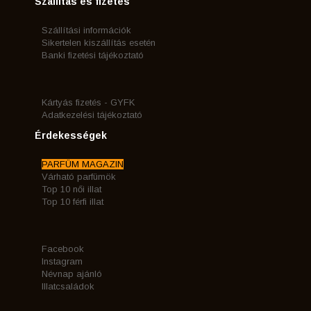
Szállítás és fizetés
Szállítási információk
Sikertelen kiszállítás esetén
Banki fizetési tájékoztató
Kártyás fizetés - GYFK
Adatkezelési tájékoztató
Érdekességek
PARFÜM MAGAZIN
Várható parfümök
Top 10 női illat
Top 10 férfi illat
Facebook
Instagram
Névnap ajánló
Illatcsaládok