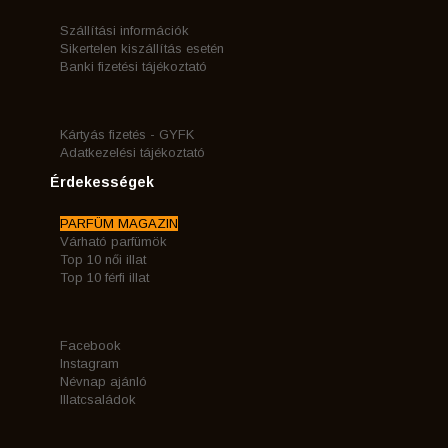
Szállítási információk
Sikertelen kiszállítás esetén
Banki fizetési tájékoztató
Kártyás fizetés - GYFK
Adatkezelési tájékoztató
Érdekességek
PARFÜM MAGAZIN
Várható parfümök
Top 10 női illat
Top 10 férfi illat
Facebook
Instagram
Névnap ajánló
Illatcsaládok