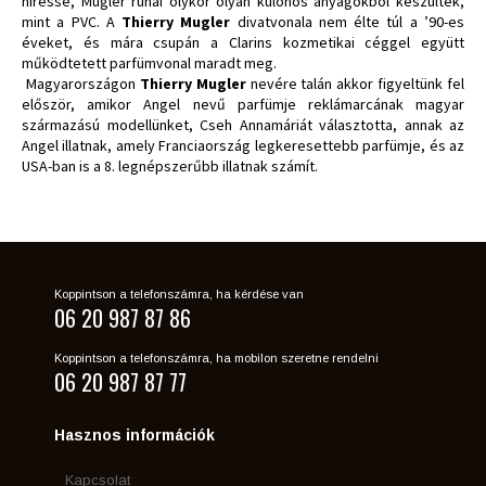
híressé, Mugler ruhái olykor olyan különös anyagokból készültek,
mint a PVC. A
Thierry Mugler
divatvonala nem élte túl a ’90-es
éveket, és mára csupán a Clarins kozmetikai céggel együtt
működtetett parfümvonal maradt meg.
Magyarországon
Thierry Mugler
nevére talán akkor figyeltünk fel
először, amikor Angel nevű parfümje reklámarcának magyar
származású modellünket, Cseh Annamáriát választotta, annak az
Angel illatnak, amely Franciaország legkeresettebb parfümje, és az
USA-ban is a 8. legnépszerűbb illatnak számít.
Koppintson a telefonszámra, ha kérdése van
06 20 987 87 86
Koppintson a telefonszámra, ha mobilon szeretne rendelni
06 20 987 87 77
Hasznos információk
Kapcsolat