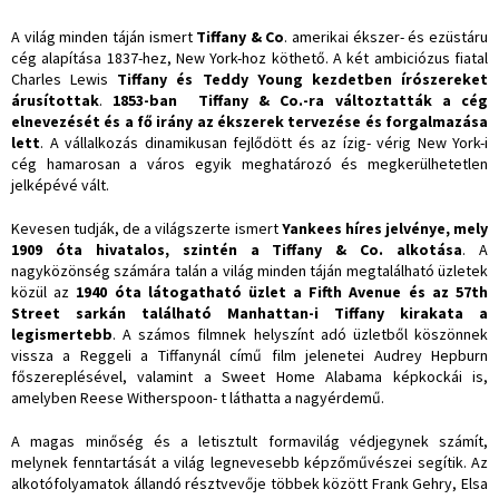
A világ minden táján ismert
Tiffany & Co
. amerikai ékszer- és ezüstáru
cég alapítása 1837-hez, New York-hoz köthető. A két ambiciózus fiatal
Charles Lewis
Tiffany és Teddy Young kezdetben írószereket
árusítottak
.
1853-ban Tiffany & Co.-ra változtatták a cég
elnevezését és a fő irány az ékszerek tervezése és forgalmazása
lett
. A vállalkozás dinamikusan fejlődött és az ízig- vérig New York-i
cég hamarosan a város egyik meghatározó és megkerülhetetlen
jelképévé vált.
Kevesen tudják, de a világszerte ismert
Yankees híres jelvénye, mely
1909 óta hivatalos, szintén a Tiffany & Co. alkotása
. A
nagyközönség számára talán a világ minden táján megtalálható üzletek
közül az
1940 óta látogatható üzlet a Fifth Avenue és az 57th
Street sarkán található Manhattan-i Tiffany kirakata a
legismertebb
. A számos filmnek helyszínt adó üzletből köszönnek
vissza a Reggeli a Tiffanynál című film jelenetei Audrey Hepburn
főszereplésével, valamint a Sweet Home Alabama képkockái is,
amelyben Reese Witherspoon- t láthatta a nagyérdemű.
A magas minőség és a letisztult formavilág védjegynek számít,
melynek fenntartását a világ legnevesebb képzőművészei segítik. Az
alkotófolyamatok állandó résztvevője többek között Frank Gehry, Elsa