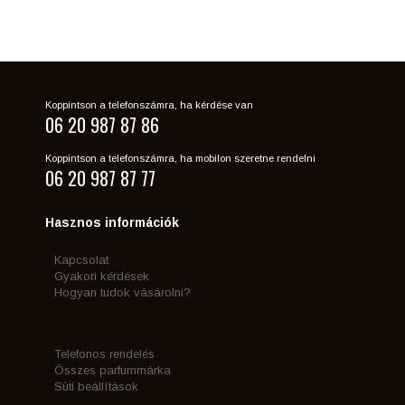
Koppintson a telefonszámra, ha kérdése van
06 20 987 87 86
Koppintson a telefonszámra, ha mobilon szeretne rendelni
06 20 987 87 77
Hasznos információk
Kapcsolat
Gyakori kérdések
Hogyan tudok vásárolni?
Telefonos rendelés
Összes parfummárka
Süti beállítások