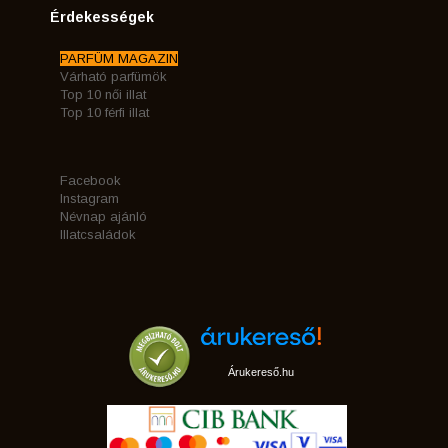
Érdekességek
PARFÜM MAGAZIN
Várható parfümök
Top 10 női illat
Top 10 férfi illat
Facebook
Instagram
Névnap ajánló
Illatcsaládok
Árukereső.hu