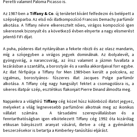
Peretti valamint Paloma Picasso is.
Az 1987-ben a
Tiffany & Co
. új területet kívánt felfedezni és belépett a
szépségiparba. Az első női illatkompozíció Francois Demachy parfümőr
alkotása. A Tiffany névre elkeresztelt nőies, virágos kompozíció igen
sikeresnek bizonyult és a következő évben elnyerte a nagy elismerést
jelentő FiFi díjat.
A puha, púderes illat nyitányában a fekete ribizli és az olasz mandarin,
míg a szívjegyben a virágos jegyek dominálnak. Az ibolyalevél, a
gyöngyvirág, a narancsvirág, az írisz valamint a jázmin fuvallata a
lezárásban a szantálfa, a borostyán és a vanília akkordjaival forr egybe.
Az illat férfipárja a Tiffany for Men 1989-ben került a polcokra, az
izgalmas, borostyános- fűszeres illat Jacques Polge parfümőr
alkotása. A Tiffany cég nagy hangsúlyt fektet a csomagolásra is, a
sikeres illatpár szép, esztétikus flakonjait Pierre Dinand álmodta meg.
Napjainkra a világhírű
Tiffany
cég közel húsz különböző illatot jegyez,
melyeket a világ legnevesebb parfümőrei alkotnak meg az ikonikus
vállalat számára.
A társadalmi szerepvállalásban és a
fenntarthatóságban igen elkötelezett Tiffany cég 1992 óta kizárólag
etikusan bányászott aranyat vásárol, illetve a cég a gyémántok
beszerzésekor is betartja a Kimberley-tanúsítási eljárást.