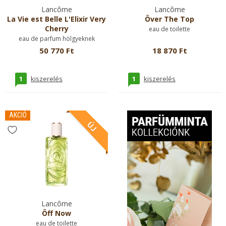
Lancôme
Lancôme
La Vie est Belle L'Elixir Very
Ôver The Top
Cherry
eau de toilette
eau de parfum hölgyeknek
50 770 Ft
18 870 Ft
1
1
kiszerelés
kiszerelés
AKCIÓ
Lancôme
Ôff Now
eau de toilette