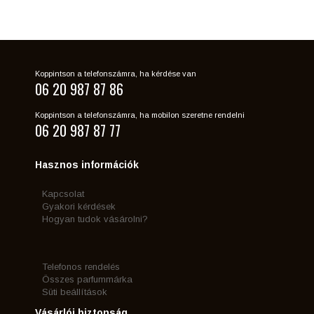
Koppintson a telefonszámra, ha kérdése van
06 20 987 87 86
Koppintson a telefonszámra, ha mobilon szeretne rendelni
06 20 987 87 77
Hasznos információk
Kapcsolat
Gyakori kérdések
Hogyan tudok vásárolni?
Telefonos rendelés
Összes parfummárka
Süti beállítások
Vásárlói biztonság