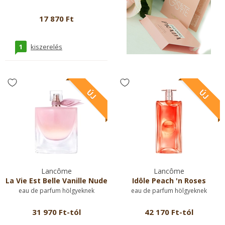
17 870 Ft
1
kiszerelés
Lancôme
Lancôme
La Vie Est Belle Vanille Nude
Idôle Peach 'n Roses
eau de parfum hölgyeknek
eau de parfum hölgyeknek
31 970 Ft-tól
42 170 Ft-tól