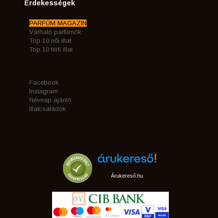
Érdekességek
PARFÜM MAGAZIN
Várható parfümök
Top 10 női illat
Top 10 férfi illat
Facebook
Instagram
Névnap ajánló
Illatcsaládok
Árukereső.hu