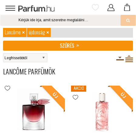
Lancôme
újdonság
SZŰRÉS
LANCÔME PARFÜMÖK
AKCIÓ