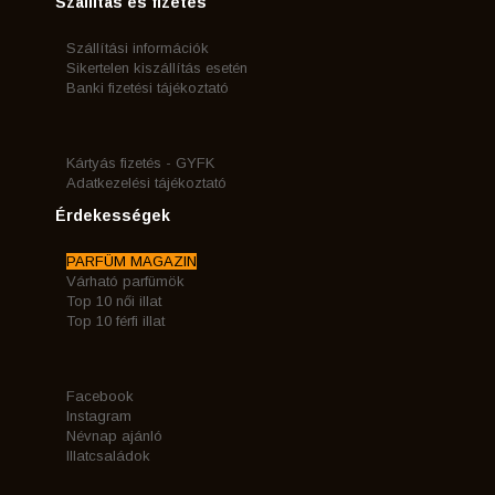
Szállítás és fizetés
Szállítási információk
Sikertelen kiszállítás esetén
Banki fizetési tájékoztató
Kártyás fizetés - GYFK
Adatkezelési tájékoztató
Érdekességek
PARFÜM MAGAZIN
Várható parfümök
Top 10 női illat
Top 10 férfi illat
Facebook
Instagram
Névnap ajánló
Illatcsaládok