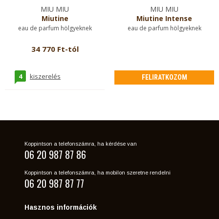
MIU MIU
MIU MIU
Miutine
Miutine Intense
eau de parfum hölgyeknek
eau de parfum hölgyeknek
34 770 Ft-tól
4
kiszerelés
FELIRATKOZOM
Koppintson a telefonszámra, ha kérdése van
06 20 987 87 86
Koppintson a telefonszámra, ha mobilon szeretne rendelni
06 20 987 87 77
Hasznos információk