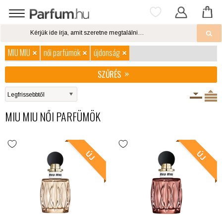
MIU MIU
női parfümök
újdonság
SZŰRÉS
MIU MIU NŐI PARFÜMÖK