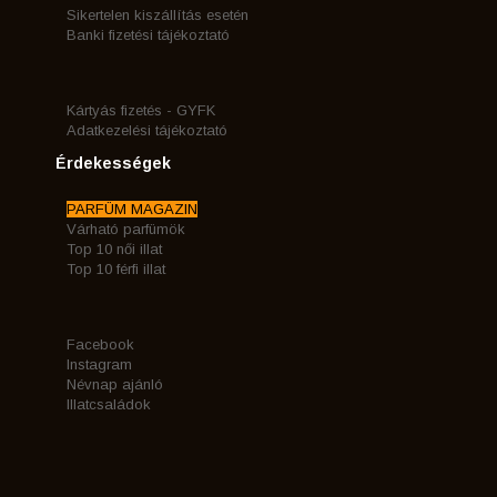
Sikertelen kiszállítás esetén
Banki fizetési tájékoztató
Kártyás fizetés - GYFK
Adatkezelési tájékoztató
Érdekességek
PARFÜM MAGAZIN
Várható parfümök
Top 10 női illat
Top 10 férfi illat
Facebook
Instagram
Névnap ajánló
Illatcsaládok