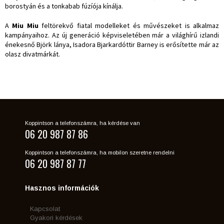
borostyán és a tonkabab fúzíója kínálja.
A
Miu Miu
feltörekvő fiatal modelleket és művészeket is alkalmaz
kampányaihoz. Az új generáció képviseletében már a világhírű izlandi
énekesnő Björk lánya, Isadora Bjarkardóttir Barney is erősítette már az
olasz divatmárkát.
Koppintson a telefonszámra, ha kérdése van
06 20 987 87 86
Koppintson a telefonszámra, ha mobilon szeretne rendelni
06 20 987 87 77
Hasznos információk
Kapcsolat
Gyakori kérdések