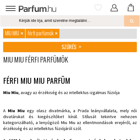
MIU MIU
férfi parfümök
SZŰRÉS
MIU MIU FÉRFI PARFÜMÖK
FÉRFI MIU MIU PARFÜM
Miu Miu
, avagy az érzékiség és az intellektus izgalmas fúziója
A
Miu Miu
egy olasz divatmárka, a Prada leányvállalata, mely női
divatárukat és kiegészítőket kínál. Stílusát tekintve nehezen
kategorizálható, a lenyűgöző Miu Miu az ellentmondások erejéről, az
érzékiség és az intellektus fúziójáról szól.