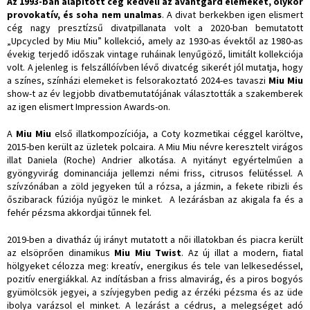
Az 1993-ban alapított cég kedveli az avantgárd elemeket, olykor
provokatív, és soha nem unalmas
. A divat berkekben igen elismert
cég nagy presztízsű divatpillanata volt a 2020-ban bemutatott
„Upcycled by Miu Miu” kollekció, amely az 1930-as évektől az 1980-as
évekig terjedő időszak vintage ruháinak lenyűgöző, limitált kollekciója
volt. A jelenleg is felszállóívben lévő divatcég sikerét jól mutatja, hogy
a színes, színházi elemeket is felsorakoztató 2024-es tavaszi
Miu Miu
show-t az év legjobb divatbemutatójának választották a szakemberek
az igen elismert Impression Awards-on.
A
Miu Miu
első illatkompozíciója, a Coty kozmetikai céggel karöltve,
2015-ben került az üzletek polcaira.
A Miu Miu névre keresztelt virágos
illat Daniela (Roche) Andrier alkotása. A nyitányt egyértelműen a
gyöngyvirág dominanciája jellemzi némi friss, citrusos felütéssel. A
szívzónában a zöld jegyeken túl a rózsa, a jázmin, a fekete ribizli és
őszibarack fúziója nyűgöz le minket. A lezárásban az akigala fa és a
fehér pézsma akkordjai tűnnek fel.
2019-ben a divatház új irányt mutatott a női illatokban és piacra került
az elsöprően dinamikus
Miu Miu Twist
. Az új illat a modern, fiatal
hölgyeket célozza meg: kreatív, energikus és tele van lelkesedéssel,
pozitív energiákkal. Az indításban a friss almavirág, és a piros bogyós
gyümölcsök jegyei, a szívjegyben pedig az érzéki pézsma és az üde
ibolya varázsol el minket. A lezárást a cédrus, a melegséget adó