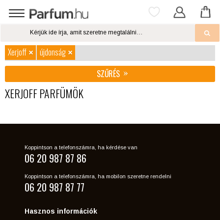
Xerjoff
újdonság
SZŰRÉS
XERJOFF PARFÜMÖK
Koppintson a telefonszámra, ha kérdése van
06 20 987 87 86
Koppintson a telefonszámra, ha mobilon szeretne rendelni
06 20 987 87 77
Hasznos információk