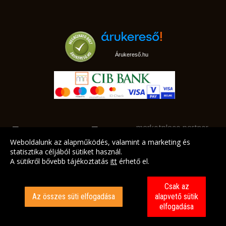
Árukereső.hu
marketplace partner
Weboldalunk az alapműködés, valamint a marketing és
statisztika céljából sütiket használ.
A sütikről bővebb tájékoztatás
itt
érhető el.
A LEGJOBB AJÁNLATAINK AZ ÖN CÍMÉRE!
Csak az
Az összes süti elfogadása
alapvető sütik
elfogadása