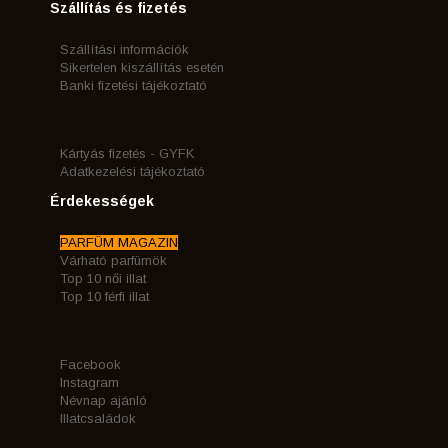
Szállítás és fizetés
Szállítási információk
Sikertelen kiszállítás esetén
Banki fizetési tájékoztató
Kártyás fizetés - GYFK
Adatkezelési tájékoztató
Érdekességek
PARFÜM MAGAZIN
Várható parfümök
Top 10 női illat
Top 10 férfi illat
Facebook
Instagram
Névnap ajánló
Illatcsaládok