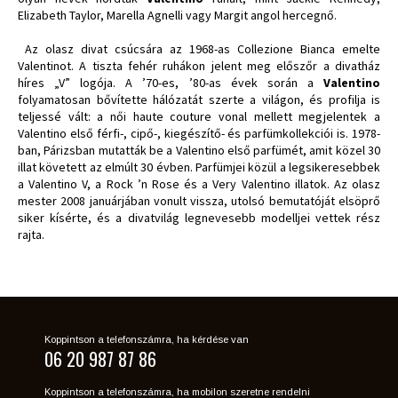
Elizabeth Taylor, Marella Agnelli vagy Margit angol hercegnő.
Az olasz divat csúcsára az 1968-as Collezione Bianca emelte
Valentinot. A tiszta fehér ruhákon jelent meg előszőr a divatház
híres „V” logója. A ’70-es, ’80-as évek során a
Valentino
folyamatosan bővítette hálózatát szerte a világon, és profilja is
teljessé vált: a női haute couture vonal mellett megjelentek a
Valentino első férfi-, cipő-, kiegészítő- és parfümkollekciói is. 1978-
ban, Párizsban mutatták be a Valentino első parfümét, amit közel 30
illat követett az elmúlt 30 évben. Parfümjei közül a legsikeresebbek
a Valentino V, a Rock ’n Rose és a Very Valentino illatok. Az olasz
mester 2008 januárjában vonult vissza, utolsó bemutatóját elsöprő
siker kísérte, és a divatvilág legnevesebb modelljei vettek rész
rajta.
Koppintson a telefonszámra, ha kérdése van
06 20 987 87 86
Koppintson a telefonszámra, ha mobilon szeretne rendelni