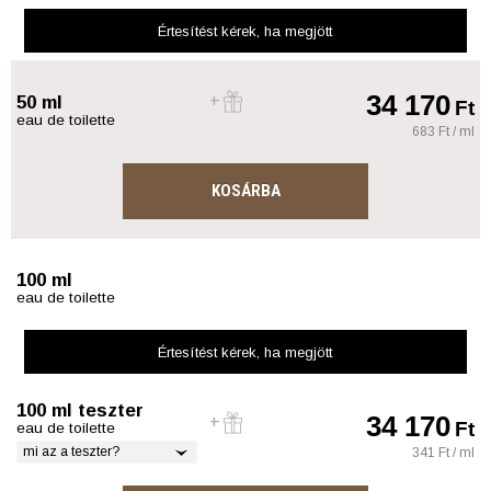
Értesítést kérek
, ha megjött
34 170
50 ml
Ft
eau de toilette
683 Ft / ml
KOSÁRBA
100 ml
eau de toilette
Értesítést kérek
, ha megjött
100 ml teszter
34 170
Ft
eau de toilette
mi az a teszter?
341 Ft / ml