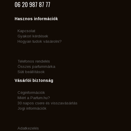
06 20 987 87 77
Hasznos információk
Kapcsolat
Gyakori kérdések
Hogyan tudok vásárolni?
Telefonos rendelés
Összes parfummárka
Süti beállítások
Vásárlói biztonság
Céginformációk
Miért a Parfum.hu?
30 napos csere és visszavásárlás
Jogi információk
Adatkezelés