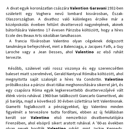
A divat egyik koronázatlan császára
Valention Garavani
1932-ben
született egy Voghera nevű lombard kisvárosban, Észak-
Olaszországban. A divathoz való különleges érzéke már a
középiskolás éveiben feltűnt divattervező nagynénjének, akinek
bátorítására Valentino 17 évesen Párizsba költözött, hogy a híres
Ecole des Beaux Arts iskolában tanulhasson.
A francia fővárosban Valentino olyan cégeknek dolgozott
tanulmányai befejeztével, mint a Balenciaga, a Jacques Fath, a Guy
Laroche vagy a Jean Desses, ahol
Valentino
az első ruháit
tervezte.
Később, szüleivel való rossz viszonya és egy szerencsétlen
baleset miatt szerelmével, Gerald Nantyval Rómába költözött, ahol
megnyitotta saját szalonját a híres Via Condottin.
Valentino
próbálkozása a párizsi divat itáliai meghonosítására sikerrel járt, és
egy csapásra Róma egyik legkeresettebb divattervezőjévé vált
élénk vörös ruháival. 1960-ban találkozott Giancarlo Giamettivel, aki
jó barátja, majd a következő 30 évben üzlettársa lett Valentinonak.
Giametti foglalkozott a pénzügyekkel, így Valentino minden
figyelmét a tervezésre tudta fordítani, ebben az új felállásban
került sor
Valentino
első nemzetközi divatbemutatójára
Firenzében, ahol elsöprő sikert aratott ruháival. A ’60-as években
olyan nevek hordták
Valentino
ruháit, mint Jackie Kennedy,