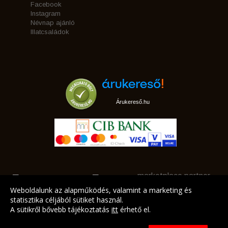
Facebook
Instagram
Névnap ajánló
Illatcsaládok
Árukereső.hu
marketplace partner
Weboldalunk az alapműködés, valamint a marketing és
statisztika céljából sütiket használ.
A sütikről bővebb tájékoztatás
itt
érhető el.
A LEGJOBB AJÁNLATAINK AZ ÖN CÍMÉRE!