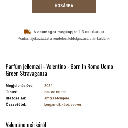
KOSÁRBA
1-3 munkanap
A csomagot megkapja:
Pontos tájékoztatást a rendelést feldolgozása után küldünk.
Parfüm jellemzői - Valentino - Born In Roma Uomo
Green Stravaganza
Megjelenés éve:
2024
Típus:
eau de toilette
Illatcsalád:
ámbrás-fougere
Összetétel:
bergamott, kávé, vetiver
Valentino márkáról