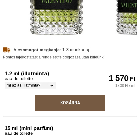
1-3 munkanap
A csomagot megkapja:
Pontos tájékoztatást a rendelést feldolgozása után küldünk.
1.2 ml (illatminta)
1 570
Ft
eau de toilette
mi az az illatminta?
1308 Ft / ml
KOSÁRBA
15 ml (mini parfüm)
eau de toilette