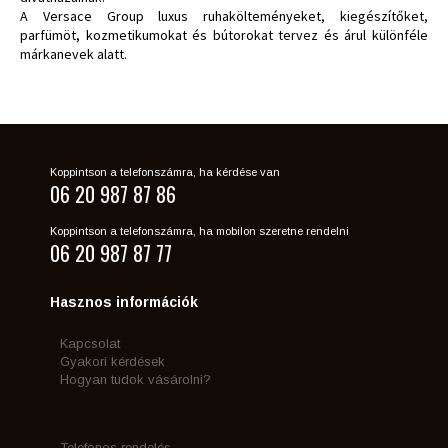
A Versace Group luxus ruhakölteményeket, kiegészítőket,
parfümöt, kozmetikumokat és bútorokat tervez és árul különféle
márkanevek alatt.
Koppintson a telefonszámra, ha kérdése van
06 20 987 87 86
Koppintson a telefonszámra, ha mobilon szeretne rendelni
06 20 987 87 77
Hasznos információk
Kapcsolat
Gyakori kérdések
Hogyan tudok vásárolni?
Telefonos rendelés