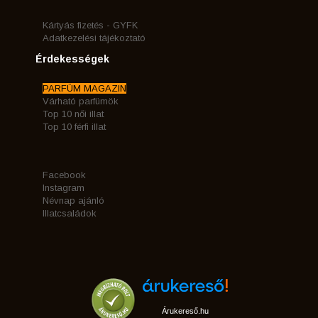
Kártyás fizetés - GYFK
Adatkezelési tájékoztató
Érdekességek
PARFÜM MAGAZIN
Várható parfümök
Top 10 női illat
Top 10 férfi illat
Facebook
Instagram
Névnap ajánló
Illatcsaládok
Árukereső.hu