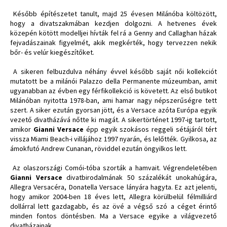
Később építészetet tanult, majd 25 évesen Milánóba költözött,
hogy a divatszakmában kezdjen dolgozni. A hetvenes évek
közepén kötött modelljei hívták fel rá a Genny and Callaghan házak
fejvadászainak figyelmét, akik megkérték, hogy tervezzen nekik
bőr- és velúr kiegészítőket.
A sikeren felbuzdulva néhány évvel később saját női kollekciót
mutatott be a milánói Palazzo della Permanente múzeumban, amit
ugyanabban az évben egy férfikollekció is követett. Az első butikot
Milánóban nyitotta 1978-ban, ami hamar nagy népszerűségre tett
szert. A siker ezután gyorsan jött, és a Versace azóta Európa egyik
vezető divatházává nőtte ki magát. A sikertörténet 1997-ig tartott,
amikor
Gianni Versace
épp egyik szokásos reggeli sétájáról tért
vissza Miami Beach-i villájához 1997 nyarán, és lelőtték. Gyilkosa, az
ámokfutó Andrew Cunanan, röviddel ezután öngyilkos lett.
Az olaszországi Comói-tóba szorták a hamvait. Végrendeletében
Gianni Versace
divatbirodalmának 50 százalékát unokahúgára,
Allegra Versacéra, Donatella Versace lányára hagyta. Ez azt jelenti,
hogy amikor 2004-ben 18 éves lett, Allegra körülbelül félmilliárd
dollárral lett gazdagabb, és az övé a végső szó a céget érintő
minden fontos döntésben. Ma a Versace egyike a világvezető
divatházainak.