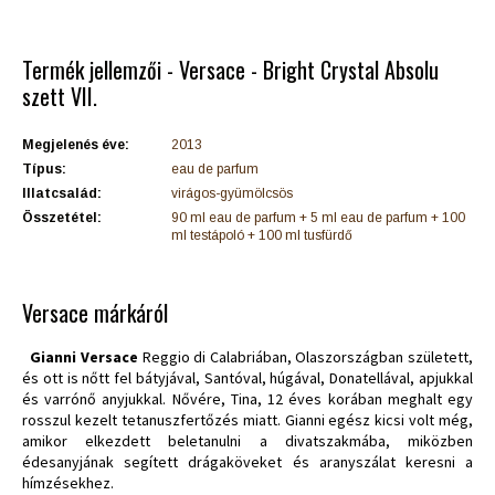
Termék jellemzői - Versace - Bright Crystal Absolu
szett VII.
Megjelenés éve:
2013
Típus:
eau de parfum
Illatcsalád:
virágos-gyümölcsös
Összetétel:
90 ml eau de parfum + 5 ml eau de parfum + 100
ml testápoló + 100 ml tusfürdő
Versace márkáról
Gianni Versace
Reggio di Calabriában, Olaszországban született,
és ott is nőtt fel bátyjával, Santóval, húgával, Donatellával, apjukkal
és varrónő anyjukkal. Nővére, Tina, 12 éves korában meghalt egy
rosszul kezelt tetanuszfertőzés miatt. Gianni egész kicsi volt még,
amikor elkezdett beletanulni a divatszakmába, miközben
édesanyjának segített drágaköveket és aranyszálat keresni a
hímzésekhez.