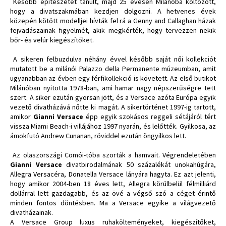
Később építészetet tanult, majd 25 évesen Milánóba költözött,
hogy a divatszakmában kezdjen dolgozni. A hetvenes évek
közepén kötött modelljei hívták fel rá a Genny and Callaghan házak
fejvadászainak figyelmét, akik megkérték, hogy tervezzen nekik
bőr- és velúr kiegészítőket.
A sikeren felbuzdulva néhány évvel később saját női kollekciót
mutatott be a milánói Palazzo della Permanente múzeumban, amit
ugyanabban az évben egy férfikollekció is követett. Az első butikot
Milánóban nyitotta 1978-ban, ami hamar nagy népszerűségre tett
szert. A siker ezután gyorsan jött, és a Versace azóta Európa egyik
vezető divatházává nőtte ki magát. A sikertörténet 1997-ig tartott,
amikor
Gianni Versace
épp egyik szokásos reggeli sétájáról tért
vissza Miami Beach-i villájához 1997 nyarán, és lelőtték. Gyilkosa, az
ámokfutó Andrew Cunanan, röviddel ezután öngyilkos lett.
Az olaszországi Comói-tóba szorták a hamvait. Végrendeletében
Gianni Versace
divatbirodalmának 50 százalékát unokahúgára,
Allegra Versacéra, Donatella Versace lányára hagyta. Ez azt jelenti,
hogy amikor 2004-ben 18 éves lett, Allegra körülbelül félmilliárd
dollárral lett gazdagabb, és az övé a végső szó a céget érintő
minden fontos döntésben. Ma a Versace egyike a világvezető
divatházainak.
A Versace Group luxus ruhakölteményeket, kiegészítőket,