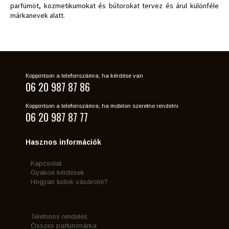
parfümöt, kozmetikumokat és bútorokat tervez és árul különféle
márkanevek alatt.
Koppintson a telefonszámra, ha kérdése van
06 20 987 87 86
Koppintson a telefonszámra, ha mobilon szeretne rendelni
06 20 987 87 77
Hasznos információk
Kapcsolat
Gyakori kérdések
Hogyan tudok vásárolni?
Telefonos rendelés
Összes parfummárka