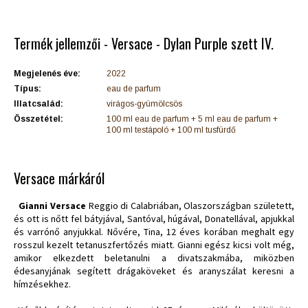
Termék jellemzői - Versace - Dylan Purple szett IV.
Megjelenés éve:
2022
Típus:
eau de parfum
Illatcsalád:
virágos-gyümölcsös
Összetétel:
100 ml eau de parfum + 5 ml eau de parfum +
100 ml testápoló + 100 ml tusfürdő
Versace márkáról
Gianni Versace
Reggio di Calabriában, Olaszországban született,
és ott is nőtt fel bátyjával, Santóval, húgával, Donatellával, apjukkal
és varrónő anyjukkal. Nővére, Tina, 12 éves korában meghalt egy
rosszul kezelt tetanuszfertőzés miatt. Gianni egész kicsi volt még,
amikor elkezdett beletanulni a divatszakmába, miközben
édesanyjának segített drágaköveket és aranyszálat keresni a
hímzésekhez.