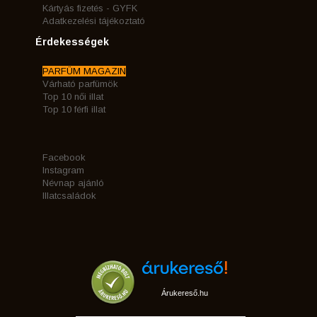
Kártyás fizetés - GYFK
Adatkezelési tájékoztató
Érdekességek
PARFÜM MAGAZIN
Várható parfümök
Top 10 női illat
Top 10 férfi illat
Facebook
Instagram
Névnap ajánló
Illatcsaládok
Árukereső.hu