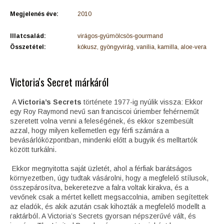
Megjelenés éve:
2010
Illatcsalád:
virágos-gyümölcsös-gourmand
Összetétel:
kókusz, gyöngyvirág, vanília, kamilla, aloe-vera
Victoria's Secret márkáról
A
Victoria’s Secrets
története 1977-ig nyúlik vissza: Ekkor
egy Roy Raymond nevű san franciscoi úriember fehérneműt
szeretett volna venni a feleségének, és ekkor szembesült
azzal, hogy milyen kellemetlen egy férfi számára a
bevásárlóközpontban, mindenki előtt a bugyik és melltartók
között turkálni.
Ekkor megnyitotta saját üzletét, ahol a férfiak barátságos
környezetben, úgy tudtak vásárolni, hogy a megfelelő stílusok,
összepárosítva, bekeretezve a falra voltak kirakva, és a
vevőnek csak a mértet kellett megsaccolnia, amiben segítettek
az eladók, és akik azután csak kihozták a megfelelő modellt a
raktárból. A Victoria’s Secrets gyorsan népszerűvé vált, és