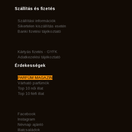
Szállítás és fizetés
Szállítási információk
Sikertelen kiszállítás esetén
Banki fizetési tájékoztató
Kártyás fizetés - GYFK
Adatkezelési tájékoztató
Érdekességek
PARFÜM MAGAZIN
Várható parfümök
Top 10 női illat
Top 10 férfi illat
Facebook
Instagram
Névnap ajánló
Illatcsaládok