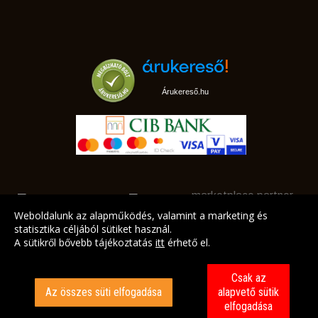
Árukereső.hu
marketplace partner
Weboldalunk az alapműködés, valamint a marketing és
statisztika céljából sütiket használ.
A sütikről bővebb tájékoztatás
itt
érhető el.
A LEGJOBB AJÁNLATAINK AZ ÖN CÍMÉRE!
Csak az
Az összes süti elfogadása
alapvető sütik
elfogadása