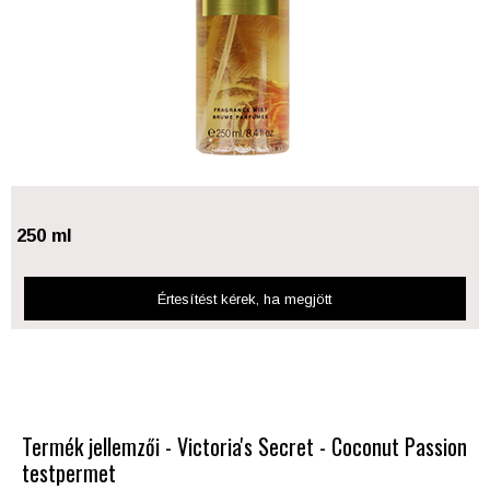
250 ml
Értesítést kérek
, ha megjött
Termék jellemzői - Victoria's Secret - Coconut Passion
testpermet