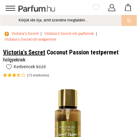
Victoria's Secret
Victoria's Secret női parfümök
Victoria's Secret női testpermet
Victoria's Secret
Coconut Passion testpermet
hölgyeknek
Kedvencek közé
(
73
értékelés)