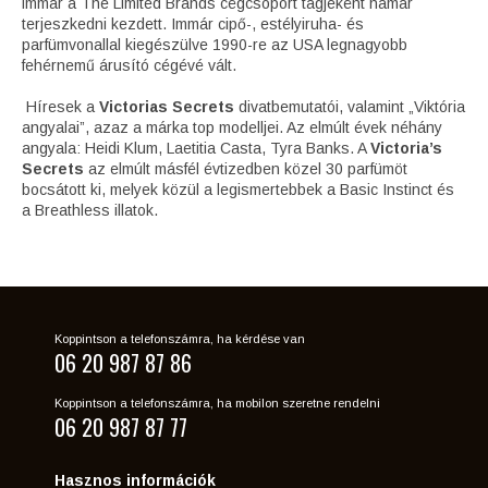
immár a The Limited Brands cégcsoport tagjeként hamar
terjeszkedni kezdett. Immár cipő-, estélyiruha- és
parfümvonallal kiegészülve 1990-re az USA legnagyobb
fehérnemű árusító cégévé vált.
Híresek a
Victorias Secrets
divatbemutatói, valamint „Viktória
angyalai”, azaz a márka top modelljei. Az elmúlt évek néhány
angyala: Heidi Klum, Laetitia Casta, Tyra Banks. A
Victoria’s
Secrets
az elmúlt másfél évtizedben közel 30 parfümöt
bocsátott ki, melyek közül a legismertebbek a Basic Instinct és
a Breathless illatok.
Koppintson a telefonszámra, ha kérdése van
06 20 987 87 86
Koppintson a telefonszámra, ha mobilon szeretne rendelni
06 20 987 87 77
Hasznos információk