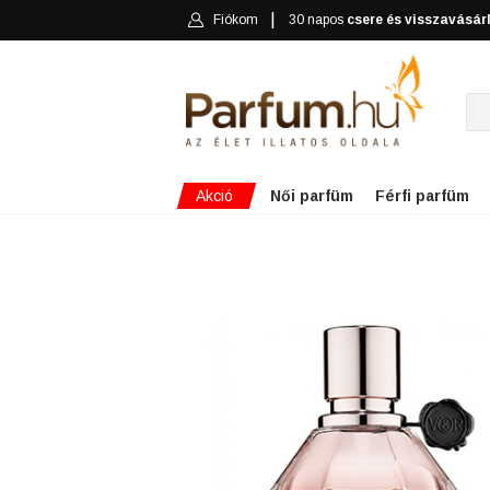
Fiókom
30 napos
csere és visszavásár
Akció
Női parfüm
Férfi parfüm