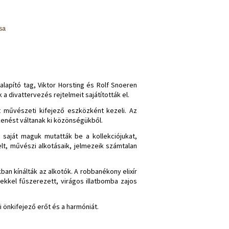
zsa
lapító tag, Viktor Horsting és Rolf Snoeren
divattervezés rejtelmeit sajátították el.
t művészeti kifejező eszközként kezeli. Az
kenést váltanak ki közönségükből.
f saját maguk mutatták be a kollekciójukat,
elt, művészi alkotásaik, jelmezeik számtalan
kban kínálták az alkotók. A robbanékony elixír
ekkel fűszerezett, virágos illatbomba zajos
i önkifejező erőt és a harmóniát.