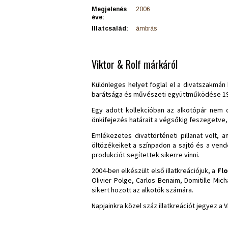
Megjelenés
2006
éve:
Illatcsalád:
ámbrás
Viktor & Rolf márkáról
Különleges helyet foglal el a divatszakmán
barátsága és művészeti együttműködése 1969-
Egy adott kollekcióban az alkotópár nem c
önkifejezés határait a végsőkig feszegetve,
Emlékezetes divattörténeti pillanat volt, 
öltözékeiket a színpadon a sajtó és a vendé
produkciót segítettek sikerre vinni.
2004-ben elkészült első illatkreációjuk, a
Fl
Olivier Polge, Carlos Benaim, Domitille Mi
sikert hozott az alkotók számára.
Napjainkra közel száz illatkreációt jegyez a