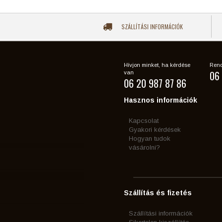
SZÁLLÍTÁSI INFORMÁCIÓK
Hívjon minket, ha kérdése
Rend
06 
van
06 20 987 87 86
Hasznos információk
Kapcsolat
Gyakori kérdések
Hogyan tudok
vásárolni?
Szállítás és fizetés
Szállítási információk