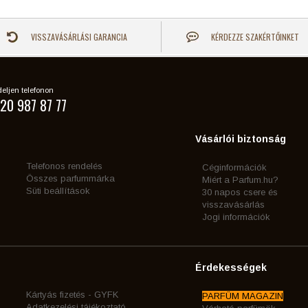
VISSZAVÁSÁRLÁSI GARANCIA
KÉRDEZZE SZAKÉRTŐINKET
eljen telefonon
20 987 87 77
Vásárlói biztonság
Telefonos rendelés
Céginformációk
Összes parfummárka
Miért a Parfum.hu?
Süti beállítások
30 napos csere és
visszavásárlás
Jogi információk
Érdekességek
Kártyás fizetés - GYFK
PARFÜM MAGAZIN
Adatkezelési tájékoztató