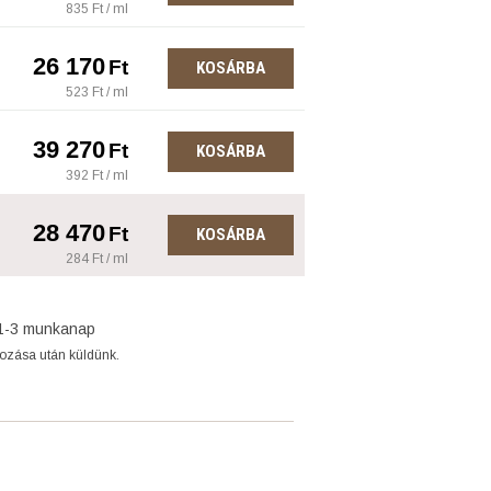
835 Ft / ml
26 170
Ft
KOSÁRBA
523 Ft / ml
39 270
Ft
KOSÁRBA
392 Ft / ml
28 470
Ft
KOSÁRBA
284 Ft / ml
1-3 munkanap
gozása után küldünk.