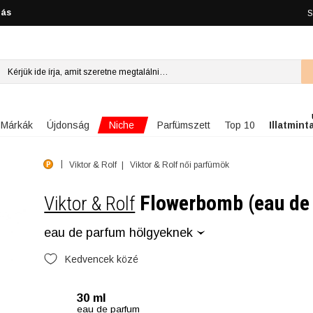
lás
S
Niche
Márkák
Újdonság
Parfümszett
Top 10
Illatmint
Viktor & Rolf
Viktor & Rolf női parfümök
Flowerbomb (eau de
Viktor & Rolf
eau de parfum hölgyeknek
Kedvencek közé
30 ml
eau de parfum