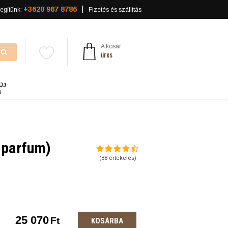
+3620 987 8786
egítünk:
Fizetés és szállítás
A kosár
üres
ÚJ
a
 parfum)
(
88
értékelés)
25 070
Ft
KOSÁRBA