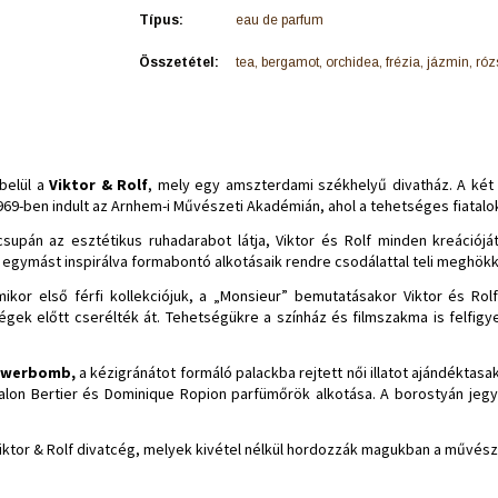
Típus:
eau de parfum
Összetétel:
tea, bergamot, orchidea, frézia, jázmin, ró
 belül a
Viktor & Rolf
, mely egy amszterdami székhelyű divatház. A két a
ben indult az Arnhem-i Művészeti Akadémián, ahol a tehetséges fiatalok a 
supán az esztétikus ruhadarabot látja, Viktor és Rolf minden kreációjá
 egymást inspirálva formabontó alkotásaik rendre csodálattal teli meghök
amikor első férfi kollekciójuk, a „Monsieur” bemutatásakor Viktor és Rol
gek előtt cserélték át. Tehetségükre a színház és filmszakma is felfigy
owerbomb
,
a kézigránátot formáló palackba rejtett női illatot ajándéktasa
chalon Bertier és Dominique Ropion parfümőrök alkotása. A borostyán jegy
 Viktor & Rolf divatcég, melyek kivétel nélkül hordozzák magukban a művész