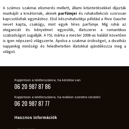
A számos szakmai elismerés mellett, állami kitüntetésekkel díjazták
munkáját a kreátornak, akinek
parfümjei
és ruhakollekciói szorosan
kapcsolódtak egymáshoz. Első készruhabutikja például a Rive Gauche
nevet kapta, csakúgy, mint egyik híres parfümje. Míg ruhái az
eleganciát és kényelmet egyesítik, illatszerei a romantikus
szabadságot sugallják. A YSL márka a mester 2008-as halálát követően
is igen népszerű világszerte. Ápolva a szakmai örökséget, a divatház
napjainkig minőségi és feledhetetlen illatokkal ajándékozza meg a
világot.
Koppintson a telefonszámra, ha kérdése van
06 20 987 87 86
Koppintson a telefonszámra, ha mobilon szeretne rendelni
06 20 987 87 77
Hasznos információk