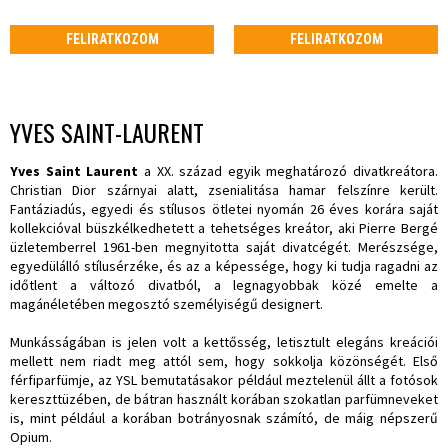
FELIRATKOZOM
FELIRATKOZOM
YVES SAINT-LAURENT
Yves Saint Laurent
a XX. század egyik meghatározó divatkreátora.
Christian Dior szárnyai alatt, zsenialitása hamar felszínre került.
Fantáziadús, egyedi és stílusos ötletei nyomán 26 éves korára saját
kollekcióval büszkélkedhetett a tehetséges kreátor, aki Pierre Bergé
üzletemberrel 1961-ben megnyitotta saját divatcégét. Merészsége,
egyedülálló stílusérzéke, és az a képessége, hogy ki tudja ragadni az
időtlent a változó divatból, a legnagyobbak közé emelte a
magánéletében megosztó személyiségű designert.
Munkásságában is jelen volt a kettősség, letisztult elegáns kreációi
mellett nem riadt meg attól sem, hogy sokkolja közönségét. Első
férfiparfümje, az YSL bemutatásakor például meztelenül állt a fotósok
kereszttüzében, de bátran használt korában szokatlan parfümneveket
is, mint például a korában botrányosnak számító, de máig népszerű
Opium.