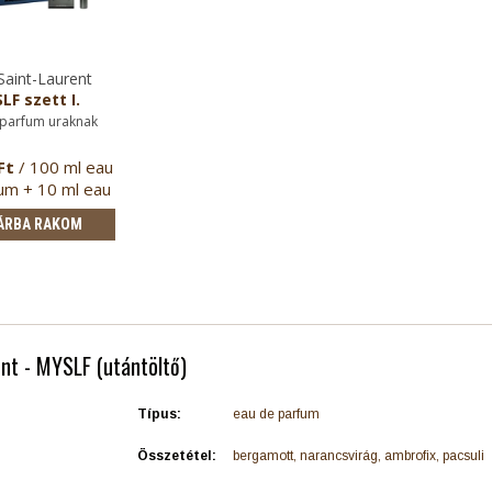
Saint-Laurent
LF szett I.
 parfum uraknak
Ft
/ 100 ml eau
um + 10 ml eau
de pa…
ÁRBA RAKOM
ent - MYSLF (utántöltő)
Típus:
eau de parfum
Összetétel:
bergamott, narancsvirág, ambrofix, pacsuli