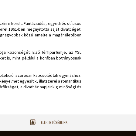
színre került. Fantáziadús, egyedi és stílusos
rrel 1961-ben megnyitotta saját divatcégét.
a legnagyobbak közé emelte a magánéletében
lja közönségét. Első férfiparfümje, az YSL
et is, mint például a korában botrányosnak
ollekciói szorosan kapcsolódtak egymáshoz.
kényelmet egyesítik, illatszerei a romantikus
örökséget, a divatház napjainkig minőségi és
ELÉRHETŐSÉGEINK