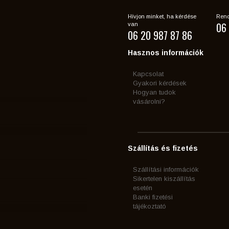
Hívjon minket, ha kérdése
Rend
06 
van
06 20 987 87 86
Hasznos információk
Kapcsolat
Gyakori kérdések
Hogyan tudok
vásárolni?
Szállítás és fizetés
Szállítási információk
Sikertelen kiszállítás
esetén
Banki fizetési
tájékoztató