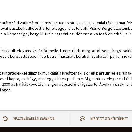
tározó divatkreátora. Christian Dior szárnyai alatt, zsenialitása hamar fel
cióval büszkélkedhetett a tehetséges kreátor, aki Pierre Bergé üzletembe
az a képessége, hogy ki tudja ragadni az időtlent a változó divatból, 
letisztult elegáns kreációi mellett nem riadt meg attól sem, hogy sokko
otósok kereszttüzében, de bátran használt korában szokatlan parfümnevek
kitüntetésekkel díjazták munkáját a kreátornak, akinek
parfümjei
és ruhak
evet kapta, csakúgy, mint egyik híres parfümje. Míg ruhái az eleganciát és 
 2008-as halálát követően is igen népszerű világszerte. Ápolva a szakmai 
ilágot.
VISSZAVÁSÁRLÁSI GARANCIA
KÉRDEZZE SZAKÉRTŐINKET