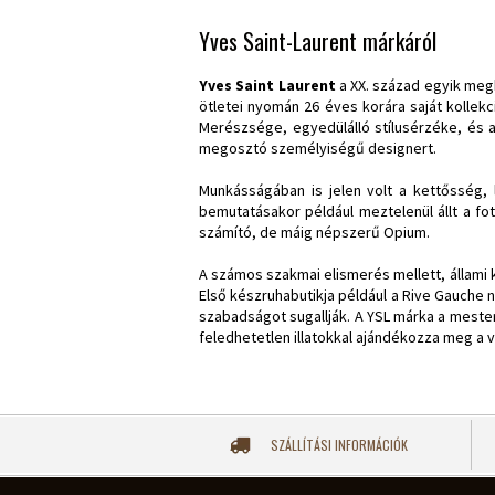
Yves Saint-Laurent márkáról
Yves Saint Laurent
a XX. század egyik megha
ötletei nyomán 26 éves korára saját kollek
Merészsége, egyedülálló stílusérzéke, és 
megosztó személyiségű designert.
Munkásságában is jelen volt a kettősség, 
bemutatásakor például meztelenül állt a f
számító, de máig népszerű Opium.
A számos szakmai elismerés mellett, állami 
Első készruhabutikja például a Rive Gauche n
szabadságot sugallják. A YSL márka a mester
feledhetetlen illatokkal ajándékozza meg a v
SZÁLLÍTÁSI INFORMÁCIÓK