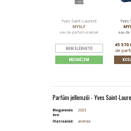
Yves Saint-Laurent
Yves 
MYSLF
MYS
eau de parfum uraknak
eau de
45 570 
NEM ELÉRHETŐ
de parf
MEGNÉZEM
KOS
Parfüm jellemzői - Yves Saint-Laur
Megjelenés
2023
éve:
Illatcsalád:
aromás