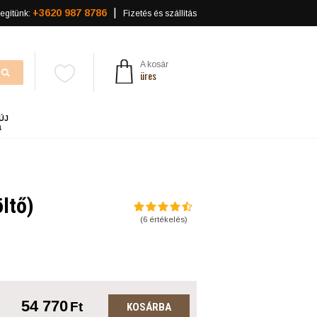
+3620 987 8786
egítünk:
Fizetés és szállítás
A kosár
üres
ÚJ
a
ltő)
(
6
értékelés)
54 770
Ft
KOSÁRBA