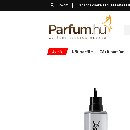
Fiókom
30 napos
csere és visszavásár
Akció
Női parfüm
Férfi parfüm