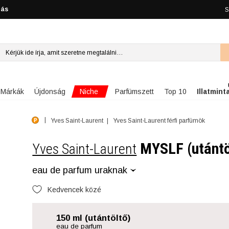
lás
S
Niche
Márkák
Újdonság
Parfümszett
Top 10
Illatmint
Yves Saint-Laurent
Yves Saint-Laurent férfi parfümök
MYSLF (utántö
Yves Saint-Laurent
eau de parfum uraknak
Kedvencek közé
150 ml (utántöltő)
eau de parfum