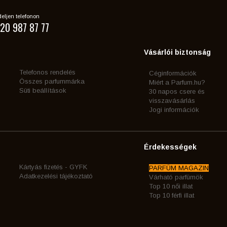
eljen telefonon
20 987 87 77
Vásárlói biztonság
Telefonos rendelés
Céginformációk
Összes parfummárka
Miért a Parfum.hu?
Süti beállítások
30 napos csere és
visszavásárlás
Jogi információk
Érdekességek
Kártyás fizetés - GYFK
PARFÜM MAGAZIN
Adatkezelési tájékoztató
Várható parfümök
Top 10 női illat
Top 10 férfi illat