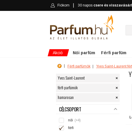
Fiókom
30 napos
csere és visszavásár
Akció
Női parfüm
Férfi parfüm
Férfi parfümök
Yves Saint-Laurent fér
Y
×
Yves Saint-Laurent
×
férfi parfümök
×
hamarosan
SZŰRÉS
CÉLCSOPORT
L
női
(+4)
férfi