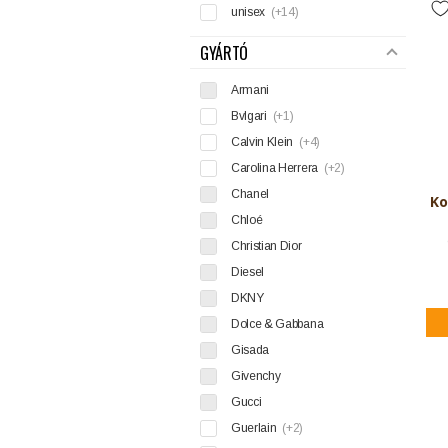
unisex
(+14)
GYÁRTÓ
Armani
Bvlgari
(+1)
Calvin Klein
(+4)
Carolina Herrera
(+2)
Chanel
Ko
Chloé
Christian Dior
Diesel
DKNY
Dolce & Gabbana
Gisada
Givenchy
Gucci
Guerlain
(+2)