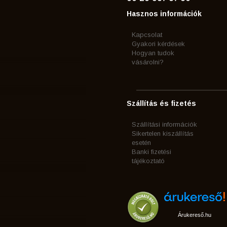
Hasznos információk
Kapcsolat
Gyakori kérdések
Hogyan tudok
vásárolni?
Szállítás és fizetés
Szállítási információk
Sikertelen kiszállítás
esetén
Banki fizetési
tájékoztató
Árukereső.hu