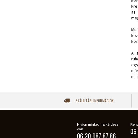
ker
kre
az 
meg
Mun
köz
kor
A s
ruh
egy
már
min
SZÁLLÍTÁSI INFORMÁCIÓK
Hívjon minket, ha kérdése
Rend
06 
van
06 20 987 87 86