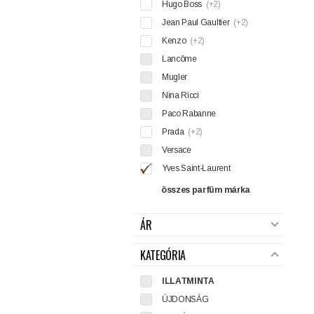
Hugo Boss
(+2)
Jean Paul Gaultier
(+2)
Kenzo
(+2)
Lancôme
Mugler
Nina Ricci
Paco Rabanne
Prada
(+2)
Versace
Yves Saint-Laurent
összes parfüm márka
ÁR
KATEGÓRIA
ILLATMINTA
ÚJDONSÁG