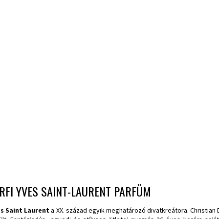
RFI YVES SAINT-LAURENT PARFÜM
s Saint Laurent
a XX. század egyik meghatározó divatkreátora. Christian Di