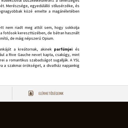
t kollekcióval büszkélkedhetett a tehetséges
gét. Merészsége, egyedülálló stílusérzéke, és
a legnagyobbak közé emelte a magánéletében
lett nem riadt meg attól sem, hogy sokkolja
 a fotósok kereszttüzében, de bátran használt
ámító, de máig népszerű Opium.
unkáját a kreátornak, akinek
parfümjei
és
ául a Rive Gauche nevet kapta, csakúgy, mint
erei a romantikus szabadságot sugallják. A YSL
va a szakmai örökséget, a divatház napjainkig
ELÉRHETŐSÉGEINK