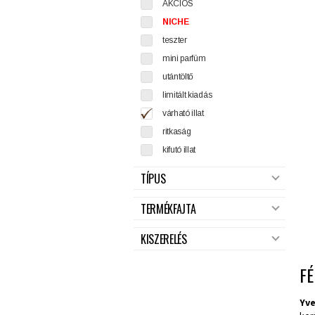
AKCIÓS
NICHE
teszter
mini parfüm
utántöltő
limitált kiadás
várható illat
ritkaság
kifutó illat
TÍPUS
TERMÉKFAJTA
KISZERELÉS
FÉ
Yve