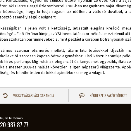
ült. Fantáziadús, egyedi és stílusos ötletei nyomán 26 éves korára sajá
átor, aki Pierre Bergé üzletemberrel 1961-ben megnyitotta saját divatcé
a képessége, hogy ki tudja ragadni az időtlent a változó divatból, 
osztó személyiségű designert.
kásságában is jelen volt a kettősség, letisztult elegáns kreációi mel
önségét. Első férfiparfümje, az YSL bemutatásakor például meztelenül állt
ában szokatlan parfümneveket is, mint például a korában botrányosnak sz
zámos szakmai elismerés mellett, állami kitüntetésekkel díjazták m
akollekciói szorosan kapcsolódtak egymáshoz. Első készruhabutikja péld
ik híres parfümje. Míg ruhái az eleganciát és kényelmet egyesítik, illatsz
ka a mester 2008-as halálát követően is igen népszerű világszerte. Ápol
őségi és feledhetetlen illatokkal ajándékozza meg a világot.
VISSZAVÁSÁRLÁSI GARANCIA
KÉRDEZZE SZAKÉRTŐINKET
eljen telefonon
20 987 87 77