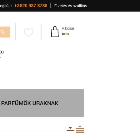
+3620 987 8786
egítünk:
Fizetés és szállítás
A kosár
üres
ÚJ
a