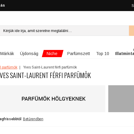
lás
S
Niche
Márkák
Újdonság
Parfümszett
Top 10
Illatmint
fi parfümök
Yves Saint-Laurent férfi parfümök
VES SAINT-LAURENT FÉRFI PARFÜMÖK
egfrissebbtől
Betűrendben