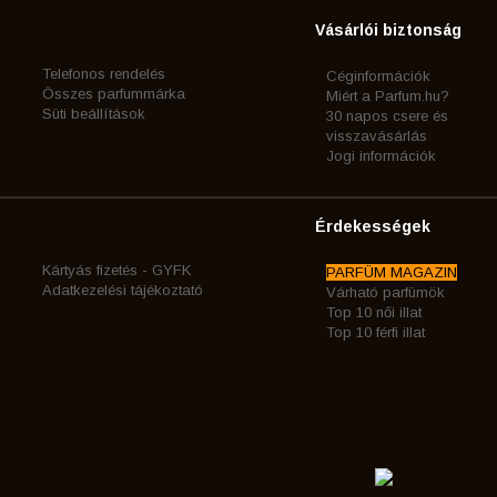
Vásárlói biztonság
Telefonos rendelés
Céginformációk
Összes parfummárka
Miért a Parfum.hu?
Süti beállítások
30 napos csere és
visszavásárlás
Jogi információk
Érdekességek
Kártyás fizetés - GYFK
PARFÜM MAGAZIN
Adatkezelési tájékoztató
Várható parfümök
Top 10 női illat
Top 10 férfi illat