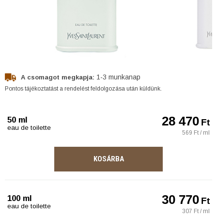
1-3 munkanap
A csomagot megkapja:
Pontos tájékoztatást a rendelést feldolgozása után küldünk.
28 470
50 ml
Ft
eau de toilette
569 Ft / ml
KOSÁRBA
30 770
100 ml
Ft
eau de toilette
307 Ft / ml