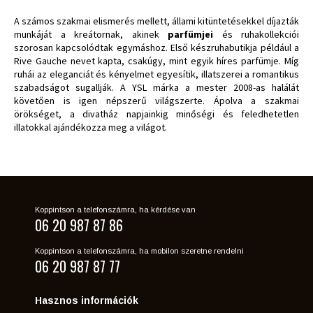
A számos szakmai elismerés mellett, állami kitüntetésekkel díjazták
munkáját a kreátornak, akinek
parfümjei
és ruhakollekciói
szorosan kapcsolódtak egymáshoz. Első készruhabutikja például a
Rive Gauche nevet kapta, csakúgy, mint egyik híres parfümje. Míg
ruhái az eleganciát és kényelmet egyesítik, illatszerei a romantikus
szabadságot sugallják. A YSL márka a mester 2008-as halálát
követően is igen népszerű világszerte. Ápolva a szakmai
örökséget, a divatház napjainkig minőségi és feledhetetlen
illatokkal ajándékozza meg a világot.
Koppintson a telefonszámra, ha kérdése van
06 20 987 87 86
Koppintson a telefonszámra, ha mobilon szeretne rendelni
06 20 987 87 77
Hasznos információk