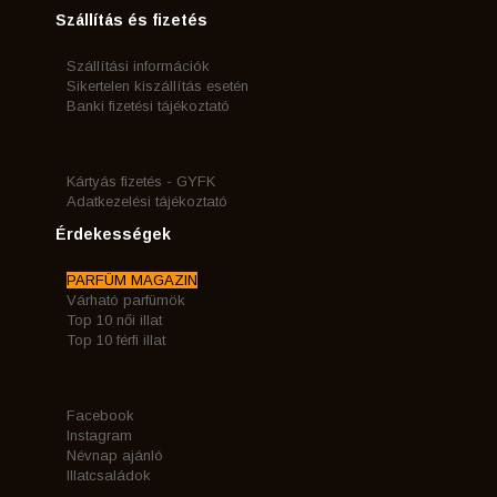
Szállítás és fizetés
Szállítási információk
Sikertelen kiszállítás esetén
Banki fizetési tájékoztató
Kártyás fizetés - GYFK
Adatkezelési tájékoztató
Érdekességek
PARFÜM MAGAZIN
Várható parfümök
Top 10 női illat
Top 10 férfi illat
Facebook
Instagram
Névnap ajánló
Illatcsaládok