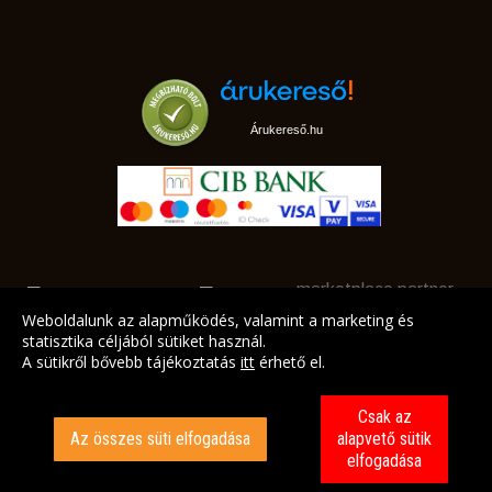
Árukereső.hu
marketplace partner
Weboldalunk az alapműködés, valamint a marketing és
statisztika céljából sütiket használ.
A sütikről bővebb tájékoztatás
itt
érhető el.
A LEGJOBB AJÁNLATAINK AZ ÖN CÍMÉRE!
Csak az
Az összes süti elfogadása
alapvető sütik
elfogadása