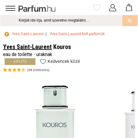
Yves Saint-Laurent
Yves Saint-Laurent férfi parfümök
Yves Saint-Laurent
Kouros
eau de toilette - uraknak
Kedvencek közé
KIFUTÓ
(
94
értékelés)