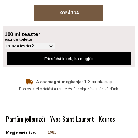
KOSÁRBA
100 ml teszter
eau de toilette
mi az a teszter?
Értesítést kérek
, ha megjött
1-3 munkanap
A csomagot megkapja:
Pontos tájékoztatást a rendelést feldolgozása után küldünk.
Parfüm jellemzői - Yves Saint-Laurent - Kouros
Megjelenés éve:
1981