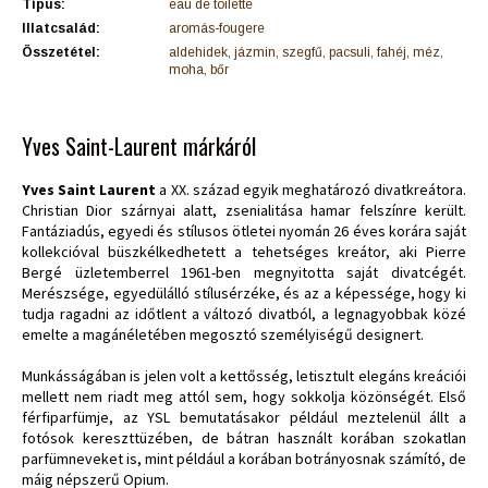
Típus:
eau de toilette
Illatcsalád:
aromás-fougere
Összetétel:
aldehidek, jázmin, szegfű, pacsuli, fahéj, méz,
moha, bőr
Yves Saint-Laurent márkáról
Yves Saint Laurent
a XX. század egyik meghatározó divatkreátora.
Christian Dior szárnyai alatt, zsenialitása hamar felszínre került.
Fantáziadús, egyedi és stílusos ötletei nyomán 26 éves korára saját
kollekcióval büszkélkedhetett a tehetséges kreátor, aki Pierre
Bergé üzletemberrel 1961-ben megnyitotta saját divatcégét.
Merészsége, egyedülálló stílusérzéke, és az a képessége, hogy ki
tudja ragadni az időtlent a változó divatból, a legnagyobbak közé
emelte a magánéletében megosztó személyiségű designert.
Munkásságában is jelen volt a kettősség, letisztult elegáns kreációi
mellett nem riadt meg attól sem, hogy sokkolja közönségét. Első
férfiparfümje, az YSL bemutatásakor például meztelenül állt a
fotósok kereszttüzében, de bátran használt korában szokatlan
parfümneveket is, mint például a korában botrányosnak számító, de
máig népszerű Opium.