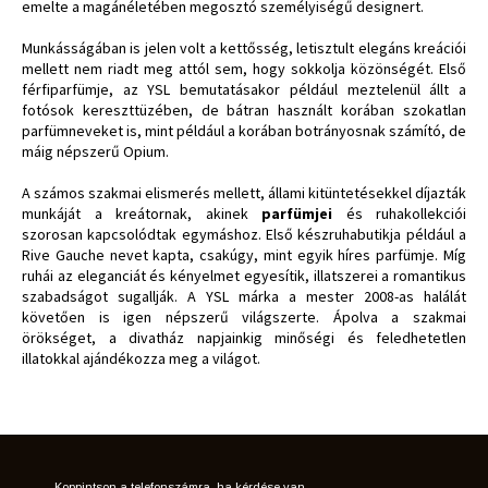
emelte a magánéletében megosztó személyiségű designert.
Munkásságában is jelen volt a kettősség, letisztult elegáns kreációi
mellett nem riadt meg attól sem, hogy sokkolja közönségét. Első
férfiparfümje, az YSL bemutatásakor például meztelenül állt a
fotósok kereszttüzében, de bátran használt korában szokatlan
parfümneveket is, mint például a korában botrányosnak számító, de
máig népszerű Opium.
A számos szakmai elismerés mellett, állami kitüntetésekkel díjazták
munkáját a kreátornak, akinek
parfümjei
és ruhakollekciói
szorosan kapcsolódtak egymáshoz. Első készruhabutikja például a
Rive Gauche nevet kapta, csakúgy, mint egyik híres parfümje. Míg
ruhái az eleganciát és kényelmet egyesítik, illatszerei a romantikus
szabadságot sugallják. A YSL márka a mester 2008-as halálát
követően is igen népszerű világszerte. Ápolva a szakmai
örökséget, a divatház napjainkig minőségi és feledhetetlen
illatokkal ajándékozza meg a világot.
Koppintson a telefonszámra, ha kérdése van