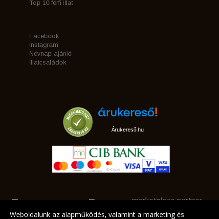
Top 10 férfi illat
Facebook
Instagram
Névnap ajánló
Illatcsaládok
Árukereső.hu
marketplace partner
Weboldalunk az alapműködés, valamint a marketing és