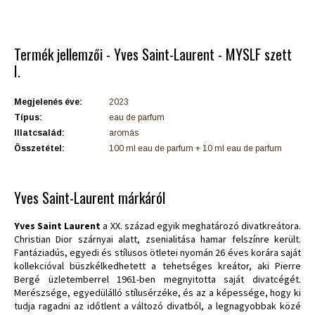
Termék jellemzői - Yves Saint-Laurent - MYSLF szett
I.
Megjelenés éve:
2023
Típus:
eau de parfum
Illatcsalád:
aromás
Összetétel:
100 ml eau de parfum + 10 ml eau de parfum
Yves Saint-Laurent márkáról
Yves Saint Laurent
a XX. század egyik meghatározó divatkreátora.
Christian Dior szárnyai alatt, zsenialitása hamar felszínre került.
Fantáziadús, egyedi és stílusos ötletei nyomán 26 éves korára saját
kollekcióval büszkélkedhetett a tehetséges kreátor, aki Pierre
Bergé üzletemberrel 1961-ben megnyitotta saját divatcégét.
Merészsége, egyedülálló stílusérzéke, és az a képessége, hogy ki
tudja ragadni az időtlent a változó divatból, a legnagyobbak közé