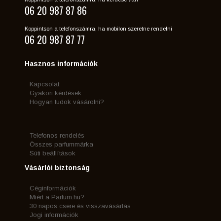
06 20 987 87 86
Koppintson a telefonszámra, ha mobilon szeretne rendelni
06 20 987 87 77
Hasznos információk
Kapcsolat
Gyakori kérdések
Hogyan tudok vásárolni?
Telefonos rendelés
Összes parfummárka
Süti beállítások
Vásárlói biztonság
Céginformációk
Miért a Parfum.hu?
30 napos csere és visszavásárlás
Jogi információk